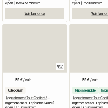
4 pers. | 1 semaine minimum
2 pers. | 1 mois minimum
Voir l'annonce
Voir l'anno
7
135 € / nuit
135 € / nuit
A découvrir
Réponse rapide
Inst
Appartement Tout Confort à Louer
Appartement Tout Conf
Logement entier | Capbreton (40130)
Logement entier | Capbret
4 pers. | 2 nuits minimum
4 pers. | 2 nuits minimum