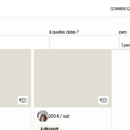
COMMENT ÇA
A quelles dates ?
pers
8
5
200 € / nuit
A découvrir