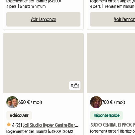
Logement entier | Biarritz (64200)
Logement entier | Anglet (
4 pers. | 6 nuits minimum
4 pers. | 1 semaine minimum
Voir l'annonce
Voir l'anno
12
650 € / mois
700 € / mois
A découvrir
Réponse rapide
SUDIO CENTRAL ET PROX. 
4 (2) |
Joli Studio Hyper Centre Biarritz Grande Plage
Logement entier | Biarritz (
Logement entier | Biarritz (64200) | 26 M2