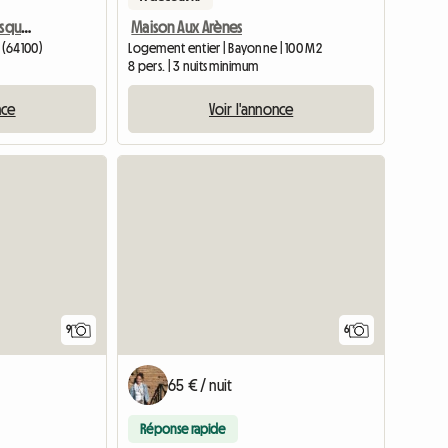
Bayonne Biarritz Pays Basque Charmant T2
Maison Aux Arènes
 (64100)
Logement entier | Bayonne | 100 M2
8 pers. | 3 nuits minimum
nce
Voir l'annonce
9
6
65 € / nuit
Réponse rapide