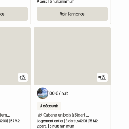
9 pers. | 5 nuits minimum
nce
Voir l'annonce
7
10
100 € / nuit
A découvrir
A Louer Saison Été Appartement T 2 Dans Résidence
🌿 Cabane en bois à Bidart – cocon romantique, terrasse,
4200) | 57 M2
Logement entier | Bidart (64210) | 15 M2
2 pers. | 3 nuits minimum