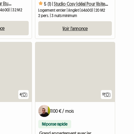
Appartement 32m2 pour Etudiante
5 (1) |
Studio Cosy Idéal Pour Visiter Le Pays Basque
64600) | 32 M2
Logement entier | Anglet (64600) | 20 M2
2 pers. | 3 nuits minimum
nce
Voir l'annonce
6
17
1100 € / mois
Réponse rapide
Grand appartement avec jardin et piscine privés