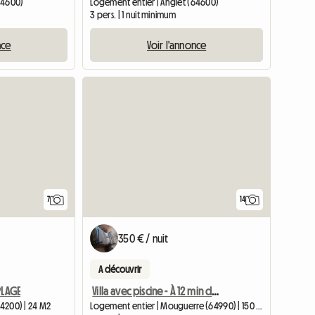
64600)
Logement entier | Anglet (64600)
3 pers. | 1 nuit minimum
nce
Voir l'annonce
7
14
350 € / nuit
A découvrir
PLAGE
Villa avec piscine - À 12 min de Biarritz. 5 de Bayonne
64200) | 24 M2
Logement entier | Mouguerre (64990) | 150 M2