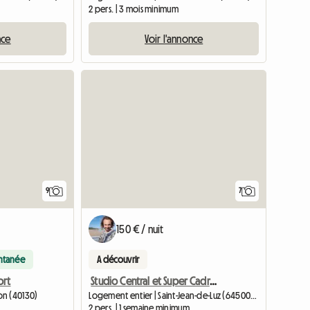
2 pers. | 3 mois minimum
nce
Voir l'annonce
9
7
150 € / nuit
antanée
A découvrir
ort
Studio Central et Super Cadre St-jean-de-luz
on (40130)
Logement entier | Saint-Jean-de-Luz (64500) | 30 M2
2 pers. | 1 semaine minimum