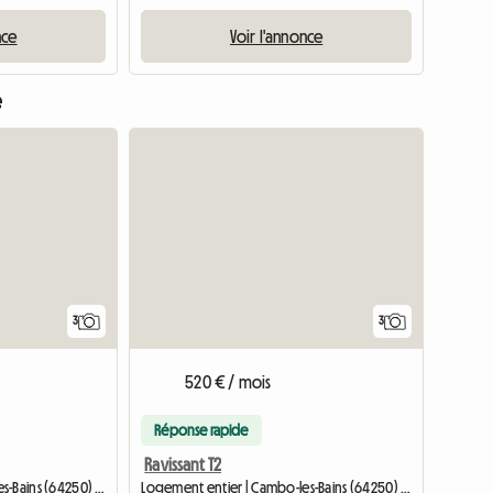
nce
Voir l'annonce
e
3
3
520 € / mois
Réponse rapide
Ravissant T2
Logement entier | Cambo-les-Bains (64250) | 38 M2
Logement entier | Cambo-les-Bains (64250) | 38 M2