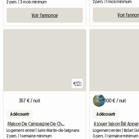
2 pers. | 1 mois minimum
2 pers. | 3 mois minimum
Voir l'anno
Voir l'annonce
4
357 € / nuit
100 € / nuit
A découvrir
A découvrir
Maison De Campagne De Charme
Logement entier | Saint-Martin-de-Seignanx
Logement entier | Bidart (6
2 pers. | 1 semaine minimum
3 pers. | 1 semaine minimum