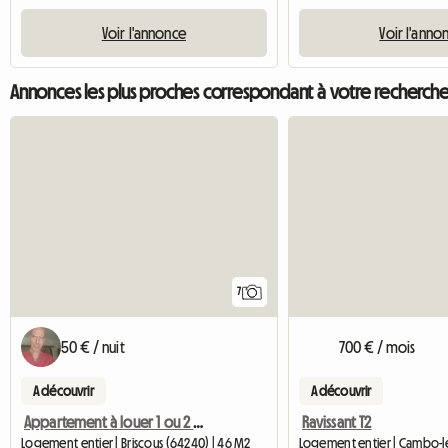
Voir l'annonce
Voir l'anno
Annonces les plus proches correspondant à votre recherch
7
50 € / nuit
700 € / mois
A découvrir
A découvrir
Appartement à louer 1 ou 2 semaines près de bayonne
Ravissant T2
Logement entier | Briscous (64240) | 46 M2