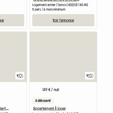
Logement entier | Tarnos (40220) | 80 M2
5 pers. | 6 mois minimum
nce
Voir l'annonce
4
12
149 € / nuit
A découvrir
Appartement Modern Biarritz/Anglet Plage
Appartement À Louer