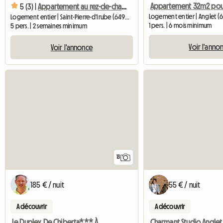
5 (3) |
Appartement au rez-de-chaussée d'une grande maison
Logement entier | Anglet (
Logement entier | Saint-Pierre-d'Irube (64990) | 60 M2
1 pers. | 6 mois minimum
5 pers. | 2 semaines minimum
Voir l'anno
Voir l'annonce
13
185 € / nuit
55 € / nuit
A découvrir
A découvrir
Le Duplex De Chiberta*** À Anglet
Charmant Studio Anglet