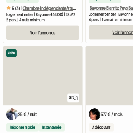
5 (3) |
Chambre Indépendante/studio
Logement entier | Bayonne
Logement entier | Bayonne (64100) | 28 M2
4 pers. | 1 semaine minimum
2 pers. | 4 nuits minimum
Voir l'anno
Voir l'annonce
Vidéo
25
25 € / nuit
577 € / mois
Réponse rapide
Instantanée
A découvrir