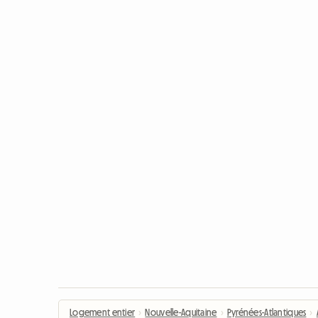
Logement entier
›
Nouvelle-Aquitaine
›
Pyrénées-Atlantiques
›