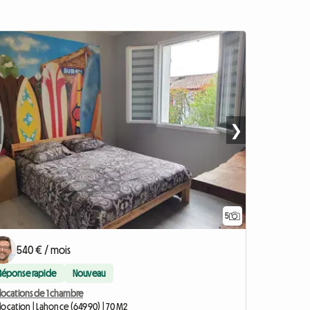
❯
5
540 € / mois
Réponse rapide
Nouveau
locations de 1 chambre
location | Lahonce (64990) | 70 M2