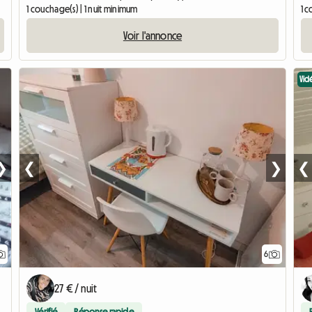
1 couchage(s) | 1 nuit minimum
1 
Voir l'annonce
Vid
❯
❮
❯
❮
6
27 € / nuit
Vérifié
Réponse rapide