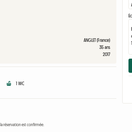
Ec
ANGLET (France)
35 ans
2017
1 WC
a réservation est confirmée.