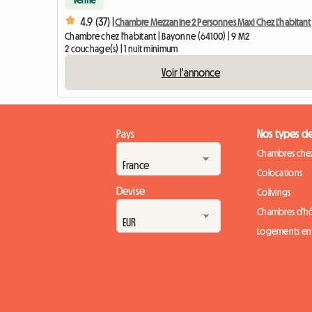
4.9 (37) |
Chambre Mezzanine 2 Personnes Maxi Chez L'habitant
Chambre chez l'habitant | Bayonne (64100) | 9 M2
2 couchage(s) | 1 nuit minimum
Voir l'annonce
Pays
Nos types d
Chambres chez
Colocations
Devise
Colivings
Chambres d'h
Logements ent