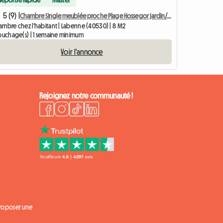
5 (9) |
Chambre Single meublée proche Plage Hossegor jardin/piscine
ambre chez l'habitant | Labenne (40530) | 8 M2
couchage(s) | 1 semaine minimum
Voir l'annonce
Rejoignez notre communauté !
proposer une