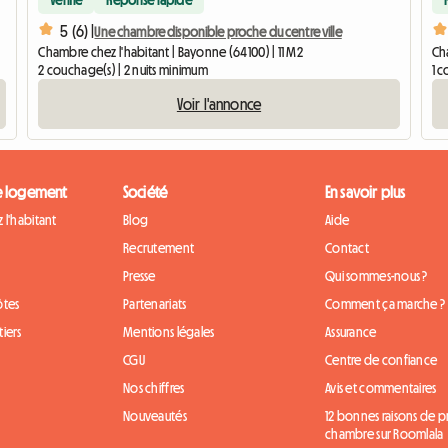
5 (6) |
Une chambre disponible proche du centre ville
Chambre chez l'habitant | Bayonne (64100) | 11 M2
Ch
2 couchage(s) | 2 nuits minimum
1 
Voir l'annonce
e logement
Société
En savoir plus
 l'habitant
Blog
Aide
Recrutement
Contact
Presse
Qui sommes-nous ?
ôtes
Partenariats
Comment ça marche ?
iers
Mentions légales
Assurance
CGU
Centre de confiance
Nos chiffres
Avis et commentaires
Nouveautés
12 bonnes raisons de 
chambre sur Roomlala