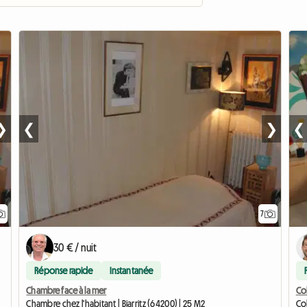
❯
❮
❯
❮
7
30 € / nuit
Réponse rapide
Instantanée
Chambre face à la mer
Co
Chambre chez l'habitant | Biarritz (64200) | 25 M2
Co