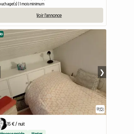
couchage(s) | 1 mois minimum
Voir l'annonce
éo
❯
17
Accéder à l'anno
15 € / nuit
Réponse rapide
Master