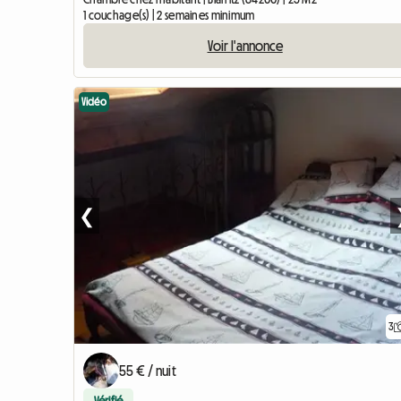
1 couchage(s) | 2 semaines minimum
Voir l'annonce
Vidéo
❮
3
55 € / nuit
Vérifié