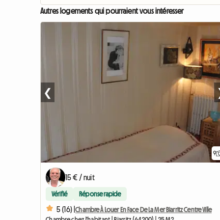
Autres logements qui pourraient vous intéresser
❮
9
15 € / nuit
Vérifié
Réponse rapide
5 (16) |
Chambre À Louer En Face De La Mer Biarritz Centre Ville
Chambre chez l'habitant | Biarritz (64200) | 25 M2