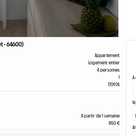
t - 64600)
Appartement
Logement entier
4 personnes
1
A 
170974
V
A partir de 1 semaine
850 €
A