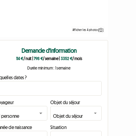
Afficher les 4 photos
Demande d'information
114 €
/ nuit
|
798 €
/ semaine
|
3352 €
/ mois
Durée minimum : 1 semaine
quelles dates ?
oyageur
Objet du séjour
nnée de naissance
Situation