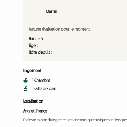
Martin
Aucune évaluation pour le moment
Habite à :
Âge :
Hôte depuis :
Logement
1 Chambre
1 salle de bain
Localisation
Anglet, France
L'adresse exacte du logement est communiquée uniquement lorsque l