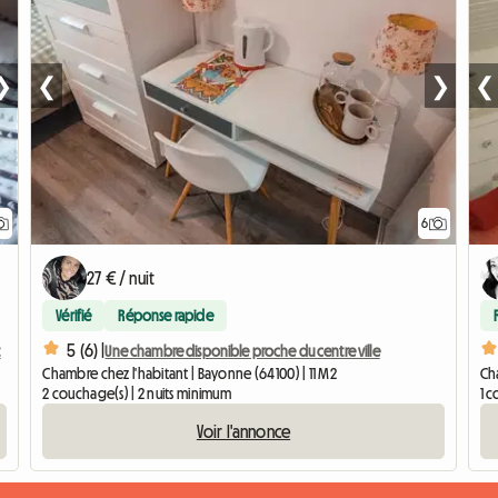
❯
❮
❯
❮
6
27 € / nuit
Vérifié
Réponse rapide
5 (6) |
t
Une chambre disponible proche du centre ville
Chambre chez l'habitant | Bayonne (64100) | 11 M2
Ch
2 couchage(s) | 2 nuits minimum
1 
Voir l'annonce