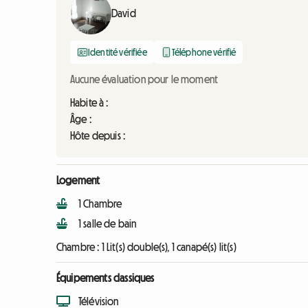
David
Identité vérifiée
Téléphone vérifié
Aucune évaluation pour le moment
Habite à :
Âge :
Hôte depuis :
Logement
1 Chambre
1 salle de bain
Chambre :
1 Lit(s) double(s), 1 canapé(s) lit(s)
Équipements classiques
Télévision