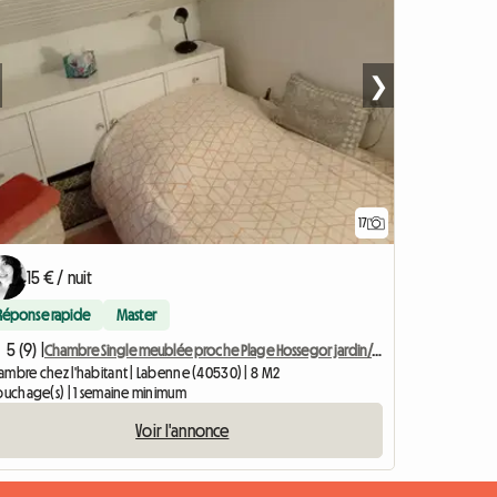
❯
17
Accéder à l'anno
15 € / nuit
Réponse rapide
Master
5 (9) |
Chambre Single meublée proche Plage Hossegor jardin/piscine
ambre chez l'habitant | Labenne (40530) | 8 M2
couchage(s) | 1 semaine minimum
Voir l'annonce