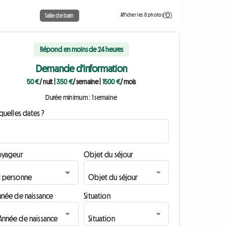
Afficher les 8 photos
Salle de bain
Répond en moins de 24 heures
Demande d'information
50 €
/ nuit
|
350 €
/ semaine
|
1500 €
/ mois
Durée minimum : 1 semaine
quelles dates ?
oyageur
Objet du séjour
nnée de naissance
Situation