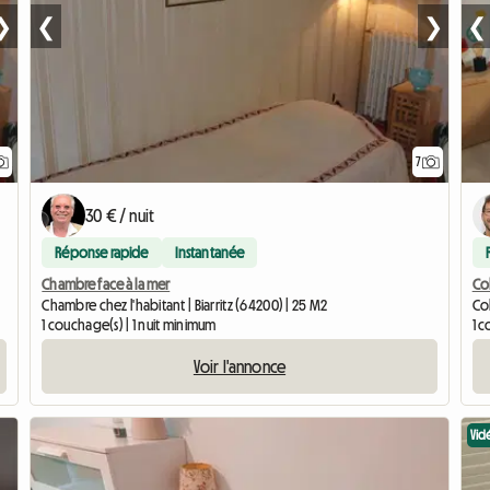
❯
❮
❯
❮
7
30 € / nuit
Réponse rapide
Instantanée
Chambre face à la mer
Co
Chambre chez l'habitant | Biarritz (64200) | 25 M2
Co
1 couchage(s) | 1 nuit minimum
1 
Voir l'annonce
Vid