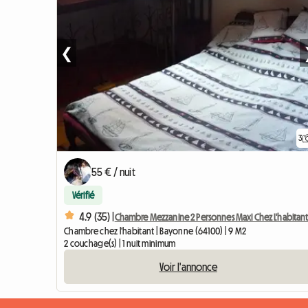
❮
3
55 € / nuit
Vérifié
4.9 (35) |
Chambre Mezzanine 2 Personnes Maxi Chez L'habitan
Chambre chez l'habitant | Bayonne (64100) | 9 M2
2 couchage(s) | 1 nuit minimum
Voir l'annonce