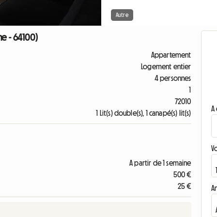
Autre
ne - 64100)
Appartement
Logement entier
4 personnes
1
72010
A 
1 Lit(s) double(s), 1 canapé(s) lit(s)
V
A partir de 1 semaine
500 €
25 €
A