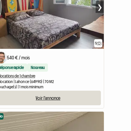
❯
5
540 € / mois
Réponse rapide
Nouveau
locations de 1 chambre
location | Lahonce (64990) | 70 M2
couchage(s) | 1 mois minimum
Voir l'annonce
éo