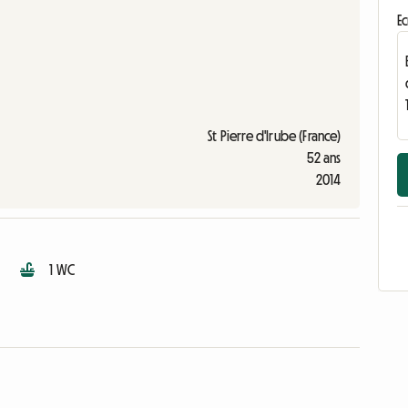
Ec
St Pierre d'Irube (France)
52 ans
2014
1 WC