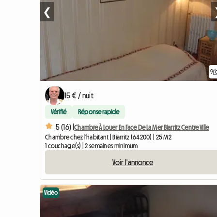
❮
9
15 € / nuit
Vérifié
Réponse rapide
5 (16) |
Chambre À Louer En Face De La Mer Biarritz Centre Ville
Chambre chez l'habitant | Biarritz (64200) | 25 M2
1 couchage(s) | 2 semaines minimum
Voir l'annonce
Vidéo