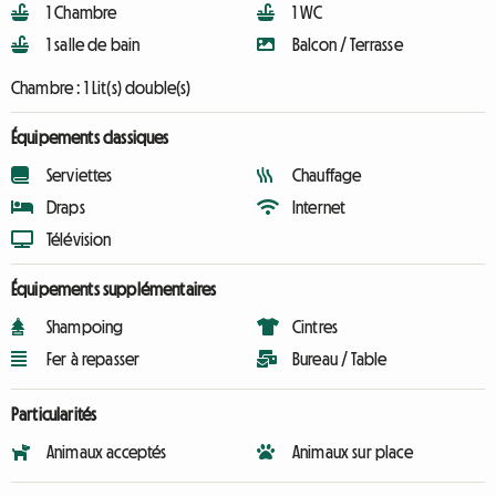
1 Chambre
1 WC
1 salle de bain
Balcon / Terrasse
Chambre :
1 Lit(s) double(s)
Équipements classiques
Serviettes
Chauffage
Draps
Internet
Télévision
Équipements supplémentaires
Shampoing
Cintres
Fer à repasser
Bureau / Table
Particularités
Animaux acceptés
Animaux sur place