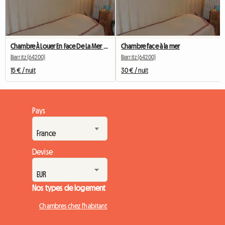
Chambre À Louer En Face De La Mer Biarritz Centre Ville
Chambre face à la mer
Biarritz (64200)
Biarritz (64200)
15 € / nuit
30 € / nuit
Pays
Devise
Nos types de logement
Chambres chez l'habitant