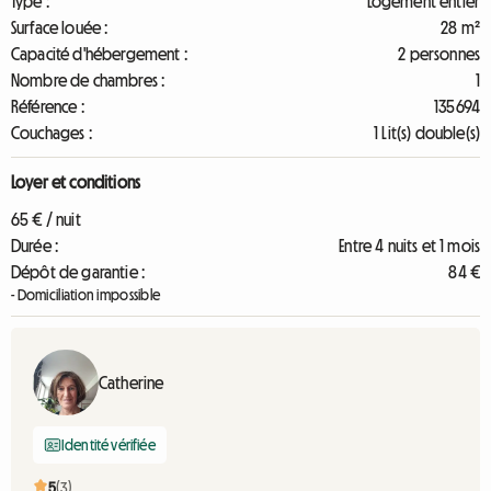
Type :
Logement entier
Surface louée :
28 m²
Capacité d'hébergement :
2 personnes
Nombre de chambres :
1
Référence :
135694
Couchages :
1 Lit(s) double(s)
Loyer et conditions
65 € / nuit
Durée :
Entre 4 nuits et 1 mois
Dépôt de garantie :
84 €
- Domiciliation impossible
Catherine
Identité vérifiée
5
(3)