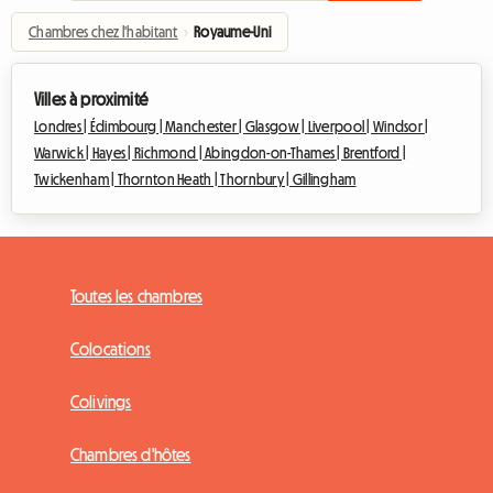
Chambres chez l'habitant
›
Royaume-Uni
Villes à proximité
Londres |
Édimbourg |
Manchester |
Glasgow |
Liverpool |
Windsor |
Warwick |
Hayes |
Richmond |
Abingdon-on-Thames |
Brentford |
Twickenham |
Thornton Heath |
Thornbury |
Gillingham
Toutes les chambres
Colocations
Colivings
Chambres d'hôtes