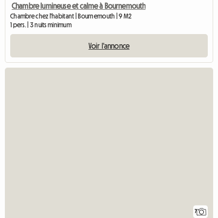
Chambre lumineuse et calme à Bournemouth
Chambre chez l'habitant | Bournemouth | 9 M2
1 pers. | 3 nuits minimum
Voir l'annonce
7