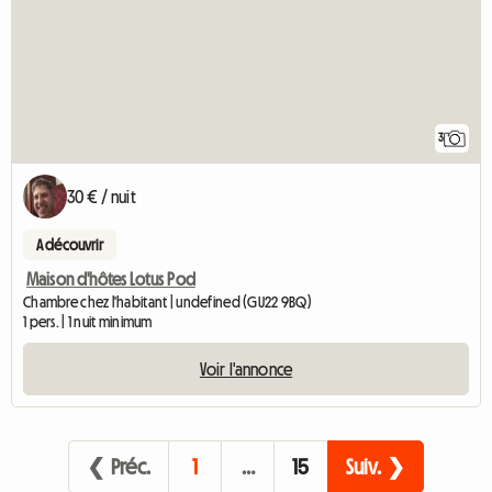
3
30 € / nuit
A découvrir
Maison d'hôtes Lotus Pod
Chambre chez l'habitant | undefined (GU22 9BQ)
1 pers. | 1 nuit minimum
Voir l'annonce
❮ Préc.
1
…
15
Suiv. ❯