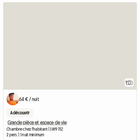
Accéder
1
64 € / nuit
A découvrir
Grande pièce et espace de vie
Chambre chez l'habitant | SW9 7EZ
2 pers. | 1 nuit minimum