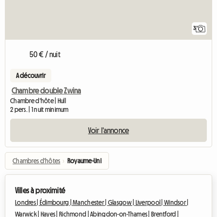
3
50 € / nuit
A découvrir
Chambre double Zwina
Chambre d'hôte | Hull
2 pers. | 1 nuit minimum
Voir l'annonce
Chambres d'hôtes
›
Royaume-Uni
Villes à proximité
Londres |
Édimbourg |
Manchester |
Glasgow |
Liverpool |
Windsor |
Warwick |
Hayes |
Richmond |
Abingdon-on-Thames |
Brentford |