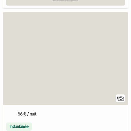
4
56 € / nuit
Instantanée