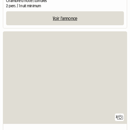
Chambre d'hôte | Londres
2 pers. | 1 nuit minimum
Voir l'annonce
3