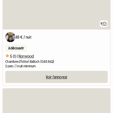
5
48 € / nuit
A découvrir
5 (1) |
Norwood
Chambre d'hôte | Balloch (G83 8LQ)
2 pers. | 1 nuit minimum
Voir l'annonce