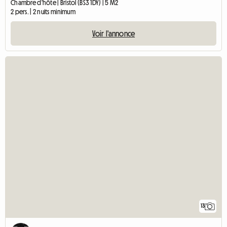
Chambre d'hôte | Bristol (BS3 1DY) | 5 M2
2 pers. | 2 nuits minimum
Voir l'annonce
13