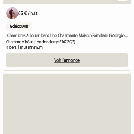
85 € / nuit
A découvrir
Chambres à Louer Dans Une Charmante Maison Familiale Géorgienne
Chambre d'hôte | Londonderry (BT47 3QZ)
4 pers. | 1 nuit minimum
Voir l'annonce