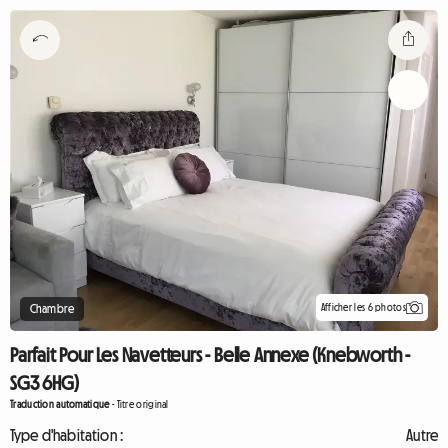
Afficher les 6 photos
Chambre
Parfait Pour Les Navetteurs - Belle Annexe (Knebworth -
SG3 6HG)
Traduction automatique
-
Titre original
Type d'habitation :
Autre