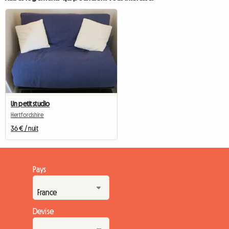
Un petit studio
Hertfordshire
36 € / nuit
Pays
Devise