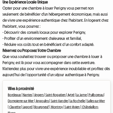
Une Expérience Locale Unique
Opter pour une chambre à louer Perigny vous permet non
seulement de bénéficier d'un hébergement économique, mais aussi
de vivre une expérience authentique chez l'habitant. En logeant chez
l'habitant, vous pourrez :
- Découvrir des conseils locaux pour explorer Perigny,
- Profiter d’un environnement chaleureux et familial,
- Réduire vos coûts tout en bénéficiant d’un confort adapté.
Réservez ou Proposez Votre Chambre
Que vous souhaitiez trouver ou proposer une chambre à louer à
Perigny, est là pour vous accompagner dans cette aventure.
N’attendez plus pour vivre une expérience inoubliable et profitez dès
aujourd’hui de l’opportunité d’un séjour authentique à Perigny.
Villes à proximité
Bordeaux |
Nantes |
Angers |
Saint-Rogatien |
Aytré |
La Jarne |
Puilboreau |
Dompierre-sur-Mer |
Angoulins |
Saint-Xandre |
La Rochelle |
Salles-sur-Mer
|
Clavette |
Lagord |
Bourgneuf |
Montroy |
Saint-Vivien |
Châtelaillon-
Plage