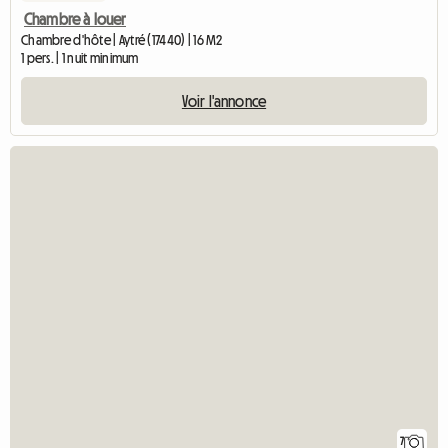
Chambre à louer
Chambre d'hôte | Aytré (17440) | 16 M2
1 pers. | 1 nuit minimum
Voir l'annonce
7