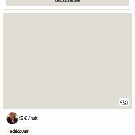
6
45 € / nuit
A découvrir