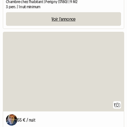
Chambre chez l'habitant | Perigny (17180) | 9 M2
3 pers. | 1 nuit minimum
Voir l'annonce
Accéder
1
55 € / nuit