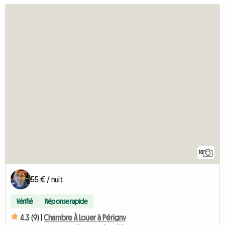
10
55 € / nuit
Vérifié
Réponse rapide
4.3 (9) |
Chambre À Louer à Périgny