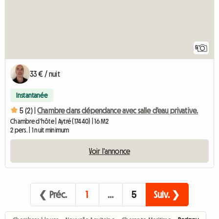
5
33 € / nuit
Instantanée
5 (2) |
Chambre dans dépendance avec salle d'eau privative.
Chambre d'hôte | Aytré (17440) | 16 M2
2 pers. | 1 nuit minimum
Voir l'annonce
❮ Préc.
1
…
5
Suiv. ❯