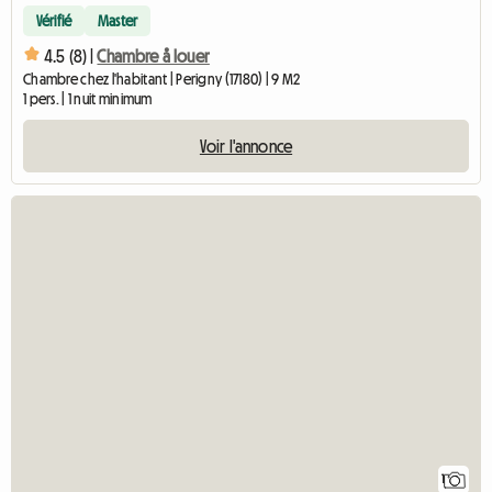
Vérifié
Master
4.5 (8) |
Chambre å louer
Chambre chez l'habitant | Perigny (17180) | 9 M2
1 pers. | 1 nuit minimum
Voir l'annonce
Accéder
1