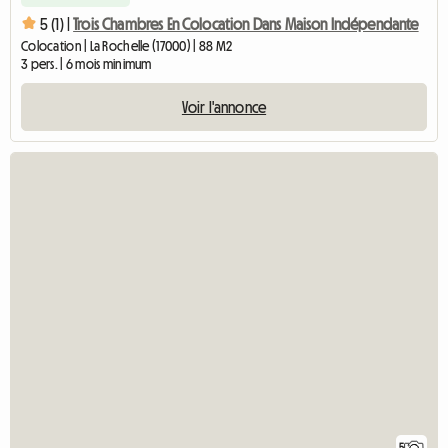
5 (1) |
Trois Chambres En Colocation Dans Maison Indépendante
Colocation | La Rochelle (17000) | 88 M2
3 pers. | 6 mois minimum
Voir l'annonce
5