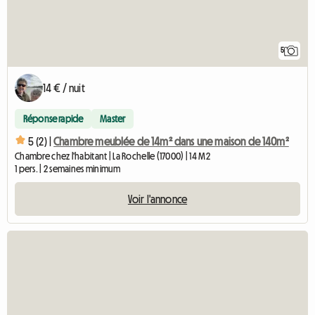
5
14 € / nuit
Réponse rapide
Master
5 (2) |
Chambre meublée de 14m² dans une maison de 140m²
Chambre chez l'habitant | La Rochelle (17000) | 14 M2
1 pers. | 2 semaines minimum
Voir l'annonce
Accéder