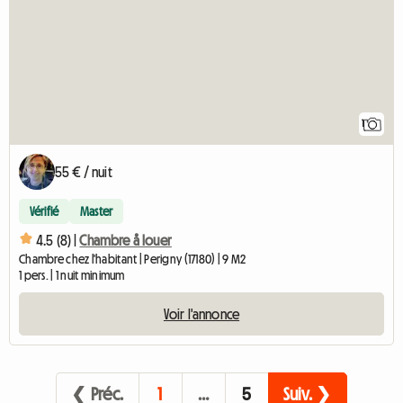
1
55 € / nuit
Vérifié
Master
4.5 (8) |
Chambre å louer
Chambre chez l'habitant | Perigny (17180) | 9 M2
1 pers. | 1 nuit minimum
Voir l'annonce
❮ Préc.
1
…
5
Suiv. ❯