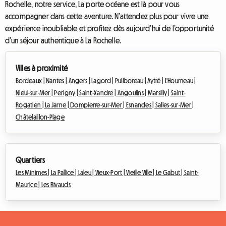
Rochelle, notre service, La porte océane est là pour vous
accompagner dans cette aventure. N’attendez plus pour vivre une
expérience inoubliable et profitez dès aujourd’hui de l’opportunité
d’un séjour authentique à La Rochelle.
Villes à proximité
Bordeaux |
Nantes |
Angers |
Lagord |
Puilboreau |
Aytré |
L'Houmeau |
Nieul-sur-Mer |
Perigny |
Saint-Xandre |
Angoulins |
Marsilly |
Saint-
Rogatien |
La Jarne |
Dompierre-sur-Mer |
Esnandes |
Salles-sur-Mer |
Châtelaillon-Plage
Quartiers
Les Minimes |
La Pallice |
Laleu |
Vieux-Port |
Vieille Ville |
Le Gabut |
Saint-
Maurice |
Les Rivauds