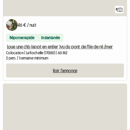
8
46 € / nuit
Réponse rapide
Instantanée
Loue une chb (appt en entier )vu du pont de l'ile de ré /mer
Colocation | La Rochelle (17000) | 60 M2
2 pers. | 1 semaine minimum
Voir l'annonce