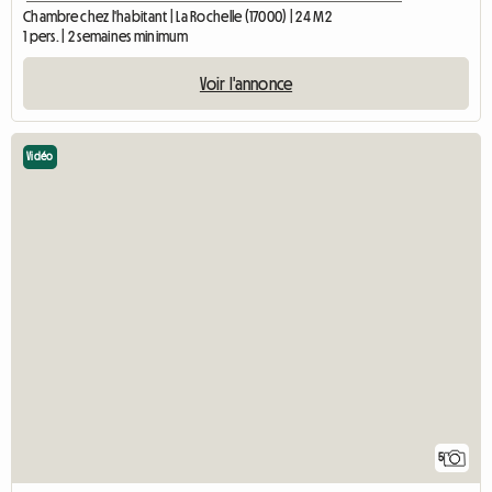
Chambre chez l'habitant | La Rochelle (17000) | 24 M2
1 pers. | 2 semaines minimum
Voir l'annonce
Vidéo
5