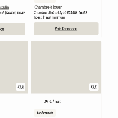
Chambre à louer
culin
Chambre d'hôte | Aytré (17440) | 16 M2
tré (17440) | 10 M2
1 pers. | 1 nuit minimum
Voir l'annonce
nce
4
3
39 € / nuit
A découvrir