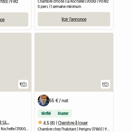
Chambre d'hôte | La Rochelle (17000) | 90 M2
7180) | 9 M2
5 pers. | 1 semaine minimum
Voir l'annonce
nce
Accéder 
11
1
55 € / nuit
Vérifié
Master
CHAMBRE LA ROCHELLE SdB SANIT. PRIVES + CUISINE ET TERRASSE
4.5 (8) |
Chambre å louer
Chambre chez l'habitant | La Rochelle (17000) | 24 M2
Chambre chez l'habitant | Perigny (17180) | 9 M2