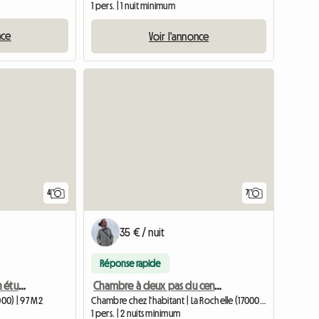
m
1 pers. | 1 nuit minimum
nce
Voir l'annonce
4
7
35 € / nuit
Réponse rapide
Chambres en colocation étudiante, bail de septembre à juin
Chambre à deux pas du centre ville, Université, CFA..
000) | 97 M2
Chambre chez l'habitant | La Rochelle (17000) | 10 M2
1 pers. | 2 nuits minimum