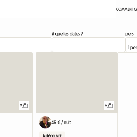
COMMENT ÇA
A quelles dates ?
pers
9
6
45 € / nuit
A découvrir