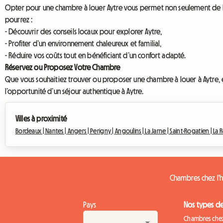
Opter pour une chambre à louer Aytre vous permet non seulement de bé
pourrez :
- Découvrir des conseils locaux pour explorer Aytre,
- Profiter d’un environnement chaleureux et familial,
- Réduire vos coûts tout en bénéficiant d’un confort adapté.
Réservez ou Proposez Votre Chambre
Que vous souhaitiez trouver ou proposer une chambre à louer à Aytre, 
l’opportunité d’un séjour authentique à Aytre.
Villes à proximité
Bordeaux |
Nantes |
Angers |
Perigny |
Angoulins |
La Jarne |
Saint-Rogatien |
La 
Chambres chez l'h
Pays
Nos types d
Chambres chez