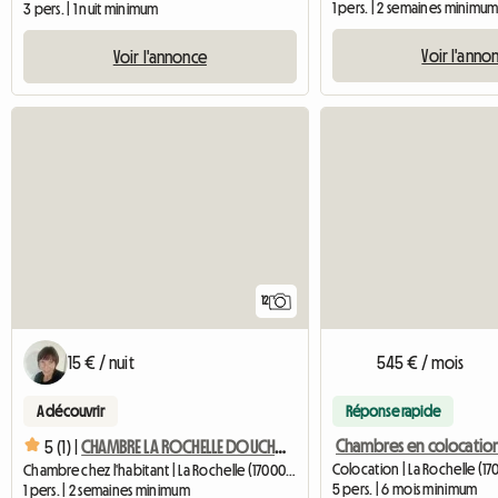
1 pers. | 2 semaines minimu
3 pers. | 1 nuit minimum
Voir l'anno
Voir l'annonce
12
15 € / nuit
545 € / mois
A découvrir
Réponse rapide
5 (1) |
CHAMBRE LA ROCHELLE DOUCHE/WC PRIVES + TERRASSE ET CUISINE
Colocation | La Rochelle (17
Chambre chez l'habitant | La Rochelle (17000) | 15 M2
5 pers. | 6 mois minimum
1 pers. | 2 semaines minimum