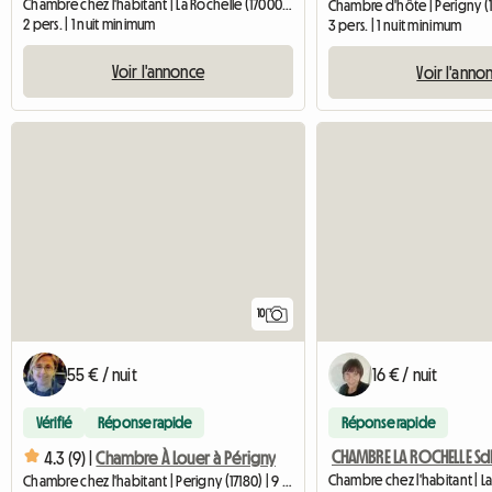
Chambre chez l'habitant | La Rochelle (17000) | 12 M2
Chambre d'hôte | Perigny (1
2 pers. | 1 nuit minimum
3 pers. | 1 nuit minimum
Voir l'annonce
Voir l'anno
10
55 € / nuit
16 € / nuit
Vérifié
Réponse rapide
Réponse rapide
4.3 (9) |
Chambre À Louer à Périgny
Chambre chez l'habitant | Perigny (17180) | 9 M2