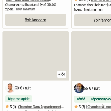
Chambre chez l'habitant | Aytré (17440)
2 pers. | 1 nuit minimum
1 pers. | 1 nuit minimum
Voir l'annonce
Voir l'anno
6
30 € / nuit
55 € / nuit
Réponse rapide
Vérifié
Réponse rapid
5 (1) |
Chambre Dans Appartement LD
5 (7) |
Chambre À Loue