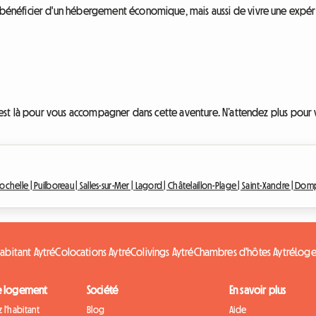
néficier d'un hébergement économique, mais aussi de vivre une expérienc
est là pour vous accompagner dans cette aventure. N’attendez plus pour v
Rochelle |
Puilboreau |
Salles-sur-Mer |
Lagord |
Châtelaillon-Plage |
Saint-Xandre |
Dompi
abitant Aytré
Colocations Aytré
Colivings Aytré
Chambres d'hôtes Aytré
Loge
e logement
Société
En savoir plus
 l'habitant
Blog
Aide