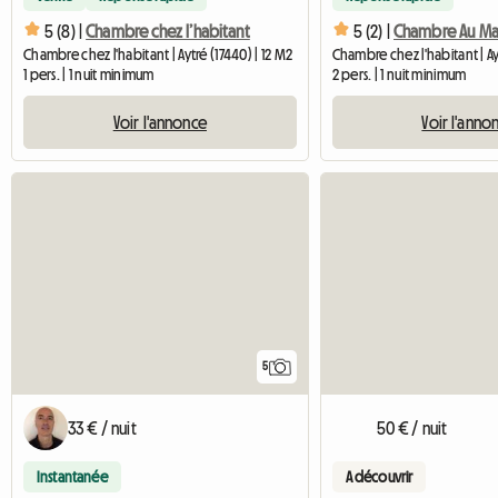
5 (8) |
Chambre chez l’habitant
5 (2) |
Chambre Au Mas
Chambre chez l'habitant | Aytré (17440) | 12 M2
Chambre chez l'habitant | Ay
1 pers. | 1 nuit minimum
2 pers. | 1 nuit minimum
Voir l'annonce
Voir l'anno
5
33 € / nuit
50 € / nuit
Instantanée
A découvrir