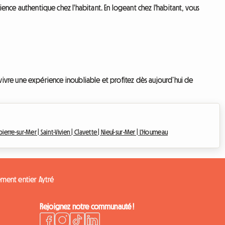
e authentique chez l'habitant. En logeant chez l'habitant, vous
ivre une expérience inoubliable et profitez dès aujourd’hui de
erre-sur-Mer |
Saint-Vivien |
Clavette |
Nieul-sur-Mer |
L'Houmeau
ment entier Aytré
Rejoignez notre communauté !