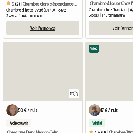
5 (2) |
Chambre dans dépendance avec salle d'eau privative.
Chambre chez l'habitant | Ay
Chambre d'hôte | Aytré (17440) | 16 M2
3 pers. | 1 nuit minimum
2 pers. | 1 nuit minimum
Voir l'anno
Voir l'annonce
Vidéo
3
50 € / nuit
17 € / nuit
A découvrir
Vérifié
Chambres Dans Maison Calme À Aytré
4.5 (11) |