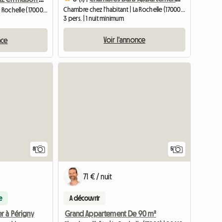
Chambre chez l'habitant | La Rochelle (17000) | 10 M2
Chambre chez l'habitant | La Rochelle (17000) | 10 M2
3 pers. | 1 nuit minimum
Voir l'annonce
nce
8
5
71 € / nuit
e
A découvrir
Grand Appartement De 90 m²
r à Périgny