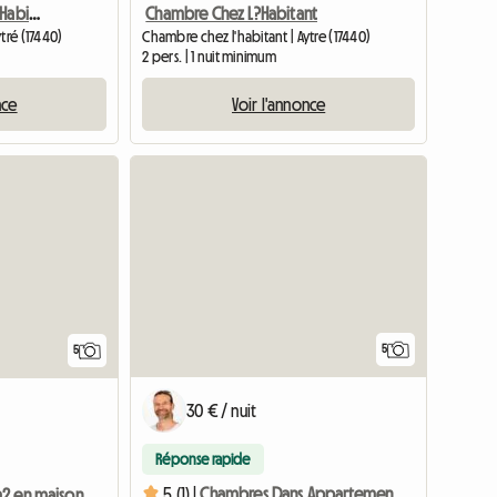
Chambre À Louer Chez L'Habitant
Chambre Chez L?Habitant
tré (17440)
Chambre chez l'habitant | Aytre (17440)
2 pers. | 1 nuit minimum
nce
Voir l'annonce
Accéder à l
5
5
30 € / nuit
Réponse rapide
5 (1) |
Chambres Dans Appartement 2LS
Chambre 10m2 en maison de 5 pièces avec petit jardin.