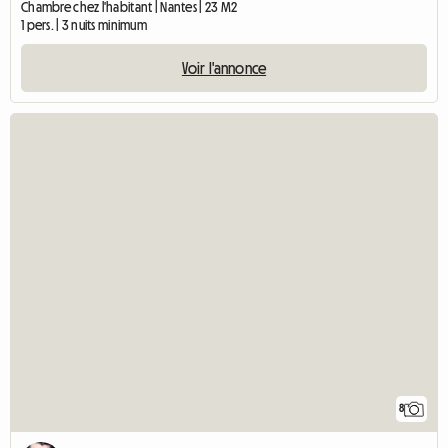
Chambre chez l'habitant | Nantes | 23 M2
1 pers. | 3 nuits minimum
Voir l'annonce
8