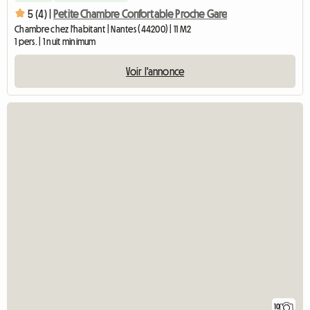
5 (4) |
Petite Chambre Confortable Proche Gare
Chambre chez l'habitant | Nantes (44200) | 11 M2
1 pers. | 1 nuit minimum
Voir l'annonce
10