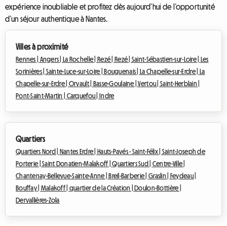
expérience inoubliable et profitez dès aujourd’hui de l’opportunité
d’un séjour authentique à Nantes.
Villes à proximité
Rennes |
Angers |
La Rochelle |
Rezé |
Rezé |
Saint-Sébastien-sur-Loire |
Les
Sorinières |
Sainte-Luce-sur-Loire |
Bouguenais |
La Chapelle-sur-Erdre |
La
Chapelle-sur-Erdre |
Orvault |
Basse-Goulaine |
Vertou |
Saint-Herblain |
Pont-Saint-Martin |
Carquefou |
Indre
Quartiers
Quartiers Nord |
Nantes Erdre |
Hauts-Pavés - Saint-Félix |
Saint-Joseph de
Porterie |
Saint Donatien-Malakoff |
Quartiers Sud |
Centre-Ville |
Chantenay-Bellevue-Sainte-Anne |
Breil-Barberie |
Graslin |
Feydeau |
Bouffay |
Malakoff |
quartier de la Création |
Doulon-Bottière |
Dervallières-Zola