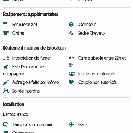
Équipements supplémentaires
Fer à repasser
Ascenseur
Cintres
Sèche Cheveux
Règlement intérieur de la location
Interdiction de fumer
Calme absolu entre 22h et
8h
Pas d'animaux de
compagnie
Invités non autorisés
Ménage à faire soi même
Couple non autorisés
Soirée interdite
Localisation
Nantes, France
Transports en commun
Gare