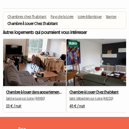
Chambres chez l'habitant
›
Pays de la Loire
›
Loire-Atlantique
›
Nantes
›
Chambre À Louer Chez L'habitant
Autres logements qui pourraient vous intéresser
Vidéo
Chambre à louer dans appartement partagé
Chambre à Louer Chez L'habitant
Sainte-Luce-sur-Loire (44980)
Saint-Sébastien-sur-Loire (44230)
23 € / nuit
45 € / nuit
Pays