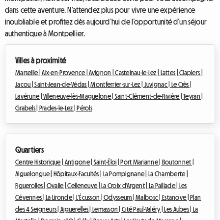
dans cette aventure. N’attendez plus pour vivre une expérience
inoubliable et profitez dès aujourd’hui de l’opportunité d’un séjour
authentique à Montpellier.
Villes à proximité
Marseille |
Aix-en-Provence |
Avignon |
Castelnau-le-Lez |
Lattes |
Clapiers |
Jacou |
Saint-Jean-de-Védas |
Montferrier-sur-Lez |
Juvignac |
Le Crès |
Lavérune |
Villeneuve-lès-Maguelone |
Saint-Clément-de-Rivière |
Teyran |
Grabels |
Prades-le-Lez |
Pérols
Quartiers
Centre Historique |
Antigone |
Saint-Éloi |
Port Marianne |
Boutonnet |
Aiguelongue |
Hôpitaux-Facultés |
La Pompignane |
La Chamberte |
Figuerolles |
Ovalie |
Celleneuve |
La Croix d'Argent |
La Paillade |
Les
Cévennes |
La Lironde |
L’Écusson |
Odysseum |
Malbosc |
Estanove |
Plan
des 4 Seigneurs |
Aiguerelles |
Lemasson |
Cité Paul-Valéry |
Les Aubes |
La