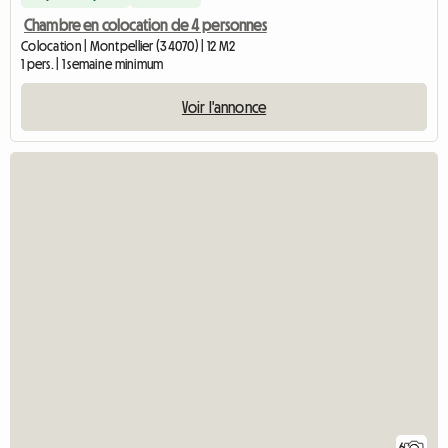
Chambre en colocation de 4 personnes
Colocation | Montpellier (34070) | 12 M2
1 pers. | 1 semaine minimum
Voir l'annonce
6