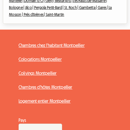
Martelle |
Domain d'O |
Gély |
Beaux-Arts |
Les Hauts de Massane |
Bologne |
Alco |
Pergola Petit-Bard |
St. Roch |
Gambetta |
Gares |
La
Mosson |
Prés d'Arènes |
Saint-Martin
Chambres chez l'habitant Montpellier
Colocations Montpellier
Colivings Montpellier
Chambres d'hôtes Montpellier
Logement entier Montpellier
Pays