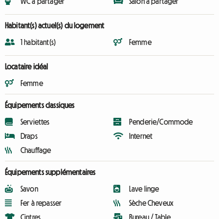
WC à partager
Salon à partager
Habitant(s) actuel(s) du logement
1 habitant(s)
Femme
Locataire idéal
Femme
Équipements classiques
Serviettes
Penderie/Commode
Draps
Internet
Chauffage
Équipements supplémentaires
Savon
Lave linge
Fer à repasser
Sèche Cheveux
Cintres
Bureau / Table