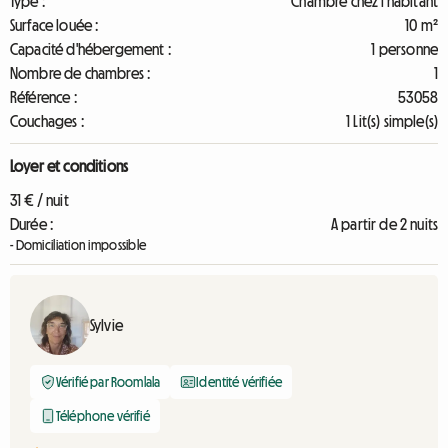
Type :
Chambre chez l'habitant
Surface louée :
10 m²
Capacité d'hébergement :
1 personne
Nombre de chambres :
1
Référence :
53058
Couchages :
1 Lit(s) simple(s)
Loyer et conditions
31 € / nuit
Durée :
A partir de 2 nuits
- Domiciliation impossible
Sylvie
Vérifié par Roomlala
Identité vérifiée
Téléphone vérifié