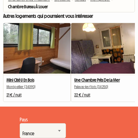
Chambre Bureau À Louer
Autres logements qui pourraient vous intéresser
Mini Cité U En Bois
Une Chambre Près De La Mer
Montpellier (34090)
Palavas-les-Flots (34250)
21 € / nuit
22 € / nuit
Pays