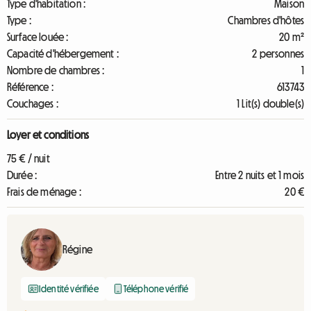
Type d'habitation :
Maison
Type :
Chambres d'hôtes
Surface louée :
20 m²
Capacité d'hébergement :
2 personnes
Nombre de chambres :
1
Référence :
613743
Couchages :
1 Lit(s) double(s)
Loyer et conditions
75 € / nuit
Durée :
Entre 2 nuits et 1 mois
Frais de ménage :
20 €
Régine
Identité vérifiée
Téléphone vérifié