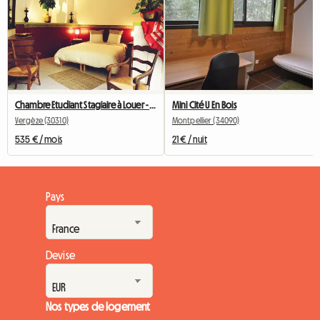
Chambre Etudiant Stagiaire à Louer - Rdc Avec Sa Terrasse -
Mini Cité U En Bois
Vergèze (30310)
Montpellier (34090)
535 € / mois
21 € / nuit
Pays
Devise
Nos types de logement