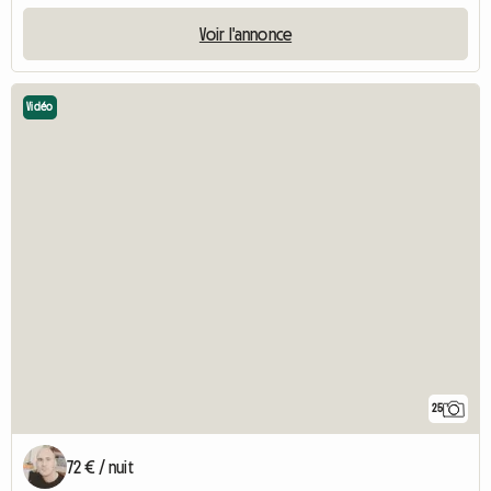
Voir l'annonce
Vidéo
25
72 € / nuit