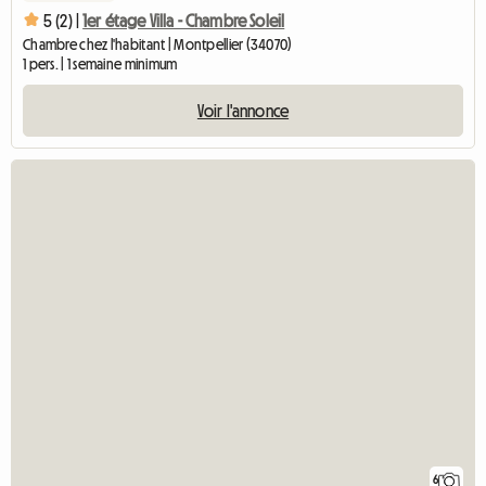
5 (2) |
1er étage Villa - Chambre Soleil
Chambre chez l'habitant | Montpellier (34070)
1 pers. | 1 semaine minimum
Voir l'annonce
6