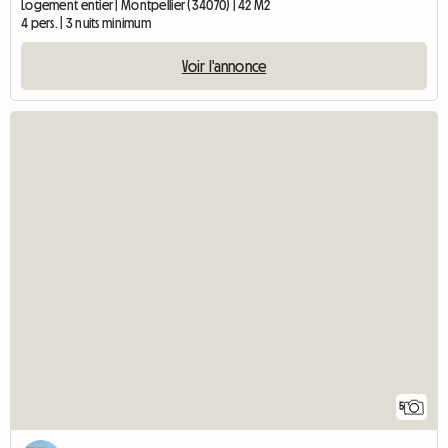
Logement entier | Montpellier (34070) | 42 M2
4 pers. | 3 nuits minimum
Voir l'annonce
5