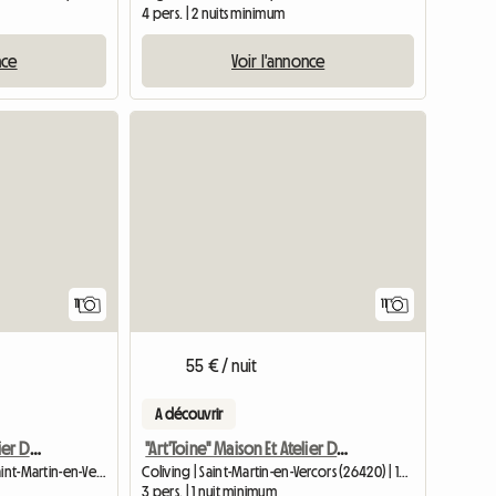
4 pers. | 2 nuits minimum
nce
Voir l'annonce
Accéder à l
11
11
55 € / nuit
A découvrir
"Art'Toine" Maison Et Atelier D'artiste
"Art'Toine" Maison Et Atelier D'artiste
Chambre chez l'habitant | Saint-Martin-en-Vercors (26420) | 180 M2
Coliving | Saint-Martin-en-Vercors (26420) | 180 M2
3 pers. | 1 nuit minimum