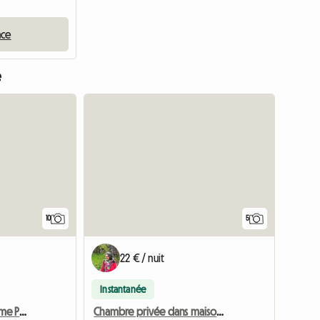
nce
e
10
5
22 € / nuit
Instantanée
Villa À Louer Dans La Drome Provençale
Chambre privée dans maison individuelle