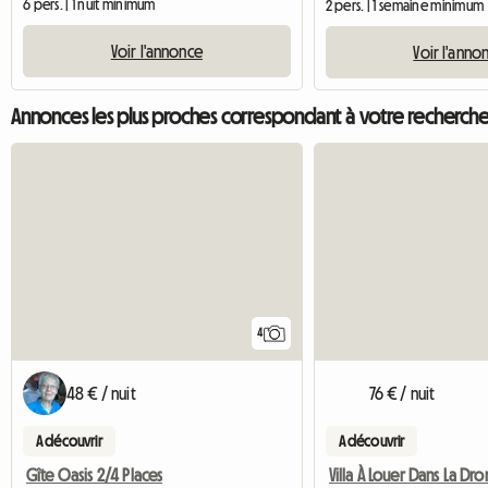
6 pers. | 1 nuit minimum
2 pers. | 1 semaine minimum
Voir l'annonce
Voir l'anno
Annonces les plus proches correspondant à votre recherch
4
48 € / nuit
76 € / nuit
A découvrir
A découvrir
Gîte Oasis 2/4 Places