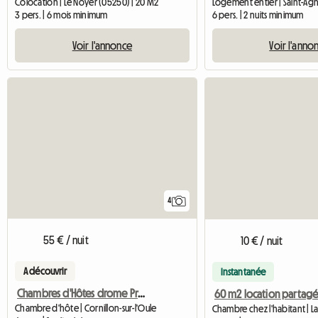
Colocation | Le Noyer (05250) | 20 M2
3 pers. | 6 mois minimum
6 pers. | 2 nuits minimum
Voir l'annonce
Voir l'anno
4
55 € / nuit
10 € / nuit
A découvrir
Instantanée
Chambres d'Hôtes drome Provencale
60 m2 location partag
Chambre d'hôte | Cornillon-sur-l'Oule