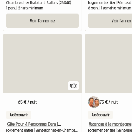
Chambre chez l'habitant | Saillans (26340)
Logement entier | Rémuzat 
1 pers. | 2 nuits minimum
6 pers. | 1 semaine minimum
Voir l'annonce
Voir l'anno
4
65 € / nuit
75 € / nuit
A découvrir
A découvrir
Gîte Pour 4 Personnes Dans Les Hautes-Alpes
Vacances à la montagne
Logement entier | Saint-Bonnet-en-Champsaur (05500)