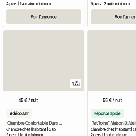
4 pers. | 1 semaine minimum
5 pers. | 2 nuits minimum
Voir l'annonce
Voir l'anno
3
45 € / nuit
55 € / nuit
A découvrir
Réponse rapide
Chambre Confortable Dans Maison Au Calme
Chambre chez l'habitant | Gap
2 pers. | 1 nuit minimum
2 pers. | 1 nuit minimum