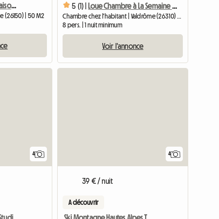
Appartement location saisonnière
5 (1) |
Loue Chambre à La Semaine Ou Au Mois Dans Endroit Très Calme
e (26150) | 50 M2
Chambre chez l'habitant | Valdrôme (26310) | 15 M2
8 pers. | 1 nuit minimum
nce
Voir l'annonce
4
4
39 € / nuit
A découvrir
Vacances Montagne Eté Studio T2 T4
Ski Montagne Hautes Alpes T2/6p & Stud