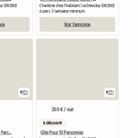
uy (05250)
Chambre chez l'habitant | Le Dévoluy (05250)
6 pers. | 1 semaine minimum
nce
Voir l'annonce
12
8
250 € / nuit
A découvrir
Maison De Charme Dans Parc Du Vercors
Gîte Pour 10 Personnes