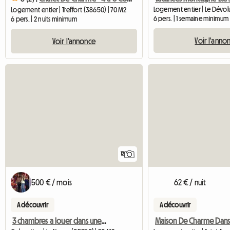
Logement entier | Le Dévol
Logement entier | Treffort (38650) | 70 M2
6 pers. | 1 semaine minimum
6 pers. | 2 nuits minimum
Voir l'anno
Voir l'annonce
12
500 € / mois
62 € / nuit
A découvrir
A découvrir
3 chambres a louer dans une maison chaleureuse