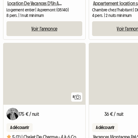
Location De Vacances D'Un Appartement - La Bastide D'Aspremo
Logement entier | Aspremont (05140)
Chambre chez l'habitant | Di
8 pers. | 1 nuit minimum
4 pers. | 2 nuits minimum
Voir l'annonce
Voir l'anno
8
175 € / nuit
36 € / nuit
A découvrir
A découvrir
5 (2) |
Chalet De Charme - 4 à 6 Couchages à louer