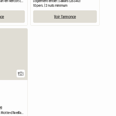
Logement entier | Saint-Agnan-en-Vercors (26420)
Logement entier | Saillans (26340)
10 pers. | 2 nuits minimum
nce
Voir l'annonce
Accéder à l'annonce
1
ée
Chambre chez l'habitant | La Motte-d'Aveillans (38770) | 60 M2