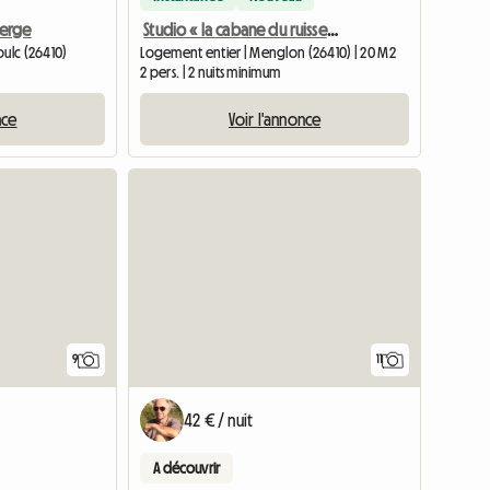
berge
Studio « la cabane du ruisseau »
oulc (26410)
Logement entier | Menglon (26410) | 20 M2
2 pers. | 2 nuits minimum
nce
Voir l'annonce
9
11
42 € / nuit
A découvrir