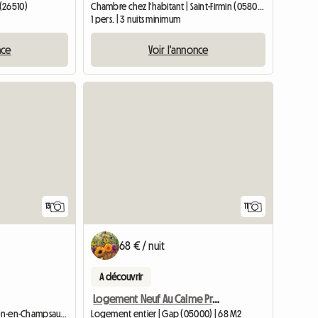
(26510)
Chambre chez l'habitant | Saint-Firmin (05800) | 20 M2
1 pers. | 3 nuits minimum
nce
Voir l'annonce
13
11
68 € / nuit
A découvrir
Logement Neuf Au Calme Proche De Gap
Logement entier | Saint-Julien-en-Champsaur (05500) | 40 M2
Logement entier | Gap (05000) | 68 M2