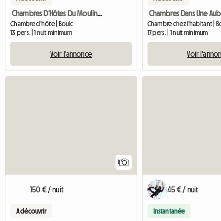
Chambres D'Hôtes Du Moulin De Ravel
Chambres Dans Une Au
Chambre d'hôte | Boulc
Chambre chez l'habitant | B
13 pers. | 1 nuit minimum
17 pers. | 1 nuit minimum
Voir l'annonce
Voir l'anno
Accéder à l'annonce
1
150 € / nuit
45 € / nuit
A découvrir
Instantanée