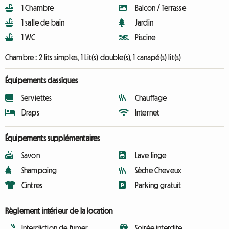
1 Chambre
Balcon / Terrasse
1 salle de bain
Jardin
1 WC
Piscine
Chambre :
2 lits simples, 1 Lit(s) double(s), 1 canapé(s) lit(s)
Équipements classiques
Serviettes
Chauffage
Draps
Internet
Équipements supplémentaires
Savon
Lave linge
Shampoing
Sèche Cheveux
Cintres
Parking gratuit
Règlement intérieur de la location
Interdiction de fumer
Soirée interdite