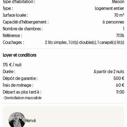
Type d'habitation :
Maison
Type :
Logement entier
Surface louée :
70 m²
Capacité d'hébergement :
6 personnes
Nombre de chambres :
1
Référence :
71176
Couchages :
2 lits simples, 1 Lit(s) double(s), 1 canapé(s) lit(s)
Loyer et conditions
175 € / nuit
Durée :
A partir de 2 nuits
Dépôt de garantie :
500 €
Frais de ménage :
60 €
Départ au plus tard à :
11:00
- Domiciliation impossible
Hervé