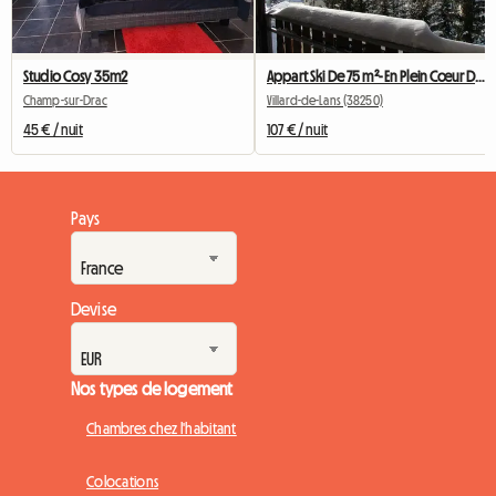
Studio Cosy 35m2
Appart Ski De 75 m²- En Plein Cœur Du Village
Champ-sur-Drac
Villard-de-Lans (38250)
45 € / nuit
107 € / nuit
Pays
Devise
Nos types de logement
Chambres chez l'habitant
Colocations