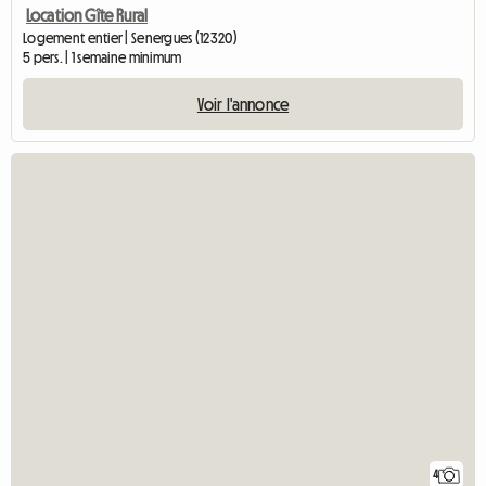
Location Gîte Rural
Logement entier | Senergues (12320)
5 pers. | 1 semaine minimum
Voir l'annonce
4