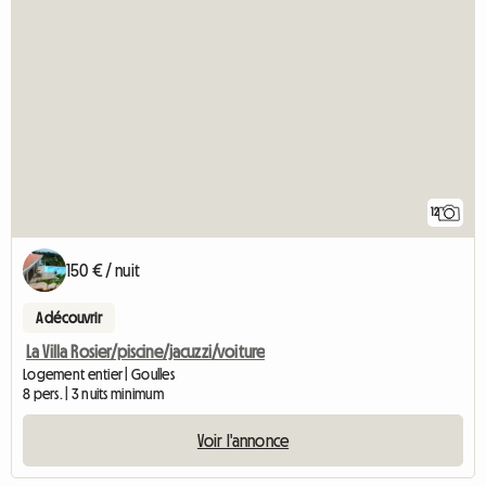
12
150 € / nuit
A découvrir
La Villa Rosier/piscine/jacuzzi/voiture
Logement entier | Goulles
8 pers. | 3 nuits minimum
Voir l'annonce