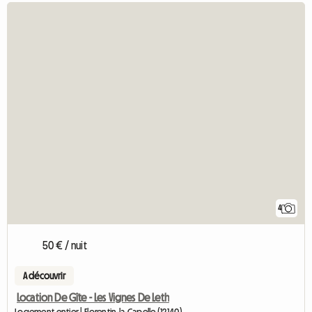
4
50 € / nuit
A découvrir
Location De Gîte - Les Vignes De Leth
Logement entier | Florentin-la-Capelle (12140)