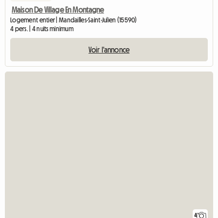
Maison De Village En Montagne
Logement entier | Mandailles-Saint-Julien (15590)
4 pers. | 4 nuits minimum
Voir l'annonce
4