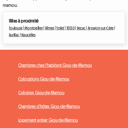
mamou.
Villes à proximité
Toulouse |
Montpellier |
Nîmes |
Yolet |
15130 |
Vezac |
Arpajon-sur-Cère |
Aurillac |
Naucelles
Chambres chez l'habitant Giou-de-Mamou
Colocations Giou-de-Mamou
Colivings Giou-de-Mamou
Chambres d'hôtes Giou-de-Mamou
Logement entier Giou-de-Mamou