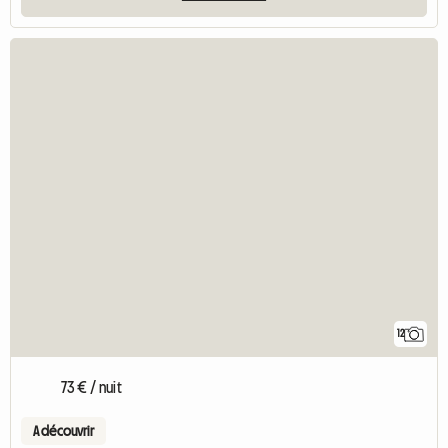
12
73 € / nuit
A découvrir