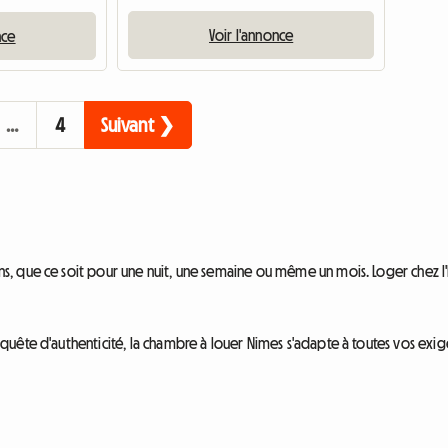
Voir l'annonce
nce
…
4
Suivant ❯
 que ce soit pour une nuit, une semaine ou même un mois. Loger chez l'h
ête d'authenticité, la chambre à louer Nimes s'adapte à toutes vos exige