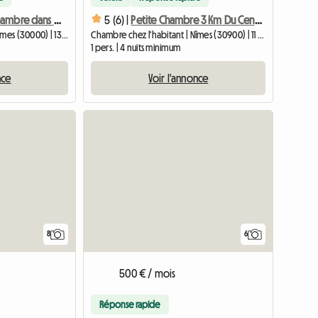
Loue grande chambre dans maison avec jardin
5 (6) |
Petite Chambre 3 Km Du Centre Ville
Chambre chez l'habitant | Nîmes (30000) | 13 M2
Chambre chez l'habitant | Nîmes (30900) | 11 M2
1 pers. | 4 nuits minimum
nce
Voir l'annonce
8
6
500 € / mois
Réponse rapide