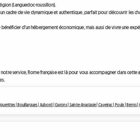
égion (Languedoc-roussillon).
fre un cadre de vie dynamique et authentique, parfait pour découvrir les c
néficier d'un hébergement économique, mais aussi de vivre une expérien
notre service, Rome française est là pour vous accompagner dans cette a
es.
guerittes |
Bouillargues |
Aubord |
Garons |
Sainte-Anastasie |
Caveirac |
Poulx |
Bernis |