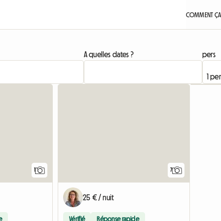
COMMENT ÇA
A quelles dates ?
pers
Accéder à l'annonce
1
7
25 € / nuit
e
Vérifié
Réponse rapide