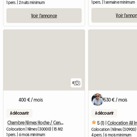
1 pers. | 1 semaine minimum
1 pers. | 2 nuits minimum
Voir l'anno
Voir l'annonce
4
400 € / mois
530 € / mois
A découvrir
A découvrir
Chambre Nimes Hoche / Centre Ville
5 (1) |
Colocation | Nîmes (30000) | 15 M2
Colocation | Nîmes (30900) 
1 pers. | 6 mois minimum
4 pers. | 6 mois minimum