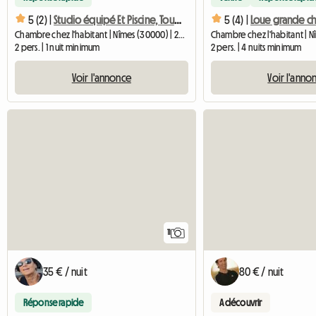
5 (2) |
Studio équipé Et Piscine, Tour Magne
5 (4) |
Chambre chez l'habitant | Nîmes (30000) | 20 M2
2 pers. | 1 nuit minimum
2 pers. | 4 nuits minimum
Voir l'annonce
Voir l'anno
11
35 € / nuit
80 € / nuit
Réponse rapide
A découvrir