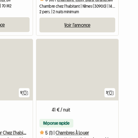
| 70 M2
Chambre chez l'habitant | Nîmes (30900) | 14 M2
2 pers. | 2 nuits minimum
nce
Voir l'annonce
5
3
41 € / nuit
Réponse rapide
Chambre A Louer Chez L'habitant En Centre-ville De Nîmes
5 (1) |
Chambres À Louer