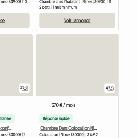
Chambre chez l'habitant | Nîmes (30900) | 10 M2
Chambre chez l'habitant | Nîmes (30900) | 11 M2
2 pers. | 1 nuit minimum
nce
Voir l'annonce
3
4
370 € / mois
antanée
Réponse rapide
Chambre meublée tout confort 25m2
Chambre Dans Colocation Nîmes Centre
Chambre chez l'habitant | Nîmes (30000) | 25 M2
Colocation | Nîmes (30000) | 34 M2