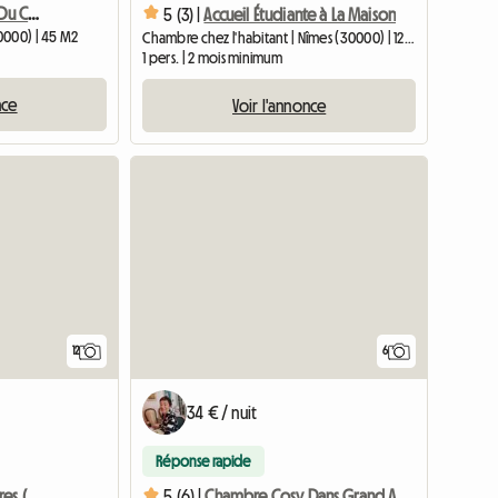
Proximité De La Gare Et Du Centre Ville
5 (3) |
Accueil Étudiante à La Maison
0000) | 45 M2
Chambre chez l'habitant | Nîmes (30000) | 12 M2
1 pers. | 2 mois minimum
nce
Voir l'annonce
12
6
34 € / nuit
Réponse rapide
Colocation De 3 Chambres (Standing) à Nîmes Centre Ville
5 (6) |
Chambre Cosy Dans Grand Appartement