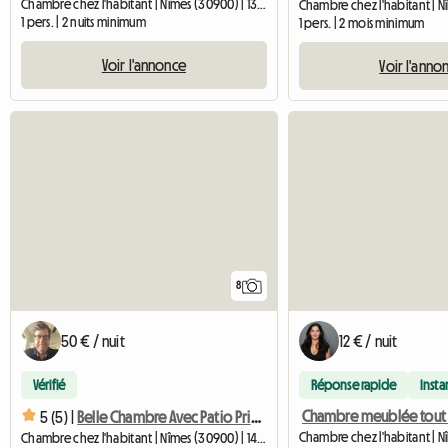
Chambre chez l'habitant | Nîmes (30900) | 13 M2
1 pers. | 2 nuits minimum
1 pers. | 2 mois minimum
Voir l'annonce
Voir l'anno
8
50 € / nuit
12 € / nuit
Vérifié
Réponse rapide
Inst
5 (5) |
Belle Chambre Avec Patio Privé Nîmes Centre Ville
Chambre chez l'habitant | Nîmes (30900) | 14 M2