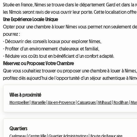
Située en France, Nimes se trouve dans le département Gard et dans la r
les Nîmois seront ravis de vous ouvrir leur porte. Cette localisation of
Une Expérience Locale Unique
Opter pour une chambre à louer Nimes vous permet non seulement de bé
pourrez :
- Découvrir des conseils locaux pour explorer Nimes,
- Profiter d’un environnement chaleureux et familial,
- Réduire vos coûts tout en bénéficiant d’un confort adapté.
Réservez ou Proposez Votre Chambre
Que vous souhaitiez trouver ou proposer une chambre à louer à Nimes, 
profitez dès aujourd’hui de l’opportunité d’un séjour authentique à Nim
Villes à proximité
Montpellier |
Marseille |
Aix-en-Provence |
Caissargues |
Milhaud |
Rodilhan |
Mar
Quartiers
Carèmeau |
Centre Ville |
Quartier Administrations |
Route de Beaucaire