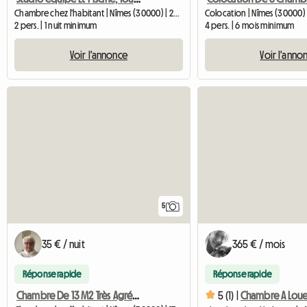
Chambre chez l'habitant | Nîmes (30000) | 20 M2
Colocation | Nîmes (30000) 
2 pers. | 1 nuit minimum
4 pers. | 6 mois minimum
Voir l'annonce
Voir l'anno
5
35 € / nuit
365 € / mois
Réponse rapide
Réponse rapide
Chambre De 13 M2 Très Agréable, Avec Vue Sur Jardin
5 (1) |