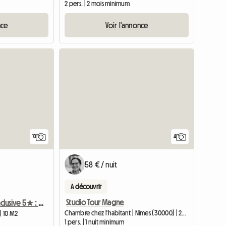
2 pers. | 2 mois minimum
nce
Voir l'annonce
10
4
58 € / nuit
A découvrir
Studio Tour Magne
Colocation All Inclusive 5★ : "tout Refait à Neuf" - Nîmes C
Chambre chez l'habitant | Nîmes (30000) | 20 M2
| 10 M2
1 pers. | 1 nuit minimum