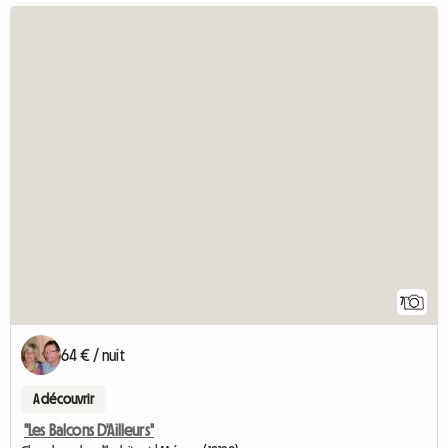
7
64 € / nuit
A découvrir
"Les Balcons D'Ailleurs"