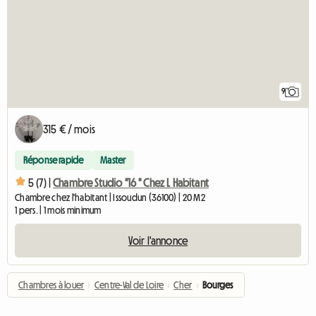
9
315 € / mois
Réponse rapide
Master
5 (7) |
Chambre Studio "16 " Chez L Habitant
Chambre chez l'habitant | Issoudun (36100) | 20 M2
1 pers. | 1 mois minimum
Voir l'annonce
Chambres à louer
›
Centre-Val de Loire
›
Cher
›
Bourges