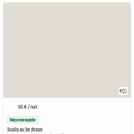
4
55 € / nuit
Réponse rapide
Studio au 1er étage