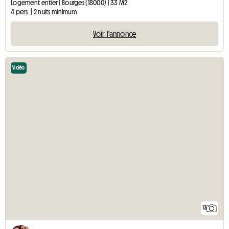
Logement entier | Bourges (18000) | 33 M2
4 pers. | 2 nuits minimum
Voir l'annonce
Vidéo
13