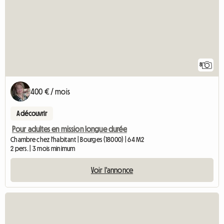
8
400 € / mois
A découvrir
Pour adultes en mission longue durée
Chambre chez l'habitant | Bourges (18000) | 64 M2
2 pers. | 3 mois minimum
Voir l'annonce
Accéder