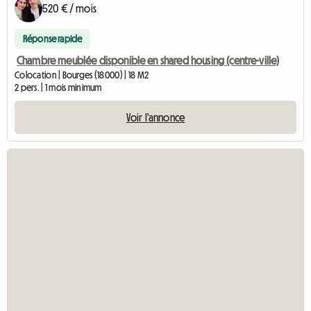
520 € / mois
Réponse rapide
Chambre meublée disponible en shared housing (centre-ville)
Colocation | Bourges (18000) | 18 M2
2 pers. | 1 mois minimum
Voir l'annonce
Accéder