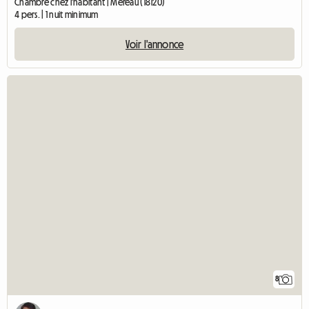
Chambre chez l'habitant | Méreau (18120)
4 pers. | 1 nuit minimum
Voir l'annonce
8