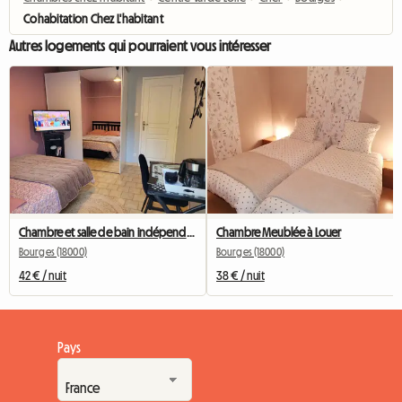
Cohabitation Chez L'habitant
Autres logements qui pourraient vous intéresser
Chambre et salle de bain indépendants avec terrasse
Chambre Meublée à Louer
Bourges (18000)
Bourges (18000)
42 € / nuit
38 € / nuit
Pays