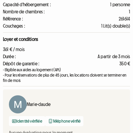
Capacité d'hébergement :
1 personne
Nombre de chambres :
1
Référence :
261614
Couchages :
1 Lit(s) double(s)
Loyer et conditions
361 € / mois
Durée :
A partir de 3 mois
Dépôt de garantie :
350 €
- Eligible aux aides au logement (APL)
- Pour les réservations de plus de 45 jours, les locations doivent se terminer en
fin de mois
Marie-claude
Identité vérifiée
Téléphone vérifié
Aucune évaluation pour le moment