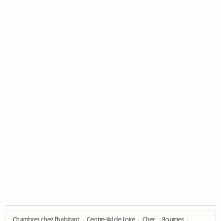
Chambres chez l'habitant
›
Centre-Val de Loire
›
Cher
›
Bourges
›