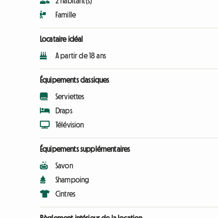
2 habitant(s)
Famille
Locataire idéal
A partir de 18 ans
Équipements classiques
Serviettes
Draps
Télévision
Équipements supplémentaires
Savon
Shampoing
Cintres