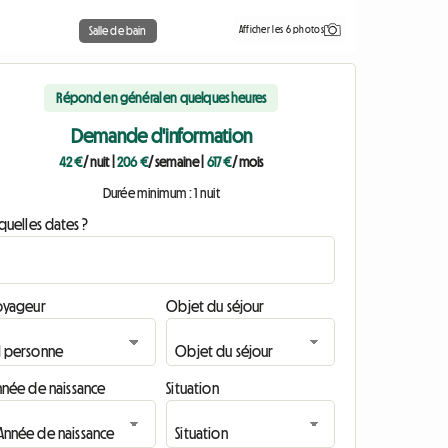
Afficher les 6 photos
Salle de bain
Répond en général en quelques heures
Demande d'information
42 €
/ nuit
|
206 €
/ semaine
|
617 €
/ mois
Durée minimum : 1 nuit
quelles dates ?
oyageur
Objet du séjour
nnée de naissance
Situation