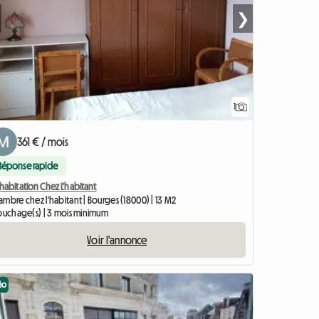
❯
1
Accéder à l'
361 € / mois
Réponse rapide
abitation Chez L'habitant
mbre chez l'habitant | Bourges (18000) | 13 M2
couchage(s) | 3 mois minimum
Voir l'annonce
éo