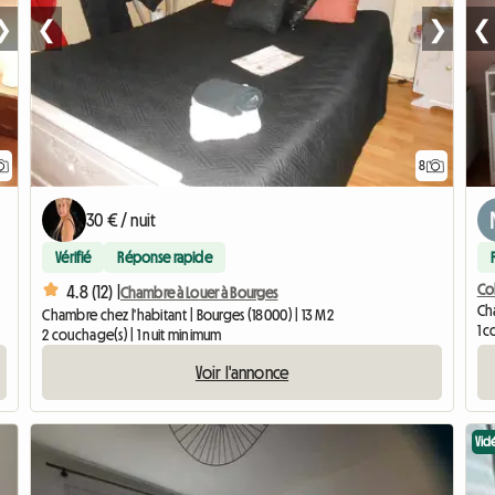
❯
❮
❯
❮
8
30 € / nuit
Vérifié
Réponse rapide
Coh
4.8 (12) |
Chambre à Louer à Bourges
Cha
Chambre chez l'habitant | Bourges (18000) | 13 M2
1 
2 couchage(s) | 1 nuit minimum
Voir l'annonce
Vid