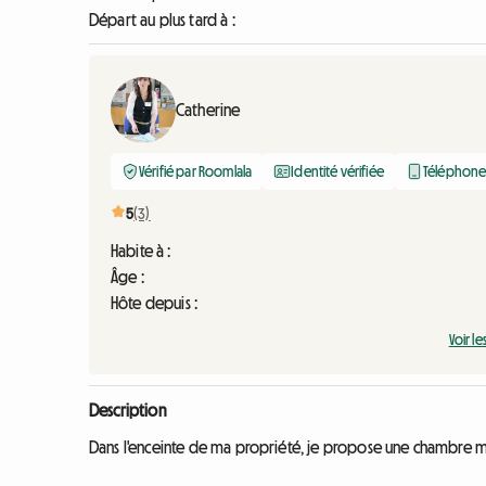
Départ au plus tard à :
Catherine
Vérifié par Roomlala
Identité vérifiée
Téléphone 
5
(3)
Habite à :
Âge :
Hôte depuis :
Voir le
Description
Dans l'enceinte de ma propriété, je propose une chambre 