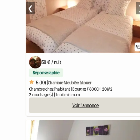
❮
5
38 € / nuit
Réponse rapide
5 (10) |
Chambre Meublée à Louer
Chambre chez l'habitant | Bourges (18000) | 20 M2
2 couchage(s) | 1 nuit minimum
Voir l'annonce