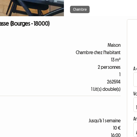
Chambre
asse (Bourges - 18000)
Maison
Chambre chez l'habitant
13 m²
2 personnes
A 
1
262594
1 Lit(s) double(s)
V
A
Jusqu'à 1 semaine
10 €
16:00