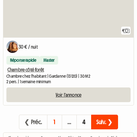
4
30 € / nuit
Réponse rapide
Master
Chambre côté forêt
Chambre chez l'habitant | Gardanne (13120) | 30 M2
2 pers. | 1 semaine minimum
Voir l'annonce
❮ Préc.
1
…
4
Suiv. ❯