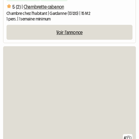
5 (2) |
Chambrette cabanon
Chambre chez l'habitant | Gardanne (13120) | 15 M2
1 pers. | 1 semaine minimum
Voir l'annonce
4