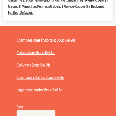
Gardanne |
Septèmes-les-Vallons |
Plan de Campagne |
Aix-en-Provence |
Meyreuil |
Mimet |
Les Pennes-Mirabeau |
Plan-de-Cuques |
Le Tholonet |
Éguilles |
Gréasque
Chambres chez l'habitant Bouc-Bel-Air
Colocations Bouc-Bel-Air
Colivings Bouc-Bel-Air
Chambres d'hôtes Bouc-Bel-Air
Logement entier Bouc-Bel-Air
Pays