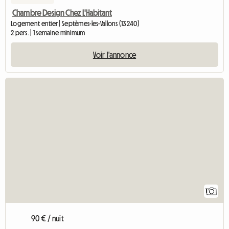
Chambre Design Chez L'Habitant
Logement entier | Septèmes-les-Vallons (13240)
2 pers. | 1 semaine minimum
Voir l'annonce
Accéder à l'ann
1
90 € / nuit