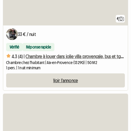
4
33 € / nuit
Vérifié
Réponse rapide
4.3 (4) |
Chambre à louer dans jolie villa provençale, bus et tgv a pr
Chambre chez l'habitant | Aix-en-Provence (13290) | 50 M2
1 pers. | 1 nuit minimum
Voir l'annonce