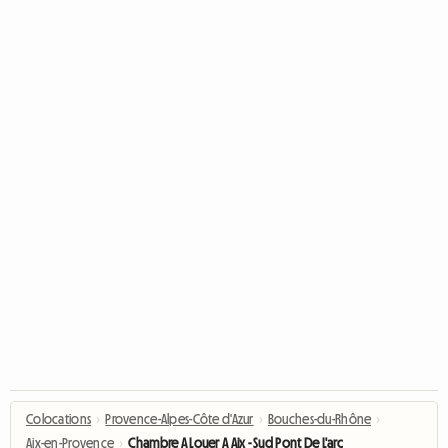
Colocations
›
Provence-Alpes-Côte d'Azur
›
Bouches-du-Rhône
›
Aix-en-Provence
›
Chambre A Louer A Aix - Sud Pont De L'arc