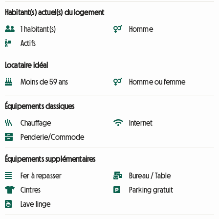
Habitant(s) actuel(s) du logement
1 habitant(s)
Homme
Actifs
Locataire idéal
Moins de 59 ans
Homme ou femme
Équipements classiques
Chauffage
Internet
Penderie/Commode
Équipements supplémentaires
Fer à repasser
Bureau / Table
Cintres
Parking gratuit
Lave linge