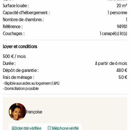
Surface louée :
20 m²
Capacité d'hébergement :
1 personne
Nombre de chambres :
1
Référence :
94981
Couchages :
1 canapé(s) lit(s)
Loyer et conditions
500 € / mois
Durée :
A partir de 6 mois
Dépôt de garantie :
480 €
Frais de ménage :
50 €
- Eligible aux aides au logement (APL)
- Domiciliation possible
Françoise
Identité vérifiée
Téléphone vérifié