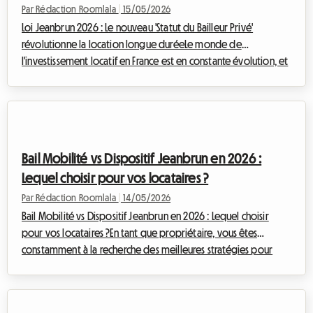
Par Rédaction Roomlala
|
15/05/2026
Loi Jeanbrun 2026 : Le nouveau 'Statut du Bailleur Privé'
révolutionne la location longue duréeLe monde de
l'investissement locatif en France est en constante évolution, et
l'année 2026 marque un tournant majeur avec l'introduction de
la « Loi Jeanbrun 2026 » et son dispositif phare : le « Statut du
Bailleur Privé ». Promulguée le 20 février 2026 et entrée en
vigueur dès le 21 février, cette nouvelle législation succède au
très connu dispositif Pinel et ambitionne de redynamiser
Bail Mobilité vs Dispositif Jeanbrun en 2026 :
l'investissement...
Lequel choisir pour vos locataires ?
Par Rédaction Roomlala
|
14/05/2026
Bail Mobilité vs Dispositif Jeanbrun en 2026 : Lequel choisir
pour vos locataires ?En tant que propriétaire, vous êtes
constamment à la recherche des meilleures stratégies pour
optimiser votre investissement locatif, tout en offrant un
logement de qualité à vos locataires. L'année 2026 apporte
son lot de nouveautés et de clarifications, notamment avec