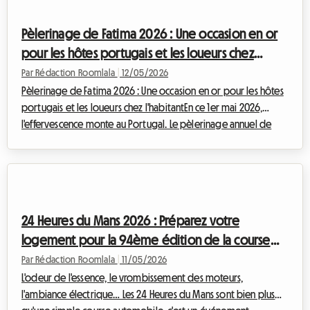
l'arrivée du dispositif Jeanbrun et l'évolution du Bail Mobilité.
Chez Roomlala, nous savons que naviguer dans le paysage
Pèlerinage de Fatima 2026 : Une occasion en or
législatif peut être com...
pour les hôtes portugais et les loueurs chez
l'habitant
Par Rédaction Roomlala
|
12/05/2026
Pèlerinage de Fatima 2026 : Une occasion en or pour les hôtes
portugais et les loueurs chez l'habitantEn ce 1er mai 2026,
l'effervescence monte au Portugal. Le pèlerinage annuel de
Fatima approche à grands pas et, avec lui, une opportunité
exceptionnelle pour les propriétaires de logements locaux.
Chaque année, des millions de pèlerins affluent vers ce site
sacré, et 2026 ne fera pas exception. Chez Roomlala, nous
avons analysé les tendances et les nouvelles régulations pour
24 Heures du Mans 2026 : Préparez votre
vous aider à saisir ...
logement pour la 94ème édition de la course
mythique
Par Rédaction Roomlala
|
11/05/2026
L'odeur de l'essence, le vrombissement des moteurs,
l'ambiance électrique… Les 24 Heures du Mans sont bien plus