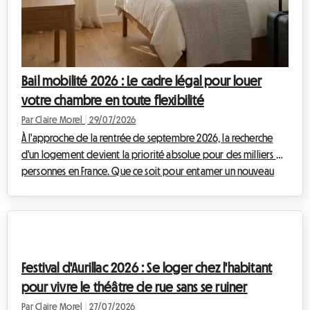
Bail mobilité 2026 : Le cadre légal pour louer
votre chambre en toute flexibilité
Par Claire Morel
|
29/07/2026
À l'approche de la rentrée de septembre 2026, la recherche
d'un logement devient la priorité absolue pour des milliers de
personnes en France. Que ce soit pour entamer un nouveau
cursus universitaire, débuter un stage de fin d'études ou
accomplir une mission professionnelle temporaire, le besoin
de flexibilité n'a jamais été aussi fort. Du côté des propriétaires,
la crainte des impayés et la volonté de garder la main sur leur
bien immobilier freinent parfois l'envie de louer. C'est ici que le
Festival d'Aurillac 2026 : Se loger chez l'habitant
ba...
pour vivre le théâtre de rue sans se ruiner
Par Claire Morel
|
27/07/2026