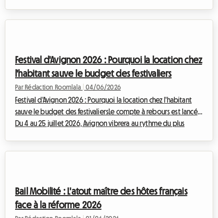
perdure dans de nombreuses métropoles, les pouvoirs publics
ont décidé de durcir le ton pour protéger le pouvoir d'achat
des locataires tout en régulant le marché. Chez Roomlala, nous
accompagnons chaque jour des milliers de propriétaires et de
locataires dans leurs démarches de location de chambre chez
Festival d'Avignon 2026 : Pourquoi la location chez
l'habitant et ...
l'habitant sauve le budget des festivaliers
Par Rédaction Roomlala
|
04/06/2026
Festival d'Avignon 2026 : Pourquoi la location chez l'habitant
sauve le budget des festivaliersLe compte à rebours est lancé !
Du 4 au 25 juillet 2026, Avignon vibrera au rythme du plus
grand festival de spectacle vivant au monde. Le Festival
d'Avignon, avec ses éditions IN et OFF, attire chaque année des
dizaines de milliers d'amoureux du théâtre, transformant la cité
papale en une scène géante. En 2025, le Festival IN affichait un
taux de fréquentation impressionnant de 96,5%, tandis que le
Bail Mobilité : L'atout maître des hôtes français
OF...
face à la réforme 2026