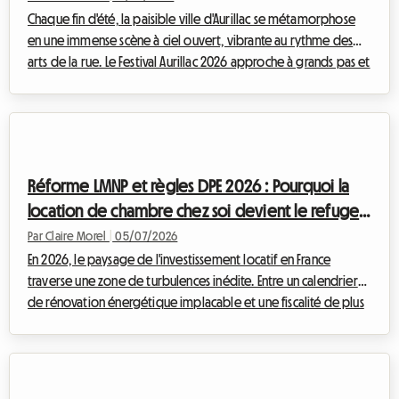
Chaque fin d'été, la paisible ville d'Aurillac se métamorphose
en une immense scène à ciel ouvert, vibrante au rythme des
arts de la rue. Le Festival Aurillac 2026 approche à grands pas et
promet, une fois de plus, d'attirer des foules immenses venues
du monde entier. Si l'effervescence artistique est au rendez-
vous, la question de l'hébergement devient rapidement un
véritable casse-tête pour les milliers de visiteurs. Chez
Roomlala, nous savons à quel point il peut être stressant de
Réforme LMNP et règles DPE 2026 : Pourquoi la
chercher un...
location de chambre chez soi devient le refuge
des propriétaires
Par Claire Morel
|
05/07/2026
En 2026, le paysage de l'investissement locatif en France
traverse une zone de turbulences inédite. Entre un calendrier
de rénovation énergétique implacable et une fiscalité de plus
en plus lourde, les propriétaires bailleurs cherchent
désespérément des solutions pour rentabiliser leur
patrimoine sans se ruiner. Chez Roomlala, nous observons une
tendance de fond très claire : face aux contraintes croissantes