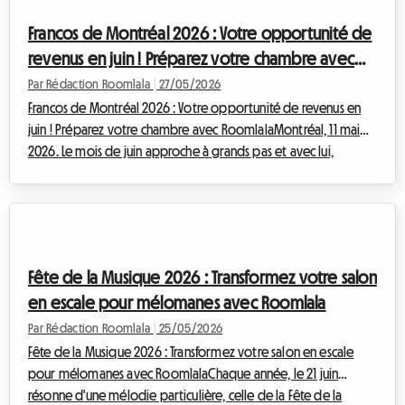
(techno, house), de l'art contemporain et de l'architecture. Du 9
Francos de Montréal 2026 : Votre opportunité de
au ...
revenus en juin ! Préparez votre chambre avec
Roomlala
Par Rédaction Roomlala
|
27/05/2026
Francos de Montréal 2026 : Votre opportunité de revenus en
juin ! Préparez votre chambre avec RoomlalaMontréal, 11 mai
2026. Le mois de juin approche à grands pas et avec lui,
l'effervescence des grands événements qui animent la
métropole québécoise. Parmi eux, les incontournables Francos
de Montréal s'apprêtent à transformer le Quartier des
Spectacles en un épicentre de la musique francophone. Du 12
au 20 juin 2026, près de 150 spectacles, gratuits et payants,
Fête de la Musique 2026 : Transformez votre salon
attireront des milliers de visiteu...
en escale pour mélomanes avec Roomlala
Par Rédaction Roomlala
|
25/05/2026
Fête de la Musique 2026 : Transformez votre salon en escale
pour mélomanes avec RoomlalaChaque année, le 21 juin
résonne d'une mélodie particulière, celle de la Fête de la