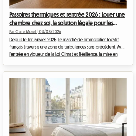
Passoires thermiques et rentrée 2026 : Louer une
chambre chez soi, la solution légale pour les
propriétaires ?
Par Claire Morel
|
03/08/2026
Depuis le 1er janvier 2025, le marché de l'immobilier locatif
français traverse une zone de turbulences sans précédent. Avec
l'entrée en vigueur de la Loi Climat et Résilience, la mise en
location des logements entiers classés G est strictement
interdite pour les baux de résidence principale. Cette mesure
radicale vise à éradiquer ce que l'on appelle communément la
passoire thermique location. Face à cette situation, de
nombreux propriétaires bailleurs se retrouvent dans une
impasse, redoutant l...