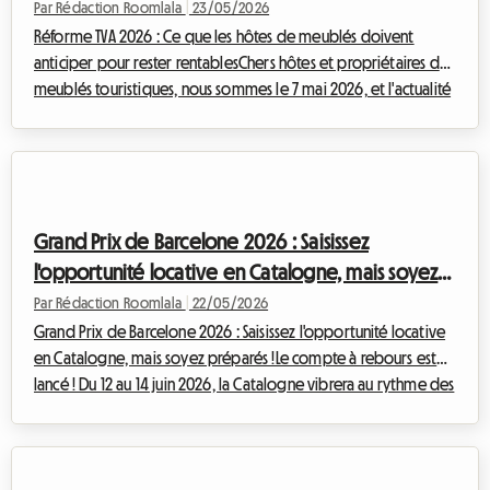
Par Rédaction Roomlala
|
23/05/2026
Réforme TVA 2026 : Ce que les hôtes de meublés doivent
anticiper pour rester rentablesChers hôtes et propriétaires de
meublés touristiques, nous sommes le 7 mai 2026, et l'actualité
fiscale est en pleine effervescence. Une réforme majeure se
profile à l'horizon, avec des implications directes sur la
rentabilité de vos activités de location. Le Projet de Loi de
Finances (PLF) 2026 est sur le point de redéfinir les règles du jeu
en matière de TVA pour les locations meublées. Chez Roomlala,
Grand Prix de Barcelone 2026 : Saisissez
notre r...
l'opportunité locative en Catalogne, mais soyez
préparés !
Par Rédaction Roomlala
|
22/05/2026
Grand Prix de Barcelone 2026 : Saisissez l'opportunité locative
en Catalogne, mais soyez préparés !Le compte à rebours est
lancé ! Du 12 au 14 juin 2026, la Catalogne vibrera au rythme des
moteurs vrombissants pour le très attendu Grand Prix de
Formule 1 de Barcelone-Catalogne. Cet événement sportif
majeur représente une occasion en or pour les propriétaires et
les résidents de la région désireux de louer une chambre, un