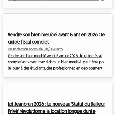
capitale française accueillera VivaTech 2026 à Paris Expo Porte
de Versailles, le plus grand salon tech d'Europe. Avec un record
de 180 000 visiteurs en 2025, et une affluence qui s'annonce
similaire, voire supérieure, pour cette nouvelle édition, la
question de l'hébergement se pose avec acuité. Face à cette
Vendre son bien meublé avant 5 ans en 2026 : Le
marée humain...
guide fiscal complet
Par Rédaction Roomlala
|
18/05/2026
Vendre son bien meublé avant 5 ans en 2026 : Le guide fiscal
completVous avez investi dans un bien meublé, peut-être pour
le louer à des étudiants, des professionnels en déplacement
ou des voyageurs de passage, et vous envisagez de le
revendre ? Si la vente intervient avant la cinquième année de
détention, il est crucial de bien comprendre les implications
fiscales en 2026. Chez Roomlala, nous savons que la gestion de
votre patrimoine doit être à la fois simple et optimisée. C'est
Loi Jeanbrun 2026 : Le nouveau 'Statut du Bailleur
pourquoi nous ...
Privé' révolutionne la location longue durée