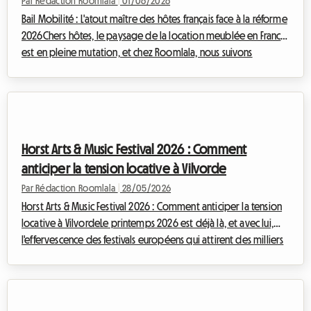
Par Rédaction Roomlala
|
01/06/2026
Bail Mobilité : L'atout maître des hôtes français face à la réforme
2026Chers hôtes, le paysage de la location meublée en France
est en pleine mutation, et chez Roomlala, nous suivons
attentivement ces évolutions pour vous éclairer et vous
accompagner. La « réforme 2026 », terme générique qui
englobe les applications de la loi Le Meur et les ajustements
fiscaux successifs, apporte son lot de changements significatifs.
Face à ces nouvelles contraintes, notamment fiscales et
Horst Arts & Music Festival 2026 : Comment
réglementaires, une so...
anticiper la tension locative à Vilvorde
Par Rédaction Roomlala
|
28/05/2026
Horst Arts & Music Festival 2026 : Comment anticiper la tension
locative à VilvordeLe printemps 2026 est déjà là, et avec lui,
l'effervescence des festivals européens qui attirent des milliers
de passionnés. Parmi eux, une pépite belge se distingue : le
Horst Arts & Music Festival. Niché à Vilvorde, cet événement
annuel est bien plus qu'un simple rendez-vous musical ; c'est
une célébration audacieuse de la musique électronique