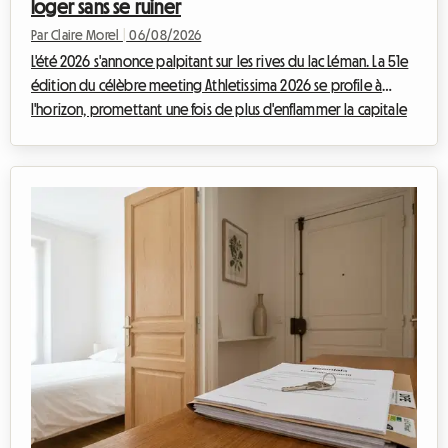
loger sans se ruiner
Par Claire Morel
|
06/08/2026
L'été 2026 s'annonce palpitant sur les rives du lac Léman. La 51e
édition du célèbre meeting Athletissima 2026 se profile à
l'horizon, promettant une fois de plus d'enflammer la capitale
olympique. Chez Roomlala, nous savons à quel point assister à
un événement d'une telle envergure peut rapidement peser
sur le budget d'un passionné de sport. Entre les billets, le
transport et les à-côtés, la facture grimpe vite. Mais c'est
souvent le logement à Lausanne qui représente le poste de
dépense le plu...