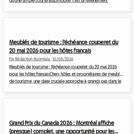
qu'une simple course automobile, c'est un événement
mythique qui attire des centaines de milliers de passionnés
chaque année. Alors que nous nous projetons en ce 1er mai
2026, l'excitation monte déjà pour la 94ème édition des 24
Heures du Mans, qui se déroulera du 10 au 14 juin 2026. Si le
centenaire a été célébré avec faste en 2023, l'édition 2026
Meublés de tourisme : l'échéance couperet du
promet elle aussi son lot de sensatio...
20 mai 2026 pour les hôtes français
Par Rédaction Roomlala
|
10/05/2026
Meublés de tourisme : l'échéance couperet du 20 mai 2026
pour les hôtes françaisChers hôtes et propriétaires de meublés
de tourisme, une date cruciale approche à grands pas dans le
paysage réglementaire français : le 20 mai 2026. Cette
échéance marque un tournant majeur pour toutes les locations
saisonnières dans l'Hexagone, imposant de nouvelles
obligations qui ne doivent en aucun cas être sous-estimées.
Chez Roomlala, nous avons à cœur de vous accompagner et
Grand Prix du Canada 2026 : Montréal affiche
de vous éclairer sur ces changement...
(presque) complet, une opportunité pour les