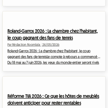
Musique. En 2026, cette célébration populaire, créée par le
Ministère de la Culture en 1982, tombe un dimanche, offrant
une occasion rêvée de prolonger la fête sans se soucier du
réveil du lendemain. Mais au-delà des scènes publiques et des
rues animées, et si cette année, vous apportiez la magie de la
Roland-Garros 2026 : La chambre chez l'habitant,
musique directement chez...
le coup gagnant des fans de tennis
Par Rédaction Roomlala
|
24/05/2026
Roland-Garros 2026 : La chambre chez l'habitant, le coup
gagnant des fans de tennisLe compte à rebours a commencé !
Du 18 mai au 7 juin 2026, les yeux du monde entier seront rivés
sur le Stade Roland-Garros à Paris. Les meilleurs joueurs de
tennis s'affronteront sur la terre battue mythique, promettant
des matchs d'anthologie et des émotions fortes. Mais pour les
milliers de fans qui prévoient de faire le déplacement, une
question essentielle se pose : où loger à Paris sans faire
Réforme TVA 2026 : Ce que les hôtes de meublés
exploser son bu...
doivent anticiper pour rester rentables