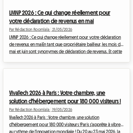
appartement ou une maison et ainsi générer des revenus
LMNP 2026 : Ce qui change réellement pour
supplémentaires. Cep...
votre déclaration de revenus en mai
Par Rédaction Roomlala
|
21/05/2026
LMNP 2026 : Ce qui change réellement pour votre déclaration
de revenus en maiEn tant que propriétaire bailleur, les mois de
mai et juin sont synonymes de déclaration de revenus. Et cette
année 2026, si vous êtes Loueur en Meublé Non Professionnel
(LMNP), quelques nouveautés importantes issues des Lois de
Finances 2025 et 2026 vont impacter directement votre
fiscalité. Chez Roomlala, nous savons que la législation peut
parfois sembler complexe. C'est pourquoi nous avons
VivaTech 2026 à Paris : Votre chambre, une
décrypté pour vous les cha...
solution d'hébergement pour 180 000 visiteurs !
Par Rédaction Roomlala
|
19/05/2026
VivaTech 2026 à Paris : Votre chambre, une solution
d'hébergement pour 180 000 visiteurs !Paris s'apprête à vibrer
au rythme de l'innovation mondiale ! Du 20 au 23 mai 2026, la