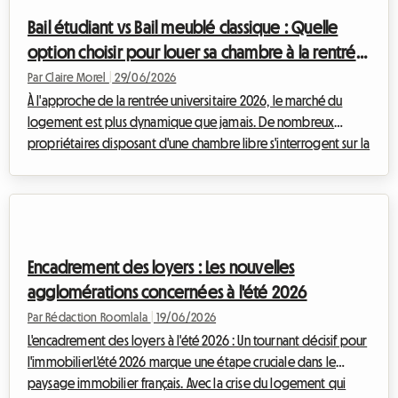
qui pèsent sur la location meublée classique, la location d'une
Bail étudiant vs Bail meublé classique : Quelle
chambre au sein de sa pr...
option choisir pour louer sa chambre à la rentrée
2026 ?
Par Claire Morel
|
29/06/2026
À l'approche de la rentrée universitaire 2026, le marché du
logement est plus dynamique que jamais. De nombreux
propriétaires disposant d'une chambre libre s'interrogent sur la
meilleure manière de la louer. Chez Roomlala, nous
accompagnons chaque jour des hébergeurs qui souhaitent
sauter le pas, mais qui se heurtent souvent à une question
cruciale : quel type de contrat choisir ? Faut-il opter pour un
bail étudiant 2026 spécifique ou se tourner vers un bail
Encadrement des loyers : Les nouvelles
meublé classique ? La réponse dépend ...
agglomérations concernées à l'été 2026
Par Rédaction Roomlala
|
19/06/2026
L'encadrement des loyers à l'été 2026 : Un tournant décisif pour
l'immobilierL'été 2026 marque une étape cruciale dans le
paysage immobilier français. Avec la crise du logement qui