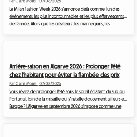
Par Claire Morel
|
07/08/2026
La Milan Fashion Week 2026 s'annonce déjà comme l'un des
événements les plus incontournables et les plus effervescents
de l'année. Alors que les créateurs, les mannequins, les
journalistes et les passionnés de mode du monde entier
convergent vers la capitale lombarde, une question cruciale se
pose : comment trouver un hébergement de qualité sans se
ruiner ? Chez Roomlala, nous savons à quel point la recherche
d'un logement peut devenir un véritable parcours du
Arrière-saison en Algarve 2026 : Prolonger l'été
combattant lors de ces périodes de ...
chez l'habitant pour éviter la flambée des prix
Par Claire Morel
|
07/08/2026
Vous rêvez de prolonger l'été sous le soleil éclatant du sud du
Portugal, loin de la grisaille qui s'installe doucement ailleurs en
Europe ? L'Algarve en septembre 2026 s'impose comme une
évidence absolue. Avec ses falaises dorées, ses eaux cristallines
et son climat exceptionnellement doux, cette région continue
d'attirer les voyageurs en quête d'évasion. Chez Roomlala,
nous savons à quel point cette période de l'année est