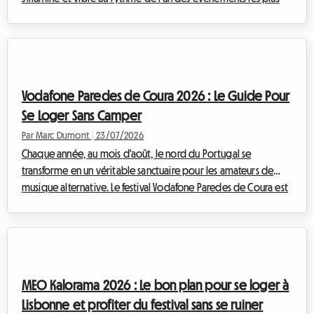
attendus d'Amérique du Nord. L'Exposition nationale
canadienne, affectueusement surnommée The Ex, est le rendez-
vous incontournable qui marque la transition entre les chaudes
journées estivales et la rentrée. Pour l'édition de la CNE 2026,
qui se déroulera du 21 août au 7 septembre 2026 à l'Exhibition
Vodafone Paredes de Coura 2026 : Le Guide Pour
Place de Toronto...
Se Loger Sans Camper
Par Marc Dumont
|
23/07/2026
Chaque année, au mois d'août, le nord du Portugal se
transforme en un véritable sanctuaire pour les amateurs de
musique alternative. Le festival Vodafone Paredes de Coura est
devenu, au fil des décennies, une institution européenne
incontournable. Mais si l'expérience musicale est toujours
mémorable, la question de l'hébergement reste un casse-tête
pour beaucoup. Chez Roomlala, nous savons à quel point le
confort est essentiel pour profiter pleinement d'un tel
MEO Kalorama 2026 : Le bon plan pour se loger à
événement. C'est pourquoi nous vous...
Lisbonne et profiter du festival sans se ruiner