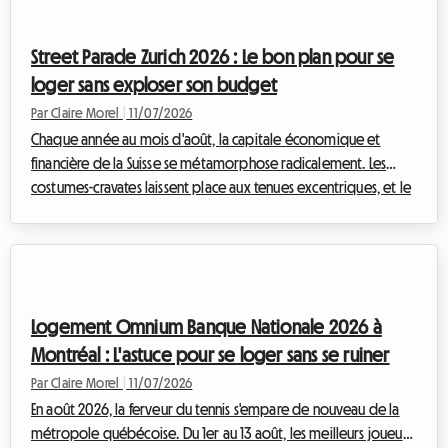
quotidiens : comment trouver le parfait logement Pukkelpop
2026 ?Si le camping officiel a son charme pour certains puristes
Street Parade Zurich 2026 : Le bon plan pour se
de l'expérie...
loger sans exploser son budget
Par Claire Morel
|
11/07/2026
Chaque année au mois d'août, la capitale économique et
financière de la Suisse se métamorphose radicalement. Les
costumes-cravates laissent place aux tenues excentriques, et le
calme légendaire des rives du lac est remplacé par les basses
palpitantes des musiques électroniques. La Street Parade Zurich
2026 s'annonce déjà comme l'événement incontournable de
l'été pour tous les amateurs de musique techno et house.
Cependant, participer à ce rassemblement titanesque soulève
Logement Omnium Banque Nationale 2026 à
un défi majeur pour les ...
Montréal : L'astuce pour se loger sans se ruiner
Par Claire Morel
|
11/07/2026
En août 2026, la ferveur du tennis s'empare de nouveau de la
métropole québécoise. Du 1er au 13 août, les meilleurs joueurs