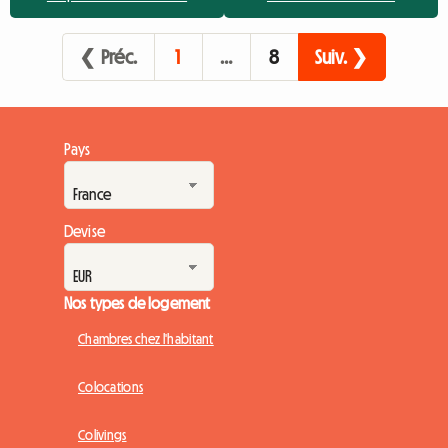
financier. À quelques mois de la cérémonie d'ouverture,
trouver un logement JO Milan Cortina 2026 relève déjà du
❮ Préc.
1
…
8
Suiv. ❯
défi, avec des prix ...
Pays
Devise
Nos types de logement
Chambres chez l'habitant
Colocations
Colivings