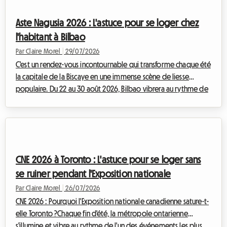
événement majeur dit souvent casse-tête logistique,
notamment lorsqu'il s'agit de trouver un endroit où dormir
Aste Nagusia 2026 : L'astuce pour se loger chez
sans exploser son budget. Face...
l'habitant à Bilbao
Par Claire Morel
|
29/07/2026
C'est un rendez-vous incontournable qui transforme chaque été
la capitale de la Biscaye en une immense scène de liesse
populaire. Du 22 au 30 août 2026, Bilbao vibrera au rythme de
l'Aste Nagusia, sa célèbre Grande Semaine. Si l'événement attire
des centaines de milliers de visiteurs prêts à célébrer la culture
basque, il pose un défi majeur : trouver un hébergement
abordable. Face à des hôtels complets des mois à l'avance et à
des tarifs qui s'envolent, nous vous proposons chez Roomlala
CNE 2026 à Toronto : L'astuce pour se loger sans
une alt...
se ruiner pendant l'Exposition nationale
Par Claire Morel
|
26/07/2026
CNE 2026 : Pourquoi l'Exposition nationale canadienne sature-t-
elle Toronto ?Chaque fin d'été, la métropole ontarienne
s'illumine et vibre au rythme de l'un des événements les plus