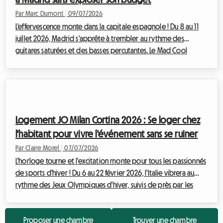
Par Marc Dumont
|
09/07/2026
L'effervescence monte dans la capitale espagnole ! Du 8 au 11
juillet 2026, Madrid s'apprête à trembler au rythme des
guitares saturées et des basses percutantes. Le Mad Cool
Festival, devenu en une décennie l'un des événements
musicaux les plus prestigieux d'Europe, célèbre sa 10e édition
avec une programmation qui donne le vertige. Cependant,
derrière l'excitation de voir ses idoles sur scène, une réalité
brutale frappe rapidement les festivaliers : la recherche d'un
Logement JO Milan Cortina 2026 : Se loger chez
toit. Trouver un logement ...
l'habitant pour vivre l'événement sans se ruiner
Par Claire Morel
|
07/07/2026
L'horloge tourne et l'excitation monte pour tous les passionnés
de sports d'hiver ! Du 6 au 22 février 2026, l'Italie vibrera au
rythme des Jeux Olympiques d'hiver, suivis de près par les
Jeux Paralympiques du 6 au 15 mars 2026. Si le spectacle
promet d'être grandiose sur les pistes et les patinoires, la
Proposer une chambre
Trouver une chambre
préparation du voyage peut vite se transformer en casse-tête