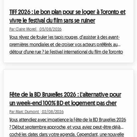
magique pour découvrir le littoral portugais. Cependant, un
TIFF 2026 : Le bon plan pour se loger à Toronto et
obstacle de ...
vivre le festival du film sans se ruiner
Par Claire Morel
|
05/08/2026
Vous rêvez de fouler les tapis rouges, d'assister à des avant-
premières mondiales et de croiser vos acteurs préférés au
détour d'une rue ? Le Festival international du film de Toronto
est l'événement incontournable de l'année pour tout cinéphile
qui se respecte. Toutefois, organiser son voyage pour cet
événement mondial peut rapidement devenir un casse-tête
financier, notamment en ce qui concerne l'hébergement. Chez
Roomlala, nous savons à quel point il est crucial de trouver un
Fête de la BD Bruxelles 2026 : L'alternative pour
pied-à-terre con...
un week-end 100% BD et logement pas cher
Par Marc Dumont
|
02/08/2026
Vous attendiez avec impatience la Fête de la BD Bruxelles 2026
? Début septembre approche, et vous aviez peut-être déjà
coché les dates dans votre agenda. Cependant, une nouvelle