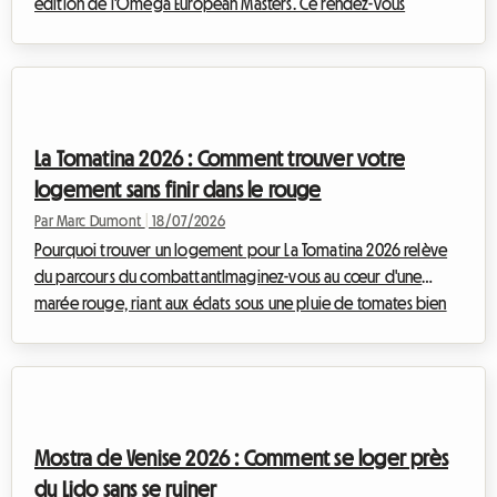
édition de l'Omega European Masters. Ce rendez-vous
incontournable du DP World Tour attire chaque fin d'été des
milliers de passionnés venus du monde entier pour admirer les
meilleurs golfeurs de la planète dans un cadre alpin
époustouflant. Mais face à cet afflux massif, trouver un
hébergement abordable relève souvent du parcours du
La Tomatina 2026 : Comment trouver votre
combattant. Les hôtels affichent complets de...
logement sans finir dans le rouge
Par Marc Dumont
|
18/07/2026
Pourquoi trouver un logement pour La Tomatina 2026 relève
du parcours du combattantImaginez-vous au cœur d'une
marée rouge, riant aux éclats sous une pluie de tomates bien
mûres, entouré de milliers de personnes venues du monde
entier pour partager ce moment d'euphorie collective. La
Tomatina, cette fête emblématique qui se déroule chaque
année à la fin du mois d'août, est une expérience à vivre au
moins une fois dans sa vie. Pour la prochaine édition, qui se
Mostra de Venise 2026 : Comment se loger près
tiendra le mercredi 26 août 2026, l'...
du Lido sans se ruiner