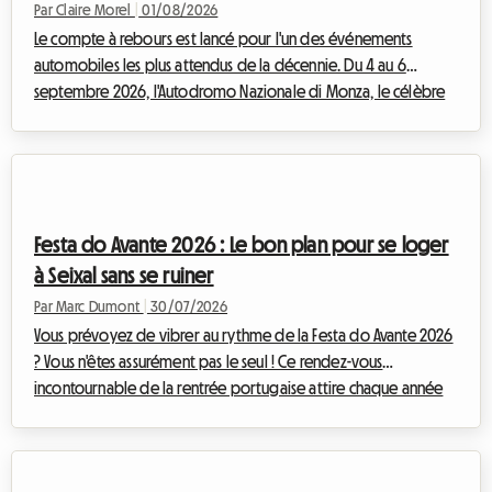
Par Claire Morel
|
01/08/2026
Le compte à rebours est lancé pour l'un des événements
automobiles les plus attendus de la décennie. Du 4 au 6
septembre 2026, l'Autodromo Nazionale di Monza, le célèbre
"Temple de la Vitesse", accueillera le F1 Monza 2026. Chaque
année, ce sont des dizaines de milliers de Tifosi et de
passionnés venus du monde entier qui convergent vers la
Lombardie pour vibrer au rythme des moteurs. Mais si le
spectacle sur la piste promet d'être grandiose, la préparation
Festa do Avante 2026 : Le bon plan pour se loger
du voyage peut vite se transformer en ...
à Seixal sans se ruiner
Par Marc Dumont
|
30/07/2026
Vous prévoyez de vibrer au rythme de la Festa do Avante 2026
? Vous n'êtes assurément pas le seul ! Ce rendez-vous
incontournable de la rentrée portugaise attire chaque année
des dizaines de milliers de passionnés de musique, de culture
et de débats passionnés. Mais cette année, l'événement prend
une dimension tout à fait exceptionnelle. Cependant, qui dit