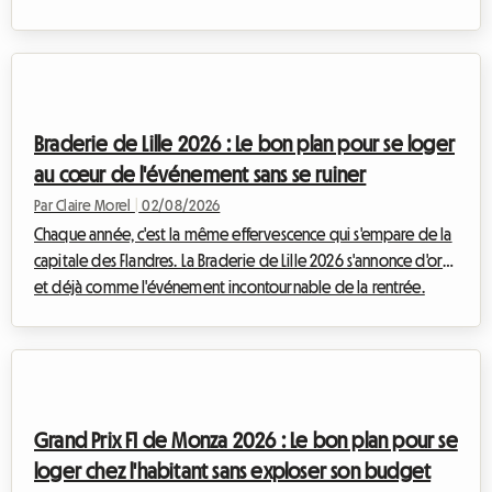
inattendue a bouleversé le calendrier culturel belge. Face à
cette situation, chez Roomlala, nous avons décidé de
réinventer votre séjour. Si l'événement officiel n'aura pas lieu, la
capitale belge regorge de trésors permanents pour les
passionnés du neuvième art. Cet article vous explique
Braderie de Lille 2026 : Le bon plan pour se loger
comment transformer cette déce...
au cœur de l'événement sans se ruiner
Par Claire Morel
|
02/08/2026
Chaque année, c'est la même effervescence qui s'empare de la
capitale des Flandres. La Braderie de Lille 2026 s'annonce d'ores
et déjà comme l'événement incontournable de la rentrée.
Prévue officiellement du samedi 5 septembre à 8h au
dimanche 6 septembre à 18h, cette grande fête populaire va
transformer la métropole lilloise en un immense marché à ciel
ouvert. Mais qui dit événement exceptionnel dit aussi afflux
massif de visiteurs. Trouver un endroit où dormir devient très
Grand Prix F1 de Monza 2026 : Le bon plan pour se
vite un véritable pa...
loger chez l'habitant sans exploser son budget