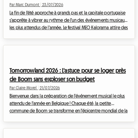
Par Marc Dumont
|
23/07/2026
La fin de l'été approche à grands pas et la capitale portugaise
s'apprête à vibrer au rythme de l'un des événements musicaux
les plus attendus de l'année. Le festival MEO Kalorama attire des
milliers de fans de musique venus des quatre coins de l'Europe
pour célébrer la fin de la saison estivale dans une ambiance
électrique. Cependant, si l'excitation est à son comble, une
question cruciale se pose pour de nombreux voyageurs :
comment trouver un logement MEO Kalorama 2026
Tomorrowland 2026 : L'astuce pour se loger près
abordable alors que la ...
de Boom sans exploser son budget
Par Claire Morel
|
21/07/2026
Bienvenue dans la préparation de l'événement musical le plus
attendu de l'année en Belgique ! Chaque été, la petite
commune de Boom se transforme en l'épicentre mondial de la
musique électronique, attirant des passionnés venus des
quatre coins du globe. Pour l'édition à venir, trouver un
logement Tomorrowland 2026 relève déjà du défi pour de