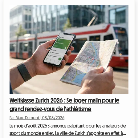
Roomlala, nous savons à quel point il peut être complexe
d'organiser son séjour lors des grands événements
internationaux. Les hôtels affichent complets des mois à
l'avance et les prix s'envolent. C'est po...
Weltklasse Zurich 2026 : Se loger malin pour le
grand rendez-vous de l'athlétisme
Par Marc Dumont
|
08/08/2026
Le mois d'août 2026 s'annonce palpitant pour les amateurs de
sport du monde entier. La ville de Zurich s'apprête en effet à