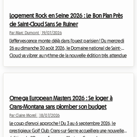
nombreux festivaliers. Chez Roomlala, nous savons à quel point
la quête d'un hébergement abordable, sécurisé et confortable
Logement Rock en Seine 2026 : Le Bon Plan Près
peut vite devenir une source de ...
de Saint-Cloud Sans Se Ruiner
Par Marc Dumont
|
19/07/2026
L'effervescence monte déjà dans l'ouest parisien ! Du mercredi
26 au dimanche 30 août 2026, le Domaine national de Saint-
Cloud va vibrer au rythme de la nouvelle édition très attendue
de Rock en Seine. Avec une programmation qui promet d'être
légendaire, réunissant des têtes d'affiche internationales
monumentales telles que The Cure, Nick Cave & The Bad Seeds,
Tyler The Creator ou encore Deftones, les festivaliers de toute
l'Europe s'apprêtent à converger vers la capitale française.
Omega European Masters 2026 : Se loger à
Cependant, c...
Crans-Montana sans plomber son budget
Par Claire Morel
|
18/07/2026
Le coup d'envoi approche ! Du 3 au 6 septembre 2026, le
prestigieux Golf Club Crans-sur-Sierre accueillera une nouvelle