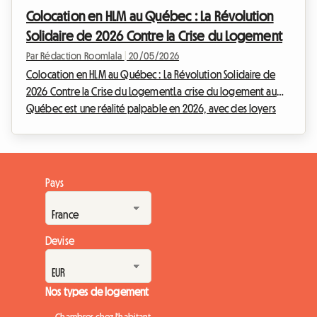
clair que les coûts de logement continuent leur ascension.
Colocation en HLM au Québec : La Révolution
Mais ne vous inquiétez pas, chez Roomla...
Solidaire de 2026 Contre la Crise du Logement
Par Rédaction Roomlala
|
20/05/2026
Colocation en HLM au Québec : La Révolution Solidaire de
2026 Contre la Crise du LogementLa crise du logement au
Québec est une réalité palpable en 2026, avec des loyers
qui grimpent en flèche et un taux d'inoccupation des
logements abordables qui frise l'inexistence. Face à cette
situation préoccupante, le gouvernement québécois a
décidé de prendre des mesures audacieuses. Chez
Pays
Roomlala, nous suivons de près ces évolutions qui impactent
directement la vie de milliers de personnes cherchant un t...
Devise
Nos types de logement