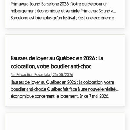
Primavera Sound Barcelone 2026 : Votre guide pour un
hébergement économique et sereinLe Primavera Sound à
Barcelone est bien plus qu'un festival ; c'est une expérience
culturelle vibrante qui attire des dizaines de milliers de
mélomanes du monde entier. En 2026, l'effervescence sera à
son comble du 4 au 6 juin au Parc del Fòrum, avec une
semaine complète d'événements « Primavera a la Ciutat » du
1er au 7 juin. Réserver vos billets est une chose (et les prix
Hausses de loyer au Québec en 2026 : La
s'envolent vite, de 245 € à 450 € pour...
colocation, votre bouclier anti-choc
Par Rédaction Roomlala
|
26/05/2026
Hausses de loyer au Québec en 2026 : La colocation, votre
bouclier anti-chocLe Québec fait face à une nouvelle réalité
économique concernant le logement. En ce 7 mai 2026,
l'heure est à la prospective et à la recherche de solutions
concrètes pour les locataires. Le Tribunal administratif du
logement (TAL) a récemment annoncé un taux de base
suggéré pour les augmentations de loyer en 2026, et il est