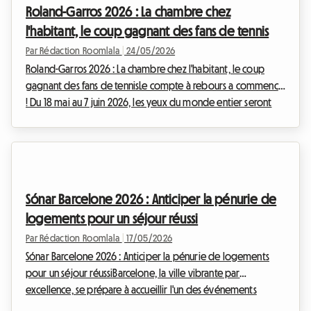
Roland-Garros 2026 : La chambre chez
l'habitant, le coup gagnant des fans de tennis
Par Rédaction Roomlala
|
24/05/2026
Roland-Garros 2026 : La chambre chez l'habitant, le coup
gagnant des fans de tennisLe compte à rebours a commencé
! Du 18 mai au 7 juin 2026, les yeux du monde entier seront
rivés sur le Stade Roland-Garros à Paris. Les meilleurs joueurs
de tennis s'affronteront sur la terre battue mythique,
promettant des matchs d'anthologie et des émotions fortes.
Mais pour les milliers de fans qui prévoient de faire le
déplacement, une question essentielle se pose : où loger à
Sónar Barcelone 2026 : Anticiper la pénurie de
Paris sans faire exploser son bu...
logements pour un séjour réussi
Par Rédaction Roomlala
|
17/05/2026
Sónar Barcelone 2026 : Anticiper la pénurie de logements
pour un séjour réussiBarcelone, la ville vibrante par
excellence, se prépare à accueillir l'un des événements
musicaux les plus emblématiques d'Europe : le festival Sónar.