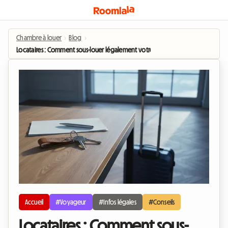
Chambre à louer
›
Blog
›
Locataires : Comment sous-louer légalement votre appart pendant les JO d'h
Accueil
#Voyageur
#Infos légales
#Conseils
Locataires : Comment sous-