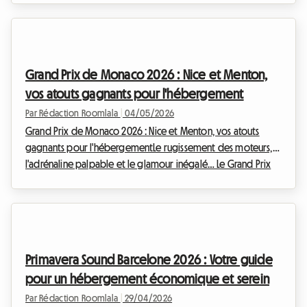
En 2026, les dates sont fixées du 18 au 20 juin, promettant
trois jours et nuits d'exploration sonore et visuelle. Mais si
l'excitation monte déjà, une réalité moins festive se profile à
l'horizon pour les festivaliers : la question cruciale du
Grand Prix de Monaco 2026 : Nice et Menton,
logement. Juin est déjà un...
vos atouts gagnants pour l'hébergement
Par Rédaction Roomlala
|
04/05/2026
Grand Prix de Monaco 2026 : Nice et Menton, vos atouts
gagnants pour l'hébergementLe rugissement des moteurs,
l'adrénaline palpable et le glamour inégalé… Le Grand Prix
de Monaco est sans conteste l'un des événements sportifs les
plus prestigieux et attendus au monde. En 2026, du 4 au 7
juin, avec la course principale fixée au dimanche 7 juin, la
Principauté se transformera une fois de plus en un circuit
mythique, attirant des milliers de passionnés. Mais cette
Primavera Sound Barcelone 2026 : Votre guide
effervescence a un revers : une te...
pour un hébergement économique et serein
Par Rédaction Roomlala
|
29/04/2026