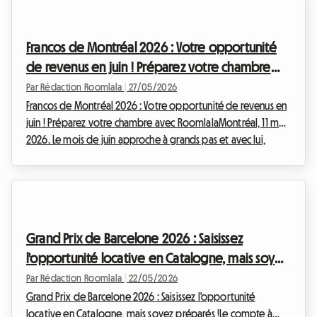
la cité papale en une scène géante. En 2025, le Festival IN
affichait un taux de fréquentation impressionnant de 96,5%,
Francos de Montréal 2026 : Votre opportunité
tandis que le OF...
de revenus en juin ! Préparez votre chambre
avec Roomlala
Par Rédaction Roomlala
|
27/05/2026
Francos de Montréal 2026 : Votre opportunité de revenus en
juin ! Préparez votre chambre avec RoomlalaMontréal, 11 mai
2026. Le mois de juin approche à grands pas et avec lui,
l'effervescence des grands événements qui animent la
métropole québécoise. Parmi eux, les incontournables
Francos de Montréal s'apprêtent à transformer le Quartier
des Spectacles en un épicentre de la musique francophone.
Du 12 au 20 juin 2026, près de 150 spectacles, gratuits et
Grand Prix de Barcelone 2026 : Saisissez
payants, attireront des milliers de visiteu...
l'opportunité locative en Catalogne, mais soyez
préparés !
Par Rédaction Roomlala
|
22/05/2026
Grand Prix de Barcelone 2026 : Saisissez l'opportunité
locative en Catalogne, mais soyez préparés !Le compte à