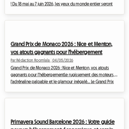
! Du 18 mai au 7 juin 2026, les yeux du monde entier seront
rivés sur le Stade Roland-Garros à Paris. Les meilleurs joueurs
de tennis s'affronteront sur la terre battue mythique,
promettant des matchs d'anthologie et des émotions fortes.
Mais pour les milliers de fans qui prévoient de faire le
déplacement, une question essentielle se pose : où loger à
Grand Prix de Monaco 2026 : Nice et Menton,
Paris sans faire exploser son bu...
vos atouts gagnants pour l'hébergement
Par Rédaction Roomlala
|
04/05/2026
Grand Prix de Monaco 2026 : Nice et Menton, vos atouts
gagnants pour l'hébergementLe rugissement des moteurs,
l'adrénaline palpable et le glamour inégalé… Le Grand Prix
de Monaco est sans conteste l'un des événements sportifs les
plus prestigieux et attendus au monde. En 2026, du 4 au 7
juin, avec la course principale fixée au dimanche 7 juin, la
Principauté se transformera une fois de plus en un circuit
mythique, attirant des milliers de passionnés. Mais cette
Primavera Sound Barcelone 2026 : Votre guide
effervescence a un revers : une te...