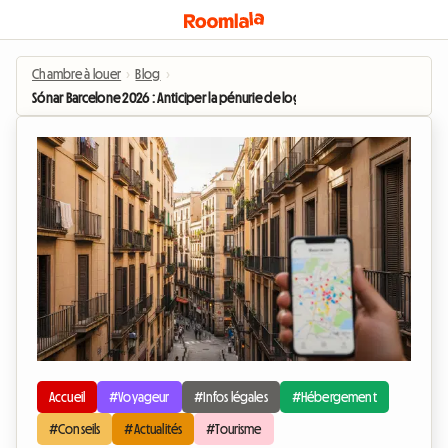
Chambre à louer
›
Blog
›
Sónar Barcelone 2026 : Anticiper la pénurie de logements pour un séjour réuss
Accueil
#Voyageur
#Infos légales
#Hébergement
#Conseils
#Actualités
#Tourisme