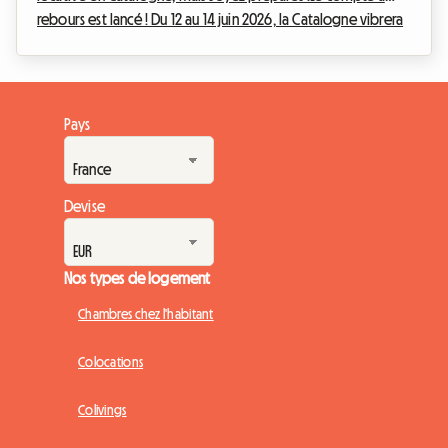
rebours est lancé ! Du 12 au 14 juin 2026, la Catalogne vibrera
au rythme des moteurs vrombissants pour le très attendu
Grand Prix de Formule 1 de Barcelone-Catalogne. Cet
événement sportif majeur représente une occasion en or
pour les propriétaires et les résidents de la région désireux
Pays
de louer une chambre, un appartement ou une maison et
ainsi générer des revenus supplémentaires. Cep...
Devise
Nos types de logement
Chambres chez l'habitant
Colocations
Colivings