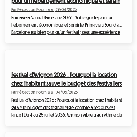
pour un hébergement économique et serein
Par Rédaction Roomlala
|
29/04/2026
Primavera Sound Barcelone 2026 : Votre guide pour un
hébergement économique et sereinLe Primavera Sound à
Barcelone est bien plus qu'un festival ; c'est une expérience
culturelle vibrante qui attire des dizaines de milliers de
mélomanes du monde entier. En 2026, l'effervescence sera à
son comble du 4 au 6 juin au Parc del Fòrum, avec une
semaine complète d'événements « Primavera a la Ciutat » du
1er au 7 juin. Réserver vos billets est une chose (et les prix
Festival d'Avignon 2026 : Pourquoi la location
s'envolent vite, de 245 € à 450 € pour...
chez l'habitant sauve le budget des festivaliers
Par Rédaction Roomlala
|
04/06/2026
Festival d'Avignon 2026 : Pourquoi la location chez l'habitant
sauve le budget des festivaliersLe compte à rebours est
lancé ! Du 4 au 25 juillet 2026, Avignon vibrera au rythme du
plus grand festival de spectacle vivant au monde. Le Festival
d'Avignon, avec ses éditions IN et OFF, attire chaque année
des dizaines de milliers d'amoureux du théâtre, transformant