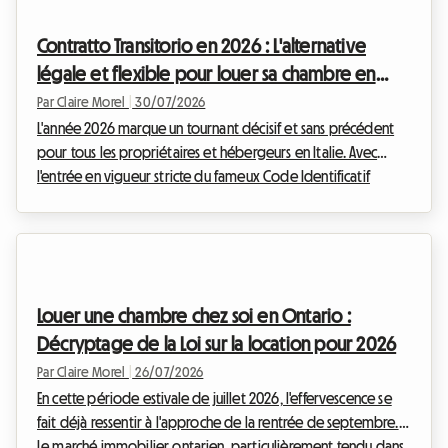
Contratto Transitorio en 2026 : L'alternative
légale et flexible pour louer sa chambre en
Italie
Par Claire Morel
|
30/07/2026
L'année 2026 marque un tournant décisif et sans précédent
pour tous les propriétaires et hébergeurs en Italie. Avec
l'entrée en vigueur stricte du fameux Code Identificatif
National (CIN) et le durcissement drastique de la fiscalité sur
les locations touristiques de courte durée, de nombreux
bailleurs se retrouvent désemparés. Fini l'eldorado des
plateformes de tourisme sans contraintes ! Chez Roomlala,
nous savons que votre tranquillité d'esprit et la rentabilité de
Louer une chambre chez soi en Ontario :
votre logement sont vos prio...
Décryptage de la Loi sur la location pour 2026
Par Claire Morel
|
26/07/2026
En cette période estivale de juillet 2026, l'effervescence se
fait déjà ressentir à l'approche de la rentrée de septembre.
Le marché immobilier ontarien, particulièrement tendu dans