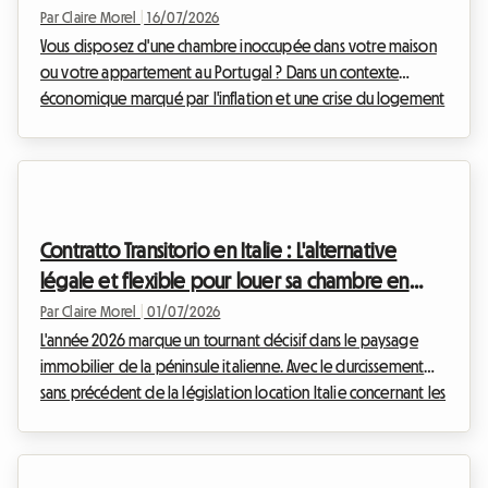
devient très rentable
Par Claire Morel
|
16/07/2026
Vous disposez d'une chambre inoccupée dans votre maison
ou votre appartement au Portugal ? Dans un contexte
économique marqué par l'inflation et une crise du logement
sans précédent, de nombreux propriétaires cherchent des
solutions pour générer des revenus complémentaires. Chez
Roomlala, nous savons que franchir le pas de la location chez
l'habitant peut parfois soulever des interrogations,
notamment sur le plan administratif et fiscal. Bonne nouvelle
Contratto Transitorio en Italie : L'alternative
: la fiscalité location chambre Portugal 20...
légale et flexible pour louer sa chambre en
2026
Par Claire Morel
|
01/07/2026
L'année 2026 marque un tournant décisif dans le paysage
immobilier de la péninsule italienne. Avec le durcissement
sans précédent de la législation location Italie concernant les
hébergements touristiques de courte durée, de nombreux
propriétaires se retrouvent à la croisée des chemins. Chez
Roomlala, nous constatons qu'une solution se détache