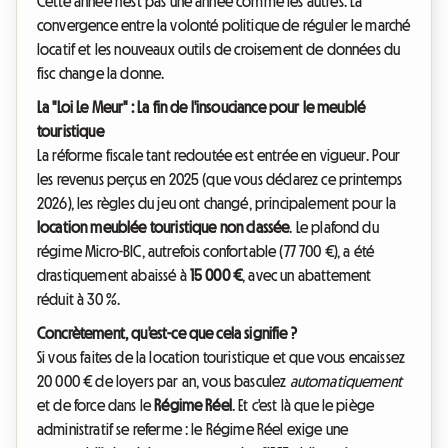
Cette année n'est pas une année comme les autres. La
convergence entre la volonté politique de réguler le marché
locatif et les nouveaux outils de croisement de données du
fisc change la donne.
La "Loi Le Meur" : La fin de l'insouciance pour le meublé
touristique
La réforme fiscale tant redoutée est entrée en vigueur. Pour
les revenus perçus en 2025 (que vous déclarez ce printemps
2026), les règles du jeu ont changé, principalement pour la
location meublée touristique non classée
. Le plafond du
régime Micro-BIC, autrefois confortable (77 700 €), a été
drastiquement abaissé à
15 000 €
, avec un abattement
réduit à 30 %.
Concrètement, qu'est-ce que cela signifie ?
Si vous faites de la location touristique et que vous encaissez
20 000 € de loyers par an, vous basculez
automatiquement
et de force dans le
Régime Réel
. Et c'est là que le piège
administratif se referme : le Régime Réel exige une