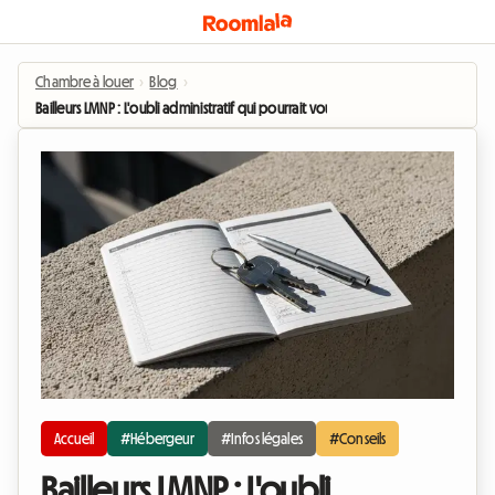
Chambre à louer
›
Blog
›
Bailleurs LMNP : L'oubli administratif qui pourrait vous coûter cher en 2026
Accueil
#Hébergeur
#Infos légales
#Conseils
Bailleurs LMNP : L'oubli