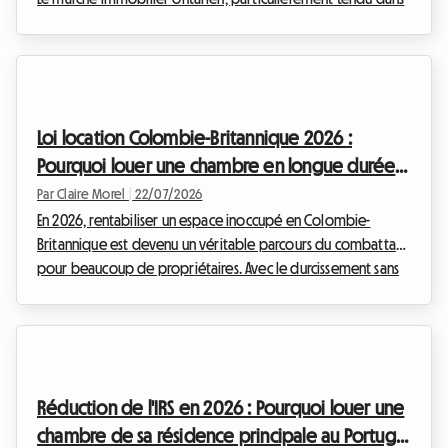
des métropoles comme Toronto, Ottawa ou Waterloo, fait
face à une demande locative sans précédent. Étudiants,
jeunes actifs et nouveaux arrivants cherchent désespérément
un logement abordable. De l'autre côté, de nombreux
propriétaires disposent d'une chambre inoccupée et
Loi location Colombie-Britannique 2026 :
aimeraient générer un revenu d'appoint pour p...
Pourquoi louer une chambre en longue durée
est la solution idéale
Par Claire Morel
|
22/07/2026
En 2026, rentabiliser un espace inoccupé en Colombie-
Britannique est devenu un véritable parcours du combattant
pour beaucoup de propriétaires. Avec le durcissement sans
précédent des règles provinciales sur les hébergements de
courte durée, les plateformes touristiques classiques ne sont
plus l'Eldorado d'autrefois. Face à la stricte application de la
loi location Colombie-Britannique 2026, vous vous
demandez peut-être comment continuer à générer des
Réduction de l'IRS en 2026 : Pourquoi louer une
revenus complémentaires légalement, sans ris...
chambre de sa résidence principale au Portugal