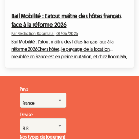
nettement du lot pour continuer à rentabiliser son logement
sereinement : le contratto transitorio 2026. Si vous cherchez à
Bail Mobilité : L'atout maître des hôtes français
louer une chambre chez vous to...
face à la réforme 2026
Par Rédaction Roomlala
|
01/06/2026
Bail Mobilité : L'atout maître des hôtes français face à la
réforme 2026Chers hôtes, le paysage de la location
meublée en France est en pleine mutation, et chez Roomlala,
nous suivons attentivement ces évolutions pour vous éclairer
et vous accompagner. La « réforme 2026 », terme générique
qui englobe les applications de la loi Le Meur et les
ajustements fiscaux successifs, apporte son lot de
Pays
changements significatifs. Face à ces nouvelles contraintes,
notamment fiscales et réglementaires, une so...
Devise
Nos types de logement