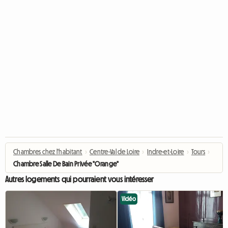
Chambres chez l'habitant
›
Centre-Val de Loire
›
Indre-et-Loire
›
Tours
›
Chambre Salle De Bain Privée "Orange"
Autres logements qui pourraient vous intéresser
Vidéo