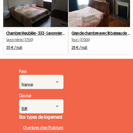
Chambre Meublée - 333 - Savonnieres - Voiture Conseillée
Grande chambre avec lit bateau de 1.25 et mobilier précieux
Savonnières (37510)
Tours (37000)
35 € / nuit
28 € / nuit
Pays
Devise
Nos types de logement
Chambres chez l'habitant