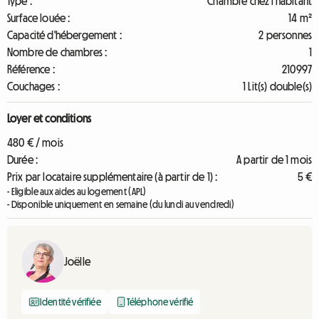
Type :
Chambre chez l'habitant
Surface louée :
14 m²
Capacité d'hébergement :
2 personnes
Nombre de chambres :
1
Référence :
210997
Couchages :
1 Lit(s) double(s)
Loyer et conditions
480 € / mois
Durée :
A partir de 1 mois
Prix par locataire supplémentaire (à partir de 1) :
5 €
- Eligible aux aides au logement (APL)
- Disponible uniquement en semaine (du lundi au vendredi)
Joëlle
Identité vérifiée
Téléphone vérifié