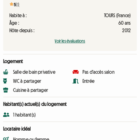
5
(1)
Habite à :
TOURS (France)
Âge :
60 ans
Hôte depuis :
2012
Voir les évaluations
Logement
Salle de bain privative
Pas d'accès salon
WC à partager
Entrée
Cuisine à partager
Habitant(s) actuel(s) du logement
1 habitant(s)
Locataire idéal
Homme ou femme