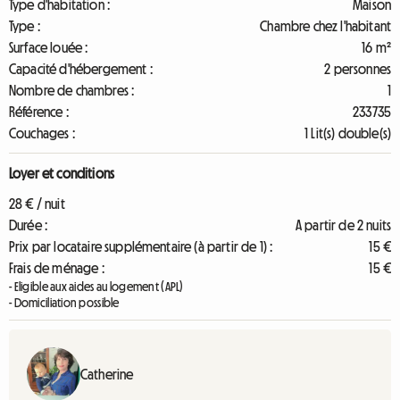
Type d'habitation :
Maison
Type :
Chambre chez l'habitant
Surface louée :
16 m²
Capacité d'hébergement :
2 personnes
Nombre de chambres :
1
Référence :
233735
Couchages :
1 Lit(s) double(s)
Loyer et conditions
28 € / nuit
Durée :
A partir de 2 nuits
Prix par locataire supplémentaire (à partir de 1) :
15 €
Frais de ménage :
15 €
- Eligible aux aides au logement (APL)
- Domiciliation possible
Catherine