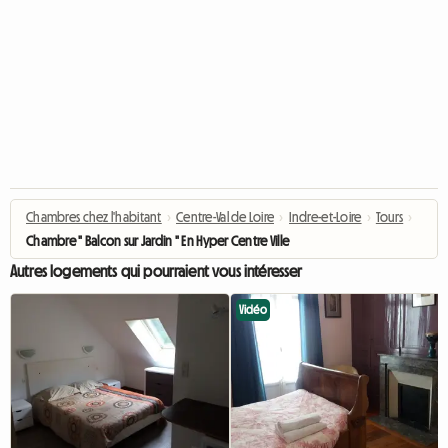
Chambres chez l'habitant
›
Centre-Val de Loire
›
Indre-et-Loire
›
Tours
›
Chambre " Balcon sur Jardin " En Hyper Centre Ville De Tours
Autres logements qui pourraient vous intéresser
Vidéo