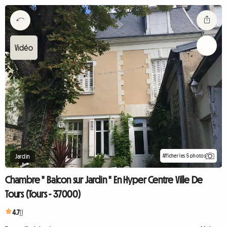
Afficher les 5 photos
Jardin
Chambre " Balcon sur Jardin " En Hyper Centre Ville De
Tours (Tours - 37000)
4.7
11