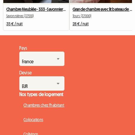
Chambre Meublée - 333 - Savonnieres - Voiture Conseillée
Grande chambre avec lit bateau de 1.25 et mobilier précieux
Savonnières (37510)
Tours (37000)
35 € / nuit
28 € / nuit
Pays
Devise
Nos types de logement
Chambres chez l'habitant
Colocations
Colivings