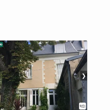
éo
❯
5