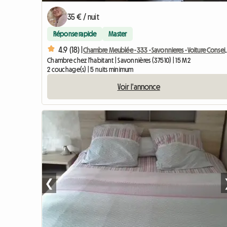
35 € / nuit
Réponse rapide
Master
4.9 (18) |
Chambre Meublée - 333 - S
Chambre chez l'habitant | Savonnières (37510) | 15 M2
2 couchage(s) | 5 nuits minimum
Voir l'annonce
❮