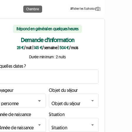
Afficher les 5 photos
Chambre
Répond en général en quelques heures
Demande d'information
28 €
/ nuit
|
145 €
/ semaine
|
504 €
/ mois
Durée minimum : 2 nuits
quelles dates ?
oyageur
Objet du séjour
nnée de naissance
Situation