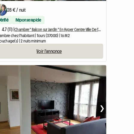
28 € / nuit
Vérifié
Réponse rapide
4.7 (11) |
Chambre " Balcon sur Jardin " En Hyper Centre Ville De Tours
mbre chez l'habitant | Tours (37000) | 16 M2
couchage(s) | 2 nuits minimum
Voir l'annonce
❯