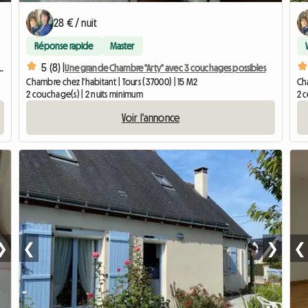
28 € / nuit
Réponse rapide
Master
5 (8) |
avonnieres - Voiture Conseillée
Une grande Chambre "Arty" avec 3 couchages possibles
Chambre chez l'habitant | Tours (37000) | 15 M2
Cha
2 couchage(s) | 2 nuits minimum
2 
Voir l'annonce
❯
❮
❯
❮