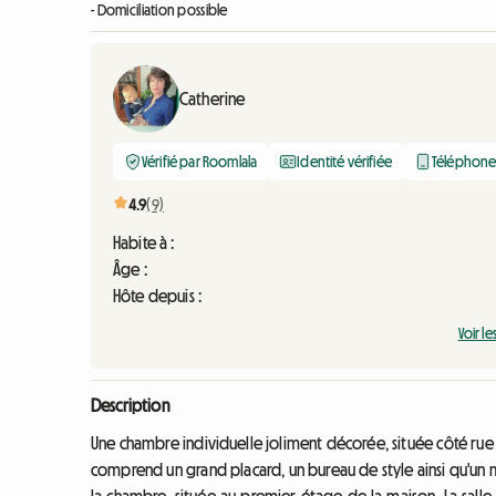
- Domiciliation possible
Catherine
Vérifié par Roomlala
Identité vérifiée
Téléphone 
4.9
(9)
Habite à :
Âge :
Hôte depuis :
Voir le
Description
Une chambre individuelle joliment décorée, située côté rue
comprend un grand placard, un bureau de style ainsi qu'un 