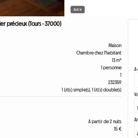
Autre
er précieux (Tours - 37000)
Maison
Chambre chez l'habitant
13 m²
1 personne
A 
1
232359
1 Lit(s) simple(s), 1 Lit(s) double(s)
V
A
A partir de 2 nuits
15 €