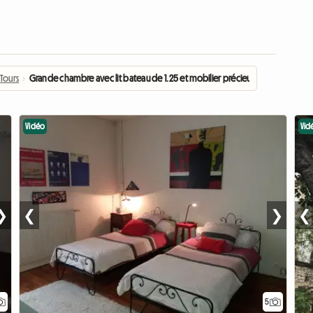
Tours
›
Grande chambre avec lit bateau de 1.25 et mobilier précieux
Vidéo
Vid
❯
❮
❯
❮
5