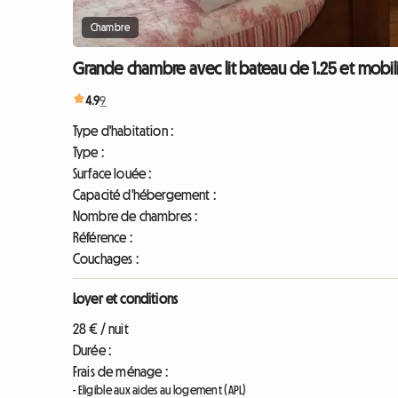
Chambre
Grande chambre avec lit bateau de 1.25 et mobili
4.9
9
Type d'habitation :
Type :
Surface louée :
Capacité d'hébergement :
Nombre de chambres :
Référence :
Couchages :
Loyer et conditions
28 € / nuit
Durée :
Frais de ménage :
- Eligible aux aides au logement (APL)