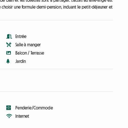
e bain et les toilettes sont à partager. L'accès au lave-linge est
choisir une formule demi-pension, incluant le petit-déjeuner et
Entrée
Salle à manger
Balcon / Terrasse
Jardin
Penderie/Commode
Internet