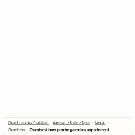
Chambres chez l'habitant
›
Auvergne-Rhône-Alpes
›
Savoie
›
Chambéry
›
Chambre à louer proche gare dans appartement de standing 3