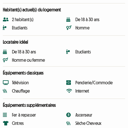
Habitant(s) actuel(s) du logement
2 habitant(s)
De 18 à 30 ans
Etudiants
Homme
Locataire idéal
De 18 à 30 ans
Etudiants
Homme ou femme
Équipements classiques
Télévision
Penderie/Commode
Chauffage
Internet
Équipements supplémentaires
Fer à repasser
Ascenseur
Cintres
Sèche Cheveux