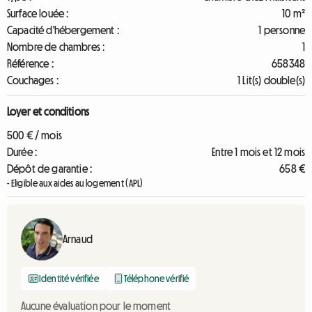
Surface louée :
10 m²
Capacité d'hébergement :
1 personne
Nombre de chambres :
1
Référence :
658348
Couchages :
1 Lit(s) double(s)
Loyer et conditions
500 € / mois
Durée :
Entre 1 mois et 12 mois
Dépôt de garantie :
658 €
- Eligible aux aides au logement (APL)
Arnaud
Identité vérifiée
Téléphone vérifié
Aucune évaluation pour le moment