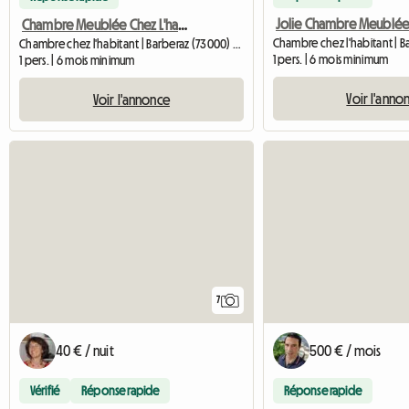
Chambre Meublée Chez L'habitant
Chambre chez l'habitant | Barberaz (73000) | 10 M2
1 pers. | 6 mois minimum
1 pers. | 6 mois minimum
Voir l'anno
Voir l'annonce
7
40 € / nuit
500 € / mois
Vérifié
Réponse rapide
Réponse rapide