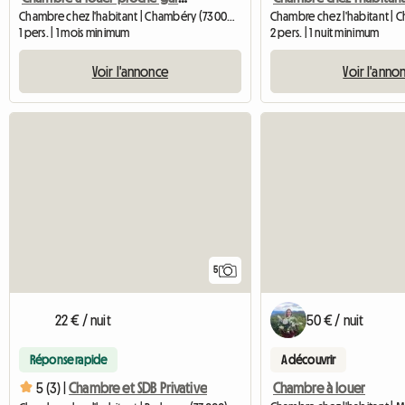
Chambre chez l'habitant | Chambéry (73000) | 10 M2
1 pers. | 1 mois minimum
2 pers. | 1 nuit minimum
Voir l'annonce
Voir l'anno
5
22 € / nuit
50 € / nuit
Réponse rapide
A découvrir
Chambre à louer
5 (3) |
Chambre et SDB Privative