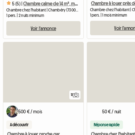
5 (5) |
Chambre calme de 14 m², maison au centre-ville, stationnement gratuit
Chambre chez l'habitant | Chambéry (73000) | 14 M2
1 pers. | 1 mois minimum
1 pers. | 2 nuits minimum
Voir l'anno
Voir l'annonce
12
500 € / mois
50 € / nuit
A découvrir
Réponse rapide
Chambre à louer proche gare dans appartement de standing 3
Chambre chez l'habitan