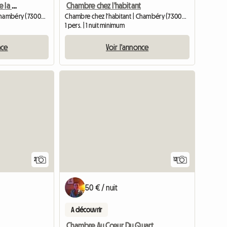
Chambre à louer près de la gare avec vue panoramique 2
Chambre chez l'habitant
Chambre chez l'habitant | Chambéry (73000) | 10 M2
Chambre chez l'habitant | Chambéry (73000) | 15 M2
1 pers. | 1 nuit minimum
nce
Voir l'annonce
Accéder à
2
12
50 € / nuit
A découvrir
t
Chambre Au Cœur Du Quartier Historique (copie)