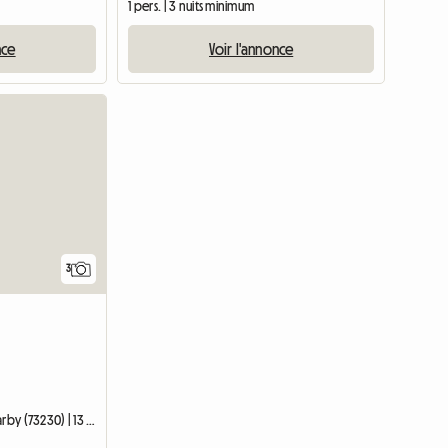
1 pers. | 3 nuits minimum
nce
Voir l'annonce
3
Chambre chez l'habitant | Barby (73230) | 13 M2