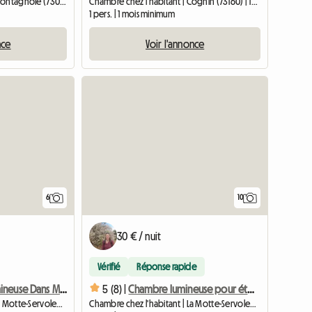
Chambre chez l'habitant | Montagnole (73000) | 19 M2
Chambre chez l'habitant | Cognin (73160) | 12 M2
1 pers. | 1 mois minimum
nce
Voir l'annonce
6
10
30 € / nuit
Vérifié
Réponse rapide
Chambre Lumineuse Dans Maison Avec Jardin
5 (8) |
Chambre lumineuse pour étudiant(e) dans maison avec jardin
Chambre chez l'habitant | La Motte-Servolex (73290) | 12 M2
Chambre chez l'habitant | La Motte-Servolex | 12 M2