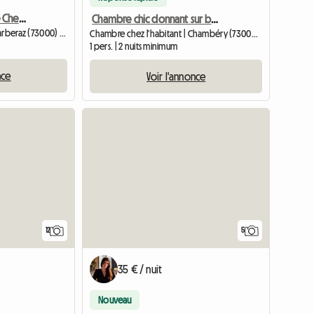
Jolie Chambre Meublée Chez L'habitant
Chambre chic donnant sur balcon
Chambre chez l'habitant | Barberaz (73000) | 16 M2
Chambre chez l'habitant | Chambéry (73000) | 12 M2
1 pers. | 2 nuits minimum
nce
Voir l'annonce
12
5
35 € / nuit
Nouveau