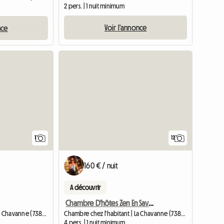
2 pers. | 1 nuit minimum
Voir l'annonce
nce
Accéder à l'annonce
1
12
160 € / nuit
A découvrir
Chambre D'hôtes Zen En Savoie
Chambre chez l'habitant | La Chavanne (73800) | 30 M2
Chambre chez l'habitant | La Chavanne (73800) | 40 M2
4 pers. | 1 nuit minimum