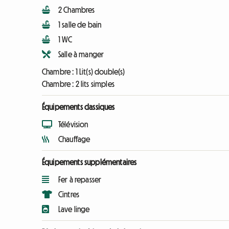
2 Chambres
1 salle de bain
1 WC
Salle à manger
Chambre :
1 Lit(s) double(s)
Chambre :
2 lits simples
Équipements classiques
Télévision
Chauffage
Équipements supplémentaires
Fer à repasser
Cintres
Lave linge