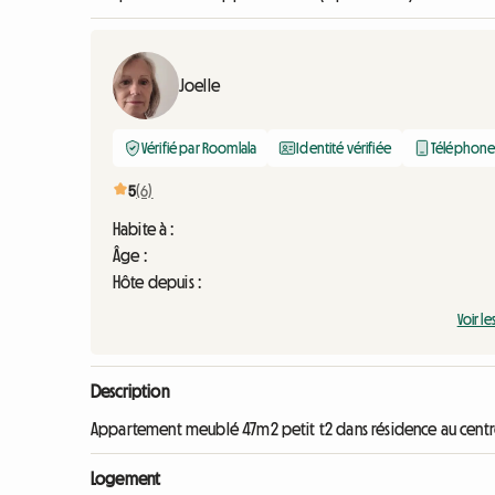
Joelle
Vérifié par Roomlala
Identité vérifiée
Téléphone 
5
(6)
Habite à :
Âge :
Hôte depuis :
Voir le
Description
Appartement meublé 47m2 petit t2 dans résidence au centre 
Logement