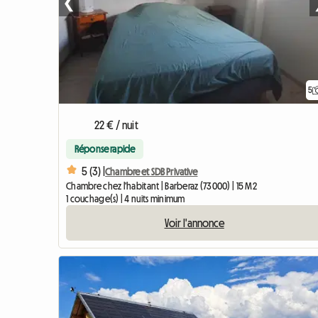
❮
5
22 € / nuit
Réponse rapide
5 (3) |
Chambre et SDB Privative
Chambre chez l'habitant | Barberaz (73000) | 15 M2
1 couchage(s) | 4 nuits minimum
Voir l'annonce