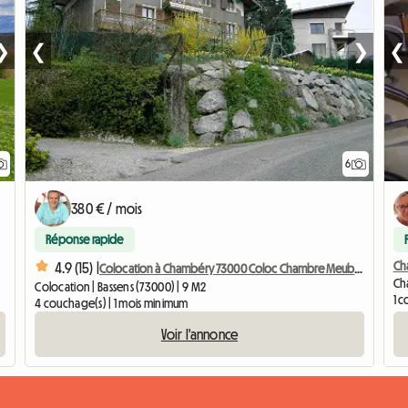
❯
❮
❯
❮
6
380 € / mois
Réponse rapide
Ch
4.9 (15) |
Colocation à Chambéry 73000 Coloc Chambre Meublée
Cha
Colocation | Bassens (73000) | 9 M2
1 
4 couchage(s) | 1 mois minimum
Voir l'annonce