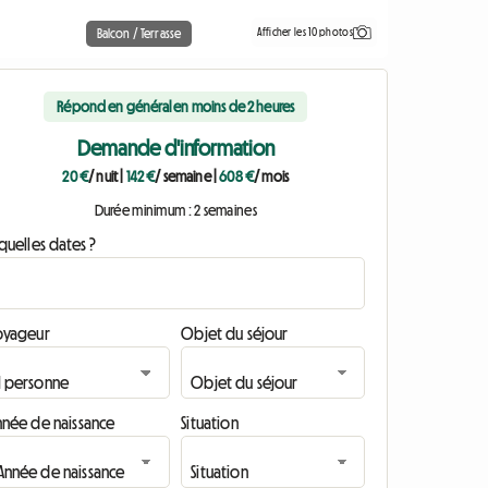
Afficher les 10 photos
Balcon / Terrasse
Répond en général en moins de 2 heures
Demande d'information
20 €
/ nuit
|
142 €
/ semaine
|
608 €
/ mois
Durée minimum : 2 semaines
quelles dates ?
oyageur
Objet du séjour
nnée de naissance
Situation