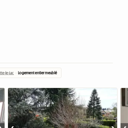
te-le-Lac
›
Logement entier meublé