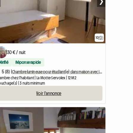
❯
10
30 € / nuit
Vérifié
Réponse rapide
5 (8) |
Chambre lumineuse pour étudiant(e) dans maison avec jardin
mbre chez l'habitant | La Motte-Servolex | 12 M2
ouchage(s) | 3 nuits minimum
Voir l'annonce