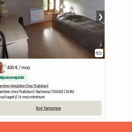
❯
5
400 € / mois
Réponse rapide
ambre Meublée Chez L'habitant
mbre chez l'habitant | Barberaz (73000) | 10 M2
couchage(s) | 6 mois minimum
Voir l'annonce