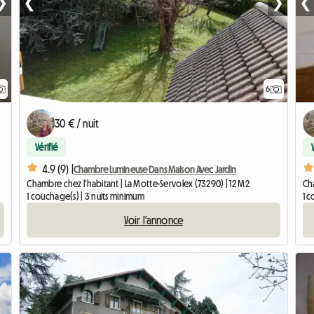
❯
❮
❯
❮
6
30 € / nuit
Vérifié
4.9 (9) |
Chambre Lumineuse Dans Maison Avec Jardin
Cha
Chambre chez l'habitant | La Motte-Servolex (73290) | 12 M2
1 c
1 couchage(s) | 3 nuits minimum
Voir l'annonce