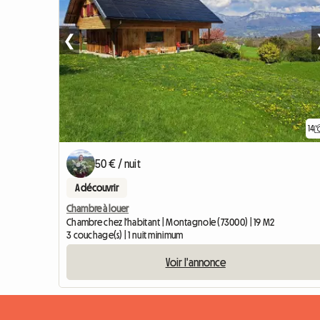
❮
14
50 € / nuit
A découvrir
Chambre à louer
Chambre chez l'habitant | Montagnole (73000) | 19 M2
3 couchage(s) | 1 nuit minimum
Voir l'annonce