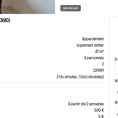
Salle de bain
3610)
Appartement
Logement entier
47 m²
4 personnes
A 
2
229391
2 lits simples, 1 Lit(s) double(s)
V
A
A partir de 2 semaines
500 €
5 €