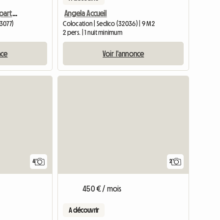
Maison/Appartement à partager à Charbonnières les Bains Juin
Angela Accueil
3077)
Colocation | Sedico (32036) | 9 M2
2 pers. | 1 nuit minimum
nce
Voir l'annonce
4
2
450 € / mois
A découvrir