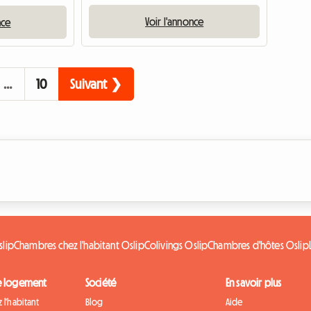
Voir l'annonce
nce
…
10
Suivant ❯
slip
Chambres chez l'habitant Oslip
Colivings Oslip
Chambres d'hôtes Oslip
e logement
Société
En savoir plus
 l'habitant
Blog
Aide