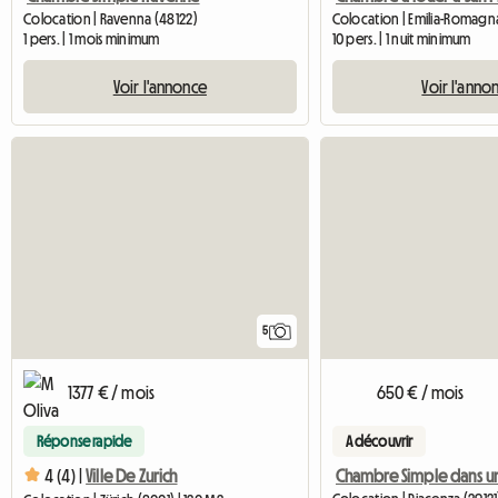
Colocation | Ravenna (48122)
Colocation | Emilia-Romagn
1 pers. | 1 mois minimum
10 pers. | 1 nuit minimum
Voir l'annonce
Voir l'anno
5
1377 € / mois
650 € / mois
Réponse rapide
A découvrir
4 (4) |
Ville De Zurich