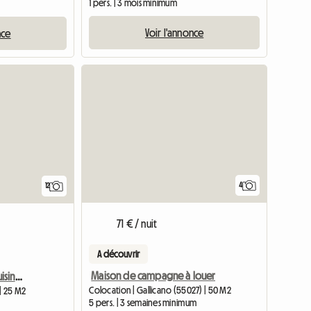
1 pers. | 3 mois minimum
Voir l'annonce
nce
4
12
71 € / nuit
A découvrir
Maison de campagne à louer
Chambre Rouge Avec Cuisine À Usage Exclusif Près Du Métro
Colocation | Gallicano (55027) | 50 M2
 | 25 M2
5 pers. | 3 semaines minimum