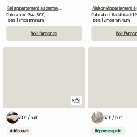
Bel appartement au centre de Graz
Colocation | Graz (8010)
Colocation | Bad Abbach (9
1 pers. | 1 mois minimum
1 pers. | 2 mois minimum
Voir l'annonce
Voir l'anno
5
70 € / nuit
37 € / nuit
A découvrir
Réponse rapide