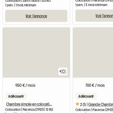
Colocation | Piacenza (29121)
Colocation | Zürich (8001) | 120 M2
1 pers. | 3 mois minimum
1 pers. | 1 mois minimum
Voir l'anno
Voir l'annonce
4
950 € / mois
700 € / mois
A découvrir
A découvrir
Chambre simple en colocation
2 (1) |
Colocation | Piacenza (29121) | 12 M2
Colocation | Piacenza (29121)