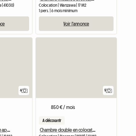
a (41030)
Colocation | Warszawa | 17 M2
1 pers. | 6 mois minimum
nce
Voir l'annonce
6
5
850 € / mois
A découvrir
Chambre Simple dans un appartement partagé, uniquement pour étudiants - Polimi, UCSC
Chambre double en colocation - 1 min Polimi