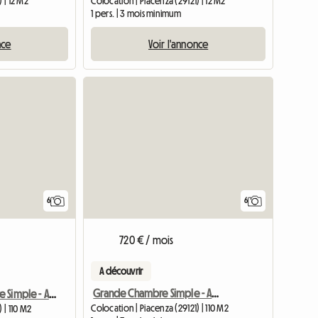
 | 12 M2
Colocation | Piacenza (29121) | 12 M2
1 pers. | 3 mois minimum
nce
Voir l'annonce
6
6
720 € / mois
A découvrir
Grande Chambre Simple - Appartement Polimi-étudiants
Grande Chambre Simple - Appartement Polimi-étudiants
Colocation | Piacenza (29121) | 110 M2
 | 110 M2