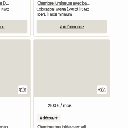
Je Propose Une Chambre Double à Usage Individuel
Chambre lumineuse avec balcon et salle de bain séparée dans un appartement partagé pour 2 personnes
| 14 M2
Colocation | Meran (39012) | 15 M2
1 pers. | 1 mois minimum
nce
Voir l'annonce
7
6
2100 € / mois
A découvrir
Chambre à louer à San Prospero (MI)
Chambre meublée avec salle de bain privée dans un appartement partagé