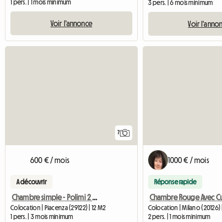
1 pers. | 1 mois minimum
3 pers. | 6 mois minimum
Voir l'annonce
Voir l'anno
7
600 € / mois
1000 € / mois
A découvrir
Réponse rapide
Chambre simple - Polimi 2 minutes à pied - Unicatt 10 minutes en bus
Colocation | Piacenza (29122) | 12 M2
Colocation | Milano (20126)
1 pers. | 3 mois minimum
2 pers. | 1 mois minimum