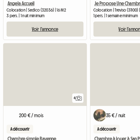
Angela Accueil
Colocation | Sedico (32036) | 16 M2
Colocation | Treviso (31100) 
3 pers. | 1 nuit minimum
1 pers. | 1 semaine minimum
Voir l'annonce
Voir l'anno
6
200 € / mois
35 € / nuit
A découvrir
A découvrir
Chambre simple Ravenne