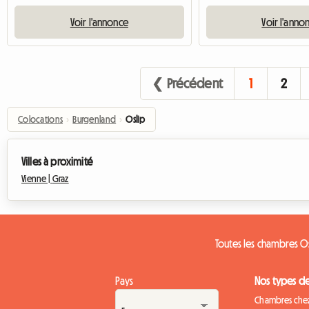
Voir l'annonce
Voir l'anno
❮ Précédent
1
2
Colocations
›
Burgenland
›
Oslip
Villes à proximité
Vienne |
Graz
Toutes les chambres O
Pays
Nos types d
Chambres chez