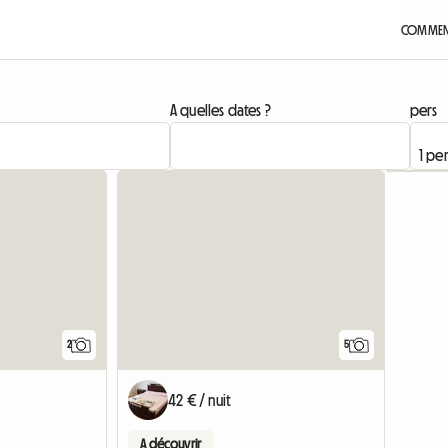
COMMENT
A quelles dates ?
pers
Accéder à
2
5
42 € / nuit
A découvrir