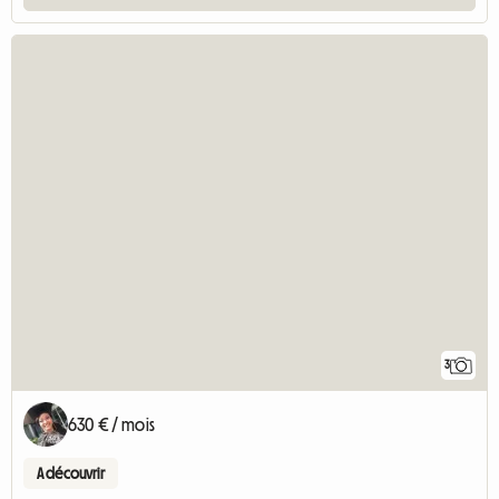
3
630 € / mois
A découvrir