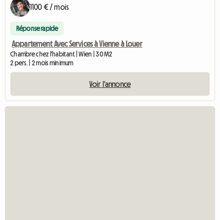
1100 € / mois
Réponse rapide
Appartement Avec Services à Vienne à Louer
Chambre chez l'habitant | Wien | 30 M2
2 pers. | 2 mois minimum
Voir l'annonce
Accéder à