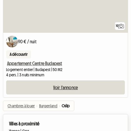
10
90 € / nuit
A découvrir
Appartement Centre Budapest
Logement entier | Budapest | 50 M2
4 pers. | 3 nuits minimum
Voir l'annonce
Chambres à louer
›
Burgenland
›
Oslip
Villes à proximité
Vienne |
Graz