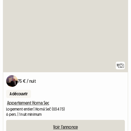
11
75 € / nuit
A découvrir
Appartement Horna Sec
Logement entier | Horná Seč (034 73)
6 pers. | 1 nuit minimum
Voir l'annonce