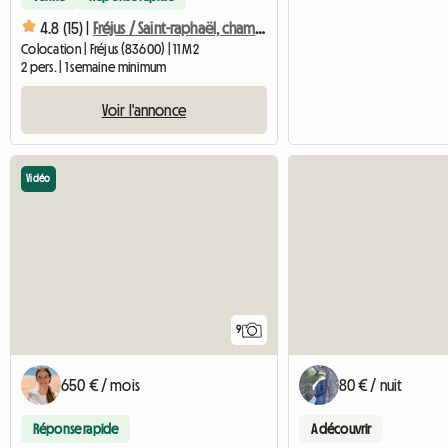
4.8 (15) |
Fréjus / Saint-raphaël, chambre meublée
Colocation | Fréjus (83600) | 11 M2
2 pers. | 1 semaine minimum
Voir l'annonce
Vidéo
9
650 € / mois
80 € / nuit
Réponse rapide
A découvrir