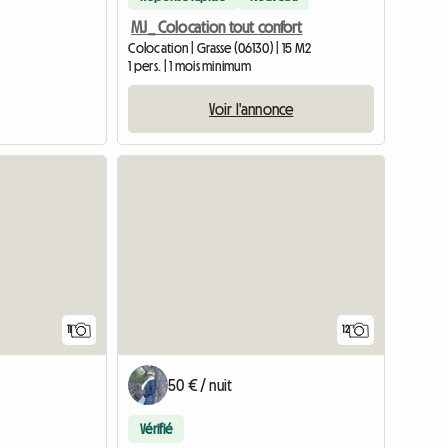
MJ_ Colocation tout confort
Colocation | Grasse (06130) | 15 M2
1 pers. | 1 mois minimum
Voir l'annonce
11
12
50 € / nuit
Vérifié