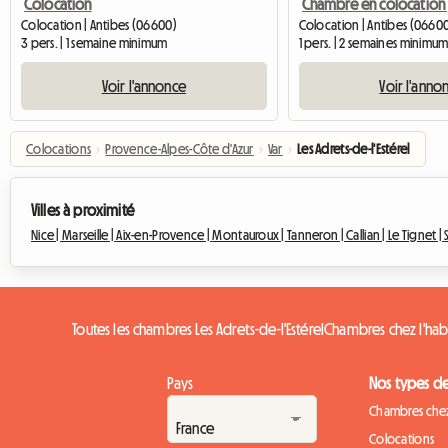
Colocation
Colocation | Antibes (06600)
Colocation | Antibes (06600
3 pers. | 1 semaine minimum
1 pers. | 2 semaines minimu
Voir l'annonce
Voir l'anno
Colocations
›
Provence-Alpes-Côte d'Azur
›
Var
›
Les Adrets-de-l'Estérel
Villes à proximité
Nice |
Marseille |
Aix-en-Provence |
Montauroux |
Tanneron |
Callian |
Le Tignet |
Toutes les chambres Les Adrets-de-l'Estérel
Chambres chez l'habi
Pays
Nos types d
Chambres chez
Colocations