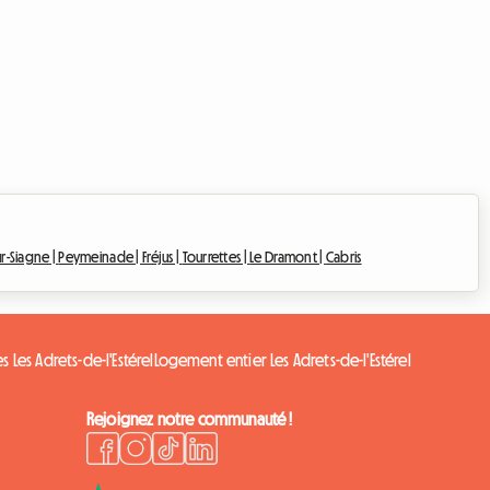
r-Siagne |
Peymeinade |
Fréjus |
Tourrettes |
Le Dramont |
Cabris
 Les Adrets-de-l'Estérel
Logement entier Les Adrets-de-l'Estérel
Rejoignez notre communauté !