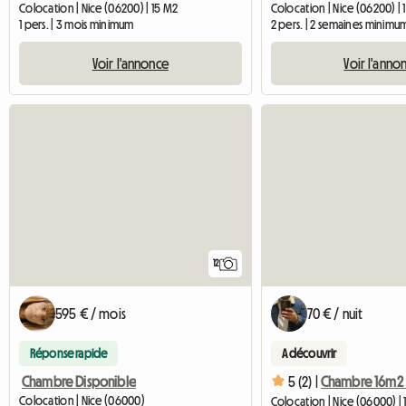
Colocation | Nice (06200) | 15 M2
Colocation | Nice (06200) | 
1 pers. | 3 mois minimum
2 pers. | 2 semaines minimu
Voir l'annonce
Voir l'anno
12
595 € / mois
70 € / nuit
Réponse rapide
A découvrir
Chambre Disponible
5 (2) |
Colocation | Nice (06000)
Colocation | Nice (06000) |