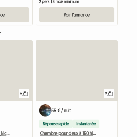
m
2 pers. | 3 mois minimum
nce
Voir l'annonce
e
6
9
55 € / nuit
Réponse rapide
Instantanée
Chambre En Colocation_Nice Ouest
Chambre pour deux à 150 hinspacem de La Promenade/Tramway