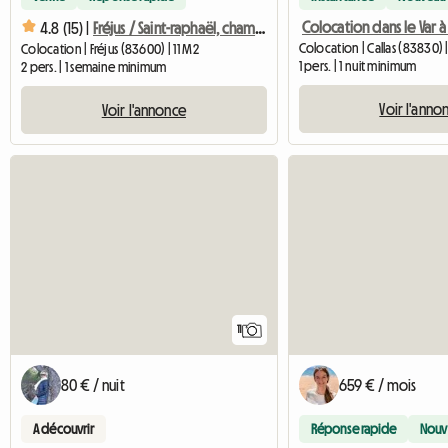
Colocation dans le Var à
4.8 (15) |
Fréjus / Saint-raphaël, chambre meublée
Colocation | Callas (83830) 
Colocation | Fréjus (83600) | 11 M2
1 pers. | 1 nuit minimum
2 pers. | 1 semaine minimum
Voir l'anno
Voir l'annonce
11
80 € / nuit
659 € / mois
A découvrir
Réponse rapide
Nouv