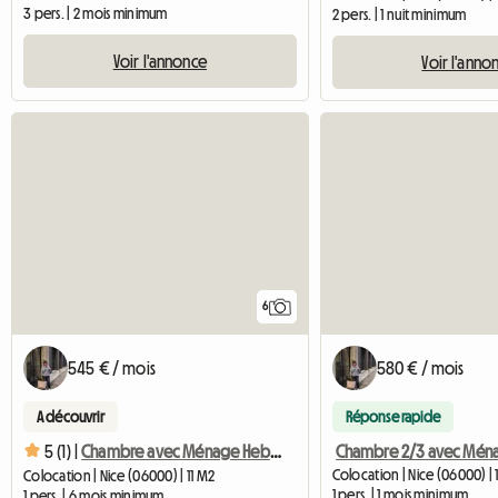
3 pers. | 2 mois minimum
2 pers. | 1 nuit minimum
Voir l'annonce
Voir l'anno
6
545 € / mois
580 € / mois
A découvrir
Réponse rapide
5 (1) |
Chambre avec Ménage Hebdomadaire dans F4 plein centre
Colocation | Nice (06000) | 
Colocation | Nice (06000) | 11 M2
1 pers. | 1 mois minimum
1 pers. | 6 mois minimum