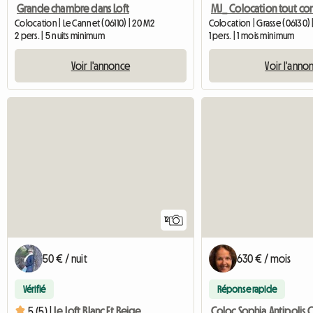
Grande chambre dans Loft
MJ_ Colocation tout con
Colocation | Le Cannet (06110) | 20 M2
Colocation | Grasse (06130) 
2 pers. | 5 nuits minimum
1 pers. | 1 mois minimum
Voir l'annonce
Voir l'anno
12
50 € / nuit
630 € / mois
Vérifié
Réponse rapide
5 (5) |
Le Loft Blanc Et Beige