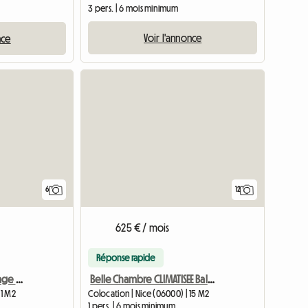
3 pers. | 6 mois minimum
Voir l'annonce
nce
6
12
625 € / mois
Réponse rapide
Chambre 2/3 avec Ménage Hebdomadaire dans F4 plein centre
Belle Chambre CLIMATISEE Balcon Nice Centre/Medecin
11 M2
Colocation | Nice (06000) | 15 M2
1 pers. | 6 mois minimum