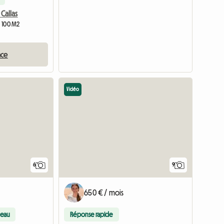
 Callas
| 100 M2
nce
Vidéo
6
9
650 € / mois
eau
Réponse rapide