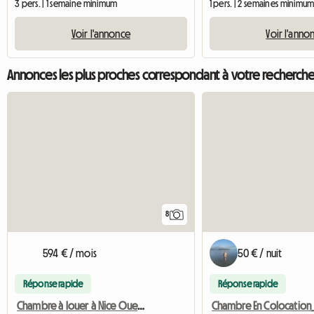
3 pers. | 1 semaine minimum
1 pers. | 2 semaines minimu
Voir l'annonce
Voir l'anno
Annonces les plus proches correspondant à votre recherch
8
594 € / mois
50 € / nuit
Réponse rapide
Réponse rapide
Chambre à louer à Nice Ouest pres de EDHEC Business School