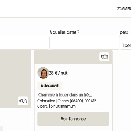
COMMENT
A quelles dates ?
pers
7
28 € / nuit
A découvrir
Chambre à louer dans un très belle appartement situé à 5 min
Colocation | Cannes (06400) | 100 M2
6
8 pers. | 6 nuits minimum
Voir l'annonce