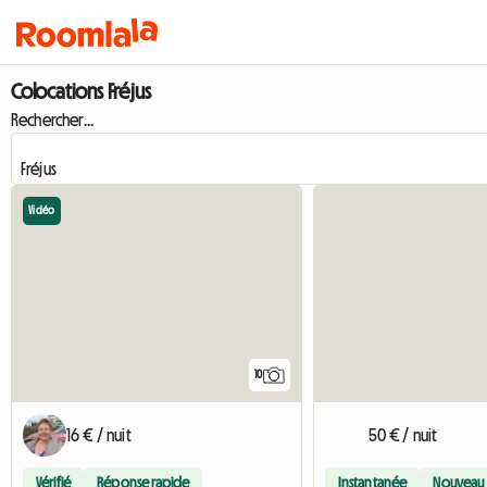
Colocations Fréjus
Rechercher...
Vidéo
10
16 € / nuit
50 € / nuit
Vérifié
Réponse rapide
Instantanée
Nouveau