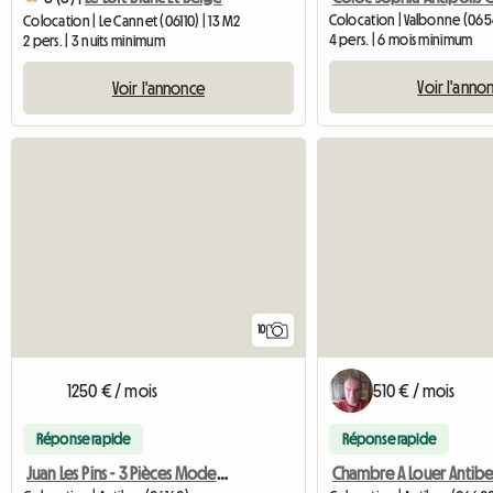
Colocation | Valbonne (0656
Colocation | Le Cannet (06110) | 13 M2
4 pers. | 6 mois minimum
2 pers. | 3 nuits minimum
Voir l'anno
Voir l'annonce
10
1250 € / mois
510 € / mois
Réponse rapide
Réponse rapide
Juan Les Pins - 3 Pièces Moderne Meublé à Neuf Pour Colocati
Chambre A Louer Antibe