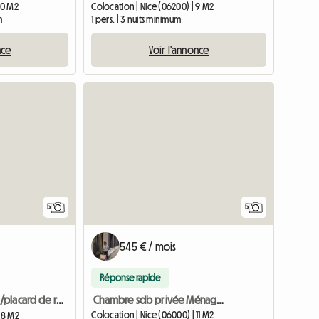
10 M2
Colocation | Nice (06200) | 9 M2
m
1 pers. | 3 nuits minimum
nce
Voir l'annonce
5
5
545 € / mois
Réponse rapide
Chambre sdb privée Ménage hebdomadaire dans F4 plein centre
Chambre 16m2 /placard de rangement / lit 2 places , cuisines
Colocation | Nice (06000) | 11 M2
 18 M2