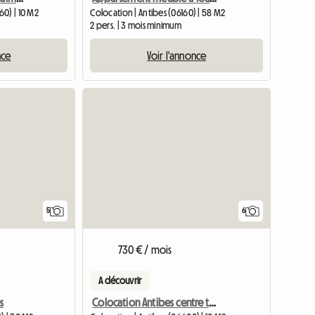
0) | 10 M2
Colocation | Antibes (06160) | 58 M2
2 pers. | 3 mois minimum
nce
Voir l'annonce
5
6
730 € / mois
A découvrir
s
Colocation Antibes centre tout confort à l’année