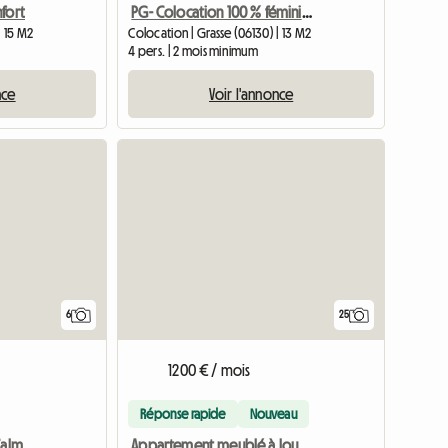
fort
PG- Colocation 100 % féminine, tout confort, tout compris
| 15 M2
Colocation | Grasse (06130) | 13 M2
4 pers. | 2 mois minimum
nce
Voir l'annonce
6
25
1200 € / mois
Réponse rapide
Nouveau
Coloc Sophia Antipolis Calme Soleil Fun
Appartement meublé à louer – Juan-les-Pins