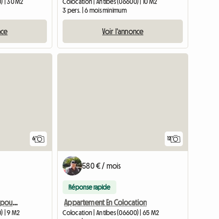
) | 30 M2
Colocation | Antibes (06600) | 10 M2
3 pers. | 6 mois minimum
nce
Voir l'annonce
6
12
580 € / mois
Réponse rapide
Chambre en colocation pour couple/étudiant(e)
Appartement En Colocation
) | 9 M2
Colocation | Antibes (06600) | 65 M2