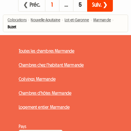
❮ Préc.
1
…
5
Suiv. ❯
Colocations
›
Nouvelle-Aquitaine
›
Lot-et-Garonne
›
Marmande
›
Buzet
Toutes les chambres Marmande
Chambres chez l'habitant Marmande
Colivings Marmande
Chambres d'hôtes Marmande
Logement entier Marmande
Pays