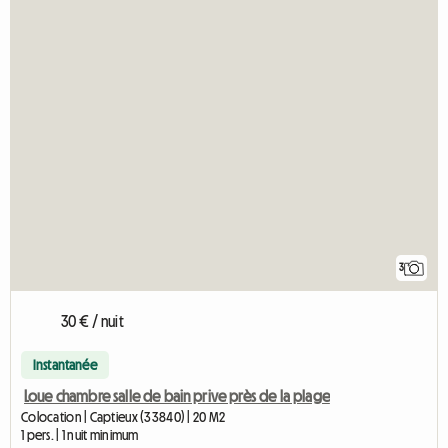
3
30 € / nuit
Instantanée
Loue chambre salle de bain prive près de la plage
Colocation | Captieux (33840) | 20 M2
1 pers. | 1 nuit minimum