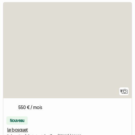
11
550 € / mois
Nouveau
Le bosquet