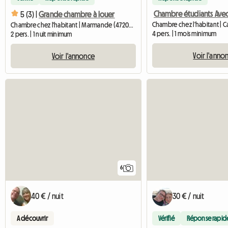
5 (3) |
Grande chambre à louer
Chambre chez l'habitant | Marmande (47200) | 20 M2
4 pers. | 1 mois minimum
2 pers. | 1 nuit minimum
Voir l'anno
Voir l'annonce
6
40 € / nuit
30 € / nuit
A découvrir
Vérifié
Réponse rapid