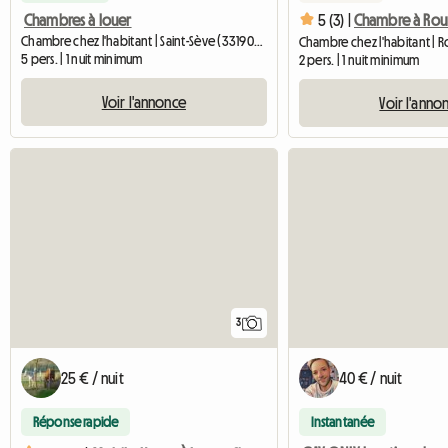
Chambres à louer
5 (3) |
Chambre à Ro
Chambre chez l'habitant | Saint-Sève (33190) | 100 M2
Chambre chez l'habitant |
5 pers. | 1 nuit minimum
2 pers. | 1 nuit minimum
Voir l'annonce
Voir l'anno
3
25 € / nuit
40 € / nuit
Réponse rapide
Instantanée