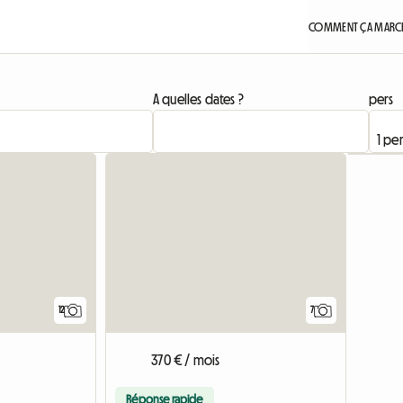
COMMENT ÇA MARCH
A quelles dates ?
pers
12
7
370 € / mois
Réponse rapide