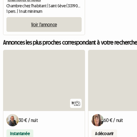
Chambre chez l'habitant | Saint-Sève (33190) | 15 M2
1 pers. | 1 nuit minimum
Voir l'annonce
Annonces les plus proches correspondant à votre recherch
19
30 € / nuit
60 € / nuit
Instantanée
A découvrir