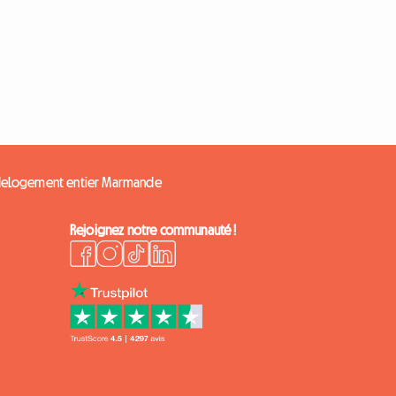
de
Logement entier Marmande
Rejoignez notre communauté !