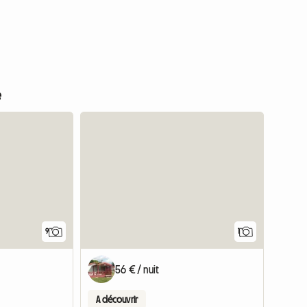
e
Accéder 
9
1
56 € / nuit
A découvrir