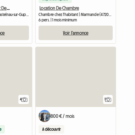
Chambre étudiants Avec Demi Pension. Repas Pris En Commun Av
Location De Chambre
Chambre chez l'habitant | Castelnau-sur-Gupie (47180) | 25 M2
Chambre chez l'habitant | Marmande (47200) | 110 M2
6 pers. | 1 mois minimum
nce
Voir l'annonce
Accéder 
4
1
800 € / mois
e
A découvrir