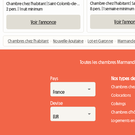
Chambre chez l'habitant | Saint-Colomb-de-Lauzun (47410) | 30 M2
8 pers. | 1 semaine minimum
2 pers. | 1 nuit minimum
Voir l'anno
Voir l'annonce
Chambres chez l'habitant
›
Nouvelle-Aquitaine
›
Lot-et-Garonne
›
Marmand
Toutes les chambres Marman
Pays
Nos types d
Chambres chez
Colocations
Devise
Colivings
Chambres d'h
Logements ent