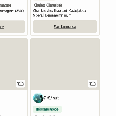
Chalets Climatisés
umagne
Chambre chez l'habitant | Casteljaloux
 Roumagne (47800)
5 pers. | 1 semaine minimum
Voir l'annonce
nce
Accéder à l
7
2
21 € / nuit
Réponse rapide