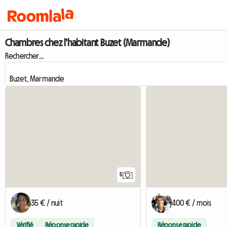
Chambres chez l’habitant Buzet (Marmande)
Rechercher...
5
35 € / nuit
400 € / mois
Vérifié
Réponse rapide
Réponse rapide