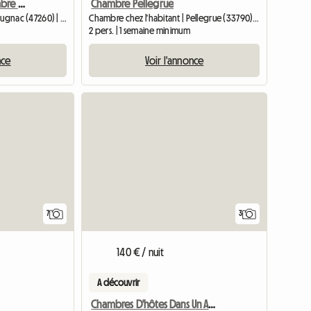
GAY ONLY location chambre privee
Chambre Pellegrue
Chambre chez l'habitant | Brugnac (47260) | 33 M2
Chambre chez l'habitant | Pellegrue (33790) | 12 M2
2 pers. | 1 semaine minimum
nce
Voir l'annonce
7
3
140 € / nuit
A découvrir
Chambres D'hôtes Dans Un Ancien Château Viticole