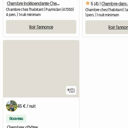
Chambre Indépendante Chez L'habitant
5 (4) |
Chambre dans At
Chambre chez l'habitant | Puymiclan (47350)
4 pers. | 1 nuit minimum
1 pers. | 1 nuit minimum
Voir l'annonce
Voir l'anno
9
45 € / nuit
Nouveau
Chambres d'hôtes