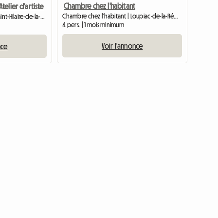
Chambre chez l'habitant
elier d'artiste
Chambre chez l'habitant | Loupiac-de-la-Réole
Chambre chez l'habitant | Saint-Hilaire-de-la-Noaille (33190) | 20 M2
4 pers. | 1 mois minimum
Voir l'annonce
nce