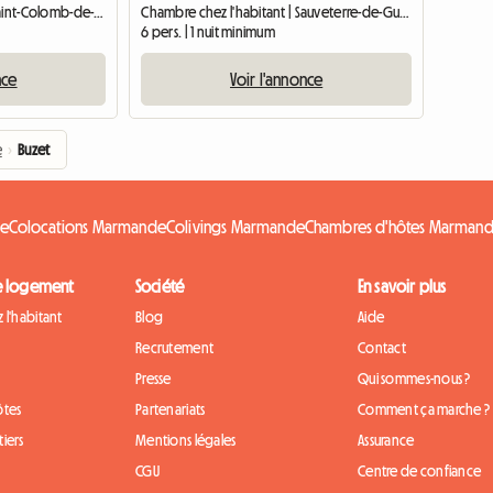
Chambre chez l'habitant | Saint-Colomb-de-Lauzun (47410) | 80 M2
Chambre chez l'habitant | Sauveterre-de-Guyenne (33540)
6 pers. | 1 nuit minimum
nce
Voir l'annonce
e
›
Buzet
de
Colocations Marmande
Colivings Marmande
Chambres d'hôtes Marman
e logement
Société
En savoir plus
 l'habitant
Blog
Aide
Recrutement
Contact
Presse
Qui sommes-nous ?
ôtes
Partenariats
Comment ça marche ?
iers
Mentions légales
Assurance
CGU
Centre de confiance