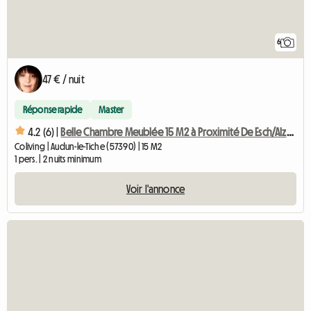
6
47 € / nuit
Réponse rapide
Master
4.2 (6) |
Belle Chambre Meublée 15 M2 à Proximité De Esch/Alzette
Coliving | Audun-le-Tiche (57390) | 15 M2
1 pers. | 2 nuits minimum
Voir l'annonce