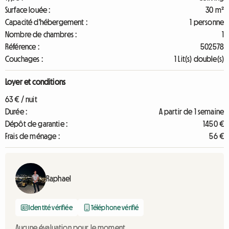
Surface louée :
30 m²
Capacité d'hébergement :
1 personne
Nombre de chambres :
1
Référence :
502578
Couchages :
1 Lit(s) double(s)
Loyer et conditions
63 € / nuit
Durée :
A partir de 1 semaine
Dépôt de garantie :
1450 €
Frais de ménage :
56 €
Raphael
Identité vérifiée
Téléphone vérifié
Aucune évaluation pour le moment