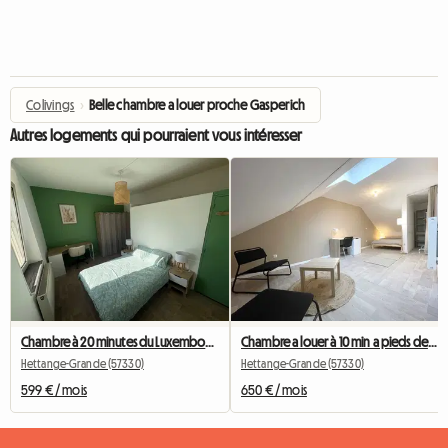
Colivings
›
Belle chambre a louer proche Gasperich
Autres logements qui pourraient vous intéresser
Chambre à 20 minutes du Luxembourg dans jolie colocation
Chambre a louer à 10 min a pieds de la gare d'Hettange Grand
Hettange-Grande (57330)
Hettange-Grande (57330)
599 € / mois
650 € / mois