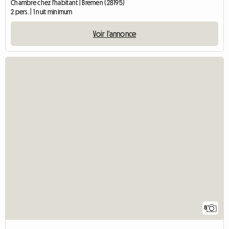
Chambre chez l'habitant | Bremen (28195)
2 pers. | 1 nuit minimum
Voir l'annonce
8