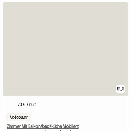
8
70 € / nuit
A découvrir
Zimmer Mit Balkon/bad/küche Möbliert