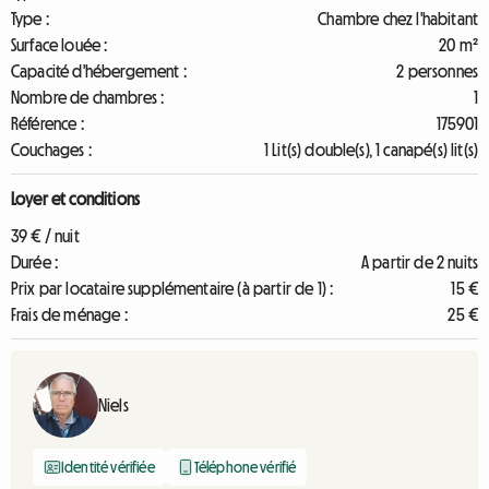
Type :
Chambre chez l'habitant
Surface louée :
20 m²
Capacité d'hébergement :
2 personnes
Nombre de chambres :
1
Référence :
175901
Couchages :
1 Lit(s) double(s), 1 canapé(s) lit(s)
Loyer et conditions
39 € / nuit
Durée :
A partir de 2 nuits
Prix par locataire supplémentaire (à partir de 1) :
15 €
Frais de ménage :
25 €
Niels
Identité vérifiée
Téléphone vérifié