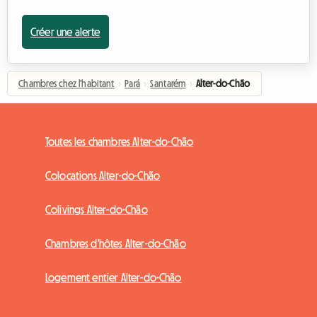
Créer une alerte
Chambres chez l'habitant
›
Pará
›
Santarém
›
Alter-do-Chão
Toutes les chambres Alter-do-Chão
Colocations Alter-do-Chão
Colivings Alter-do-Chão
Chambres d'hôtes Alter-do-Chão
Logement entier Alter-do-Chão