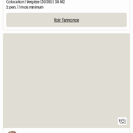
Colocation | Vergèze (30310) | 38 M2
2 pers. | 1 mois minimum
Voir l'annonce
7