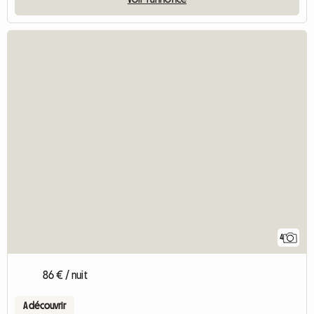
4
86 € / nuit
A découvrir