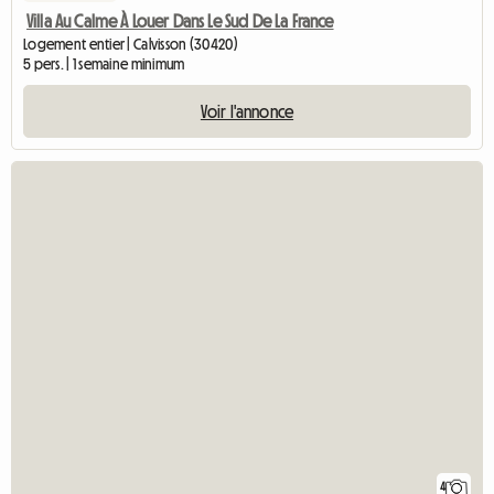
Villa Au Calme À Louer Dans Le Sud De La France
Logement entier | Calvisson (30420)
5 pers. | 1 semaine minimum
Voir l'annonce
4