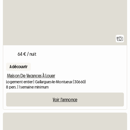
1
64 € / nuit
A découvrir
Maison De Vacances À Louer
Logement entier | Gallargues-le-Montueux (30660)
8 pers. | 1 semaine minimum
Voir l'annonce