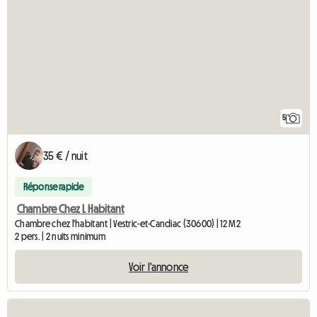
5
35 € / nuit
Réponse rapide
Chambre Chez L Habitant
Chambre chez l'habitant | Vestric-et-Candiac (30600) | 12 M2
2 pers. | 2 nuits minimum
Voir l'annonce