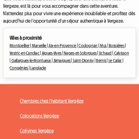
Vergeze, est là pour vous accompagner dans cette aventure.
N’attendez plus pour vivre une expérience inoubliable et profitez dès
aujourd’hui de l’opportunité d’un séjour authentique à Vergeze.
Villes à proximité
Montpellier |
Marseille |
Aix-en-Provence |
Codognan |
Mus |
Boissières |
Vestric-et-Candiac |
Aigues-Vives |
Nages-et-Solorgues |
Uchaud |
Calvisson
|
Gallargues-le-Montueux |
Aimargues |
Saint-Dionisy |
Bernis |
Le Cailar |
Congénies |
Langlade
Chambres chez l'habitant Vergèze
Colocations Vergèze
Colivings Vergèze