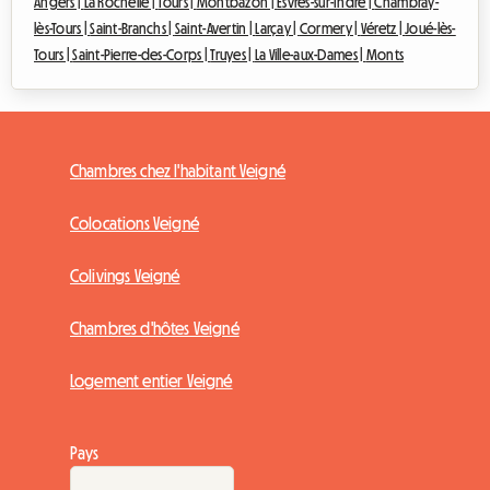
Angers |
La Rochelle |
Tours |
Montbazon |
Esvres-sur-Indre |
Chambray-
lès-Tours |
Saint-Branchs |
Saint-Avertin |
Larçay |
Cormery |
Véretz |
Joué-lès-
Tours |
Saint-Pierre-des-Corps |
Truyes |
La Ville-aux-Dames |
Monts
Chambres chez l'habitant Veigné
Colocations Veigné
Colivings Veigné
Chambres d'hôtes Veigné
Logement entier Veigné
Pays