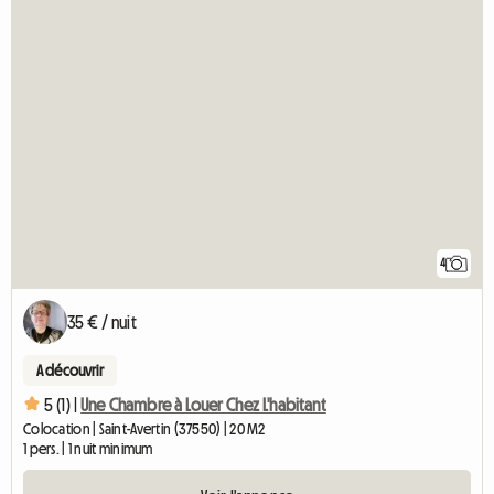
4
35 € / nuit
A découvrir
5 (1) |
Une Chambre à Louer Chez L'habitant
Colocation | Saint-Avertin (37550) | 20 M2
1 pers. | 1 nuit minimum