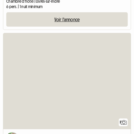
Chambre d'hôte | Esvres-sur-Indre
6 pers. | 1 nuit minimum
Voir l'annonce
2