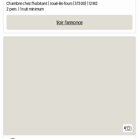
Chambre chez l'habitant | Joué-lès-Tours (37300) | 12 M2
2 pers. | 1 nuit minimum
Voir l'annonce
4