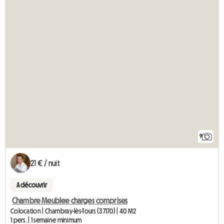
9
21 € / nuit
A découvrir
Chambre Meublee charges comprises
Colocation | Chambray-lès-Tours (37170) | 40 M2
1 pers. | 1 semaine minimum