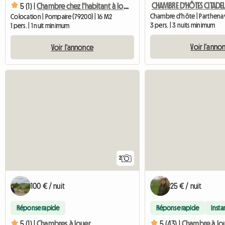
5 (1) |
Chambre chez l'habitant à louer pour le FLIP.
Chambre d'hôte | Parthenay
Colocation | Pompaire (79200) | 16 M2
3 pers. | 3 nuits minimum
1 pers. | 1 nuit minimum
Voir l'anno
Voir l'annonce
2
100 € / nuit
25 € / nuit
Réponse rapide
Réponse rapide
Inst
5 (1) |
Chambres à louer
5 (43) |
Chambre à lo