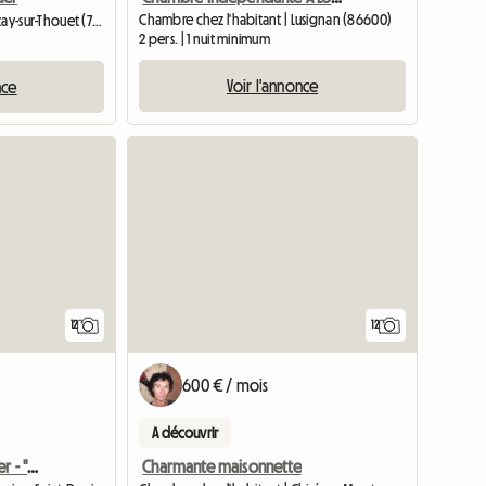
Chambre chez l'habitant | Lusignan (86600)
Chambre chez l'habitant | Azay-sur-Thouet (79130) | 20 M2
2 pers. | 1 nuit minimum
Voir l'annonce
nce
Accéder à l
12
12
600 € / mois
A découvrir
Chambres D'hôtes à Louer - "le Paradis"
Charmante maisonnette