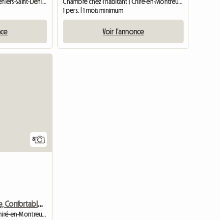
Chambre d'hôte | Champdeniers-Saint-Denis (79220)
Chambre chez l'habitant | Chiré-en-Montreuil (86190) | 22 M2
1 pers. | 1 mois minimum
nce
Voir l'annonce
8
Chambre Calme, Confortable Et Charmante
Chambre chez l'habitant | Chiré-en-Montreuil (86190)