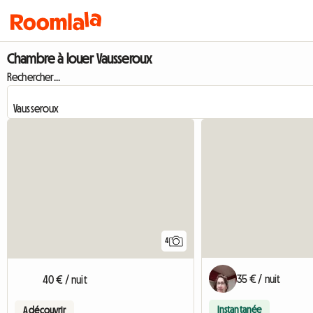
Chambre à louer Vausseroux
Rechercher...
4
35 € / nuit
40 € / nuit
Instantanée
A découvrir