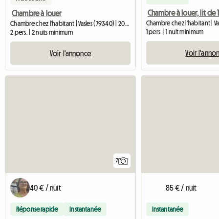
Chambre à louer
Chambre chez l'habitant | Vasles (79340) | 20 M2
1 pers. | 1 nuit minimum
2 pers. | 2 nuits minimum
Voir l'anno
Voir l'annonce
7
40 € / nuit
85 € / nuit
Réponse rapide
Instantanée
Instantanée