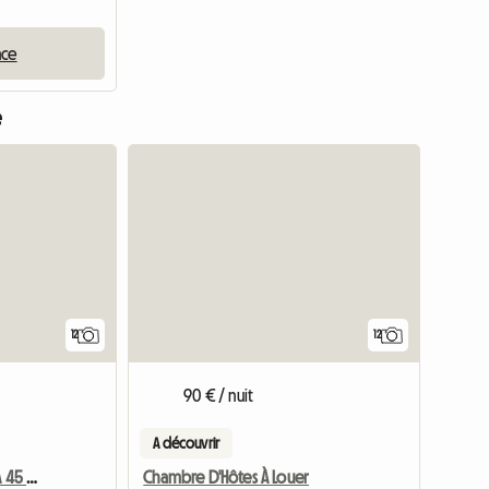
nce
e
12
12
90 € / nuit
A découvrir
Château De Saint-Loup, À 45 Km De Poitiers
Chambre D'Hôtes À Louer