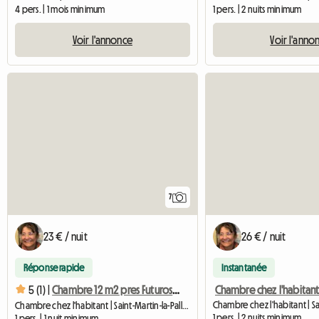
4 pers. | 1 mois minimum
1 pers. | 2 nuits minimum
Voir l'annonce
Voir l'anno
7
23 € / nuit
26 € / nuit
Réponse rapide
Instantanée
5 (1) |
Chambre 12 m2 pres Futuroscope
Chambre chez l'habitant | Saint-Martin-la-Pallu (86170) | 12 M2
1 pers. | 2 nuits minimum
1 pers. | 1 nuit minimum