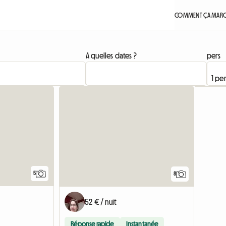
COMMENT ÇA MARC
A quelles dates ?
pers
5
8
52 € / nuit
Réponse rapide
Instantanée