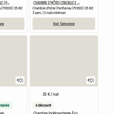
CHAMBRE D'HÔTES CITADELLE 1 PARTHENAY FLIP
CHAMBRE D’HÔTES CITADELLE 2 FLIP
 (79200) | 25 M2
Chambre d'hôte | Parthenay (79200) | 25 M2
3 pers. | 3 nuits minimum
nce
Voir l'annonce
Accéder à l'annonce
4
4
25 € / nuit
antanée
A découvrir
Chambre Indépendante À Louer Chez L'Habitant
uer