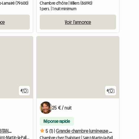
p-Lamairé (79600)
Chambre d'hôte | Villiers (86190)
1 pers. | 1 nuit minimum
nce
Voir l'annonce
4
6
25 € / nuit
Réponse rapide
CHAMBRE PRIVÉE CHEZ L'HABITANT PROCHE FUTUROSCOPE
5 (1) |
Grande chambre lumineuse 17m2
Chambre chez l'habitant | Saint-Martin-la-Pallu (86170)
Chambre chez l'habitant | Saint-Martin-la-Pallu (86170) | 17 M2