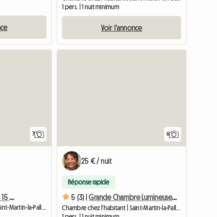
1 pers. | 1 nuit minimum
nce
Voir l'annonce
7
6
25 € / nuit
Réponse rapide
Chambre chez l'habitant 15 m² soupente
5 (3) |
Grande Chambre Lumineuse 19m2
Chambre chez l'habitant | Saint-Martin-la-Pallu (86170) | 15 M2
Chambre chez l'habitant | Saint-Martin-la-Pallu (86170) | 19 M2
1 pers. | 1 nuit minimum