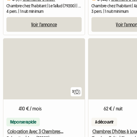
Chambre chez l'habitant | Le Tallud (79200) | 20 M2
4 pers. | 1 nuit minimum
3 pers. | 1 nuit minimum
Voir l'annonce
Voir l'anno
3
410 € / mois
62 € / nuit
Réponse rapide
A découvrir
Colocation Avec 3 Chambres à 2 Min Gare Fontainebleau-Avon