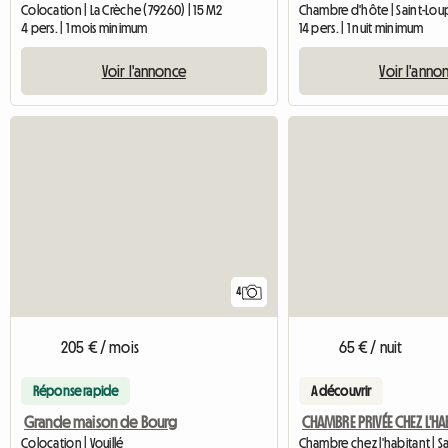
Colocation | La Crèche (79260) | 15 M2
Chambre d'hôte | Saint-Lou
4 pers. | 1 mois minimum
14 pers. | 1 nuit minimum
Voir l'annonce
Voir l'anno
4
205 € / mois
65 € / nuit
Réponse rapide
A découvrir
Grande maison de Bourg
Colocation | Vouillé