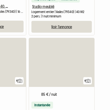
Chambre à louer, lit de 140, bureau, étagère, wifi
Studio meublé
Chambre chez l'habitant | Vasles (79340) | 16 M2
Logement entier | Vasles (79340) | 40 M2
2 pers. | 1 nuit minimum
nce
Voir l'annonce
6
6
85 € / nuit
Instantanée