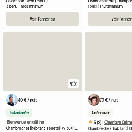
Colocation | Avon (79800)
3 pers. | 1 mois minimum
1 pers. | 1 nuit minimum
Voir l'annonce
Voir l'anno
9
40 € / nuit
70 € / nuit
Instantanée
A découvrir
Bienvenue en gâtine
5 (2) |
Chambre chez l'habitant | Le Retail (79130) | 13 M2