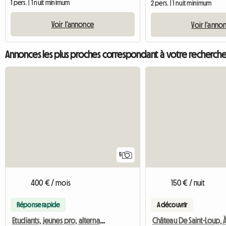
1 pers. | 1 nuit minimum
2 pers. | 1 nuit minimum
Voir l'annonce
Voir l'anno
Annonces les plus proches correspondant à votre recherch
5
400 € / mois
150 € / nuit
Réponse rapide
A découvrir
Etudiants, jeunes pro, alternants, militaires, consultants.